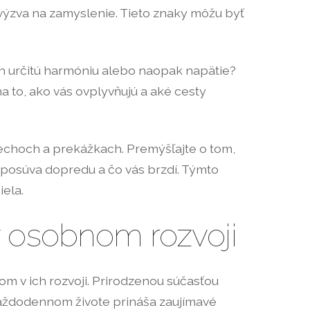
o výzva na zamyslenie. Tieto znaky môžu byť
nich určitú harmóniu alebo naopak napätie?
a to, ako vás ovplyvňujú a aké cesty
spechoch a prekážkach. Premýšľajte o tom,
s posúva dopredu a čo vás brzdí. Týmto
ela.
 v osobnom rozvoji
m v ich rozvoji. Prirodzenou súčasťou
v každodennom živote prináša zaujímavé