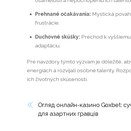
osamelosti a nepochopeniu ich talento
Prehnané očakávania:
Mystická povaha
frustrácie.
Duchovné skúšky:
Prechod k vyššiemu 
adaptáciu.
Pre navzdory týmto výzvam je dôležité, aby 
energiách a rozvíjali osobné talenty. Ro
ich životných skúseností.
Огляд онлайн-казино Goxbet: су
для азартних гравців