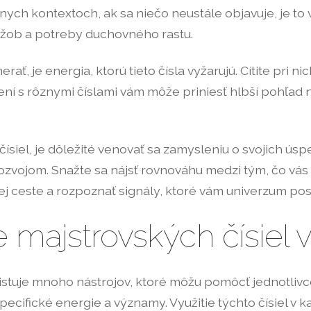
znych kontextoch, ak sa niečo neustále objavuje, je t
žob a potreby duchovného rastu.
ať, je energia, ktorú tieto čísla vyžarujú. Cítite pri 
ní s rôznymi číslami vám môže priniesť hlbší pohľad n
 čísiel, je dôležité venovať sa zamysleniu o svojich ú
 rozvojom. Snažte sa nájsť rovnováhu medzi tým, čo vá
 ceste a rozpoznať signály, ktoré vám univerzum posi
e majstrovských čísiel
stuje mnoho nástrojov, ktoré môžu pomôcť jednotlivco
 špecifické energie a významy. Využitie týchto čísiel 