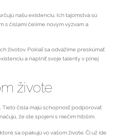
čujú našu existenciu. Ich tajomstvá sú
m s číslami čelíme novým výzvam a
ch životov. Pokiaľ sa odvážime preskúmať
tenciu a naplniť svoje talenty v plnej
om živote
 Tieto čísla majú schopnosť podporovať
čujú, že ste spojení s niečím hlbším.
toré sa opakujú vo vašom živote. Či už ide