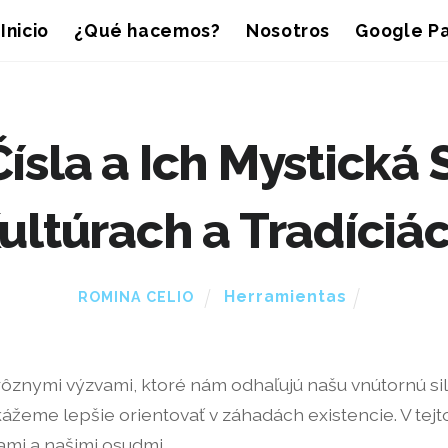
Inicio
¿Qué hacemos?
Nosotros
Google Pa
ísla a Ich Mystická 
ultúrach a Tradíciá
Herramientas
ROMINA CELIO
ôznymi výzvami, ktoré nám odhaľujú našu vnútornú sil
ážeme lepšie orientovať v záhadách existencie. V tejto
mi a našimi osudmi.