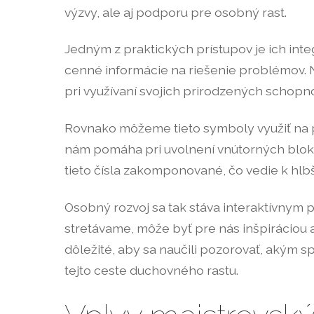
výzvy, ale aj podporu pre osobný rast.
Jedným z praktických prístupov je ich in
cenné informácie na riešenie problémov. Na
pri využívaní svojich prirodzených schopno
Rovnako môžeme tieto symboly využiť na po
nám pomáha pri uvolnení vnútorných blokov
tieto čísla zakomponované, čo vedie k hl
Osobný rozvoj sa tak stáva interaktívnym 
stretávame, môže byť pre nás inšpiráciou a
dôležité, aby sa naučili pozorovať, akým 
tejto ceste duchovného rastu.