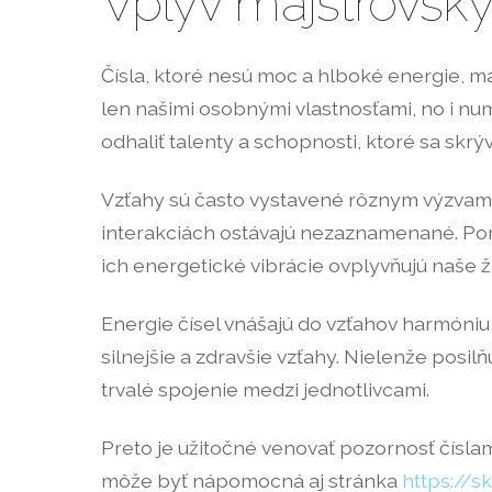
Vplyv majstrovský
Čísla, ktoré nesú moc a hlboké energie, 
len našimi osobnými vlastnosťami, no i n
odhaliť talenty a schopnosti, ktoré sa skrý
Vzťahy sú často vystavené rôznym výzvam,
interakciách ostávajú nezaznamenané. Pom
ich energetické vibrácie ovplyvňujú naše ži
Energie čísel vnášajú do vzťahov harmóni
silnejšie a zdravšie vzťahy. Nielenže pos
trvalé spojenie medzi jednotlivcami.
Preto je užitočné venovať pozornosť číslam
môže byť nápomocná aj stránka
https://