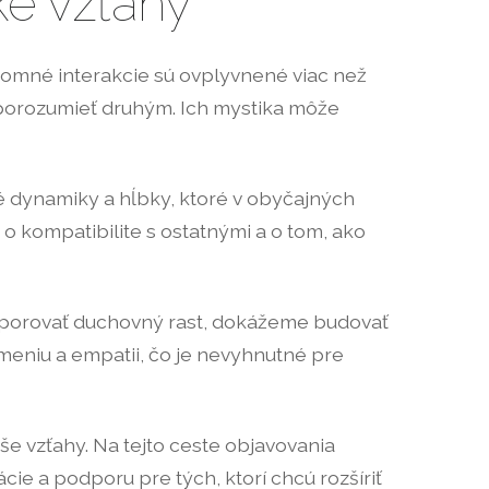
ké vzťahy
jomné interakcie sú ovplyvnené viac než
 porozumieť druhým. Ich mystika môže
é dynamiky a hĺbky, ktoré v obyčajných
kompatibilite s ostatnými a o tom, ako
odporovať duchovný rast, dokážeme budovať
meniu a empatii, čo je nevyhnutné pre
še vzťahy. Na tejto ceste objavovania
cie a podporu pre tých, ktorí chcú rozšíriť