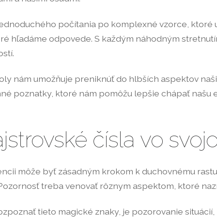
jednoduchého počítania po komplexné vzorce, ktoré ur
ktoré hľadáme odpovede. S každým náhodným stretnutí
stí.
boly nám umožňuje preniknúť do hlbších aspektov naši
né poznatky, ktoré nám pomôžu lepšie chápať našu exis
strovské čísla vo svoj
tencii môže byť zásadným krokom k duchovnému rastu.
 Pozornosť treba venovať rôznym aspektom, ktoré nazna
poznať tieto magické znaky, je pozorovanie situácií, k