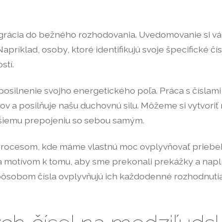
tegrácia do bežného rozhodovania. Uvedomovanie si v
príklad, osoby, ktoré identifikujú svoje špecifické čí
stí.
silnenie svojho energetického poľa. Práca s číslami
 a posilňuje našu duchovnú silu. Môžeme si vytvoriť r
bšiemu prepojeniu so sebou samým.
procesom, kde máme vlastnú moc ovplyvňovať priebeh s
 motívom k tomu, aby sme prekonali prekážky a naplnil
spôsobom čísla ovplyvňujú ich každodenné rozhodnutia 