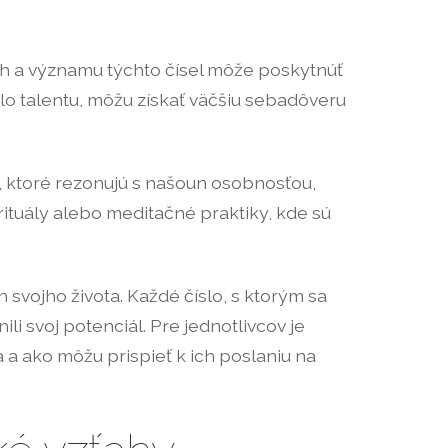
áh a významu týchto čísel môže poskytnúť
slo talentu, môžu získať väčšiu sebadôveru
, ktoré rezonujú s našoun osobnosťou,
ituály alebo meditačné praktiky, kde sú
vojho života. Každé číslo, s ktorým sa
i svoj potenciál. Pre jednotlivcov je
a ako môžu prispieť k ich poslaniu na