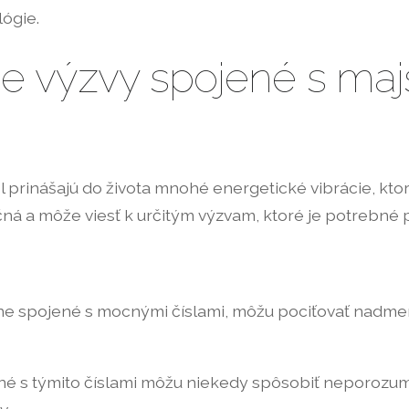
lógie.
ne výzvy spojené s maj
 prinášajú do života mnohé energetické vibrácie, ktor
čná a môže viesť k určitým výzvam, ktoré je potrebné 
rne spojené s mocnými číslami, môžu pociťovať nadmer
é s týmito číslami môžu niekedy spôsobiť neporozume