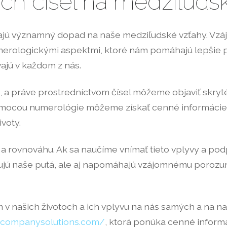
ch čísel na medziľuds
majú významný dopad na naše medziľudské vzťahy. Vzá
umerologickými aspektmi, ktoré nám pomáhajú lepšie
vajú v každom z nás.
 a práve prostredníctvom čísel môžeme objaviť skryt
ocou numerológie môžeme získať cenné informácie o 
voty.
u a rovnováhu. Ak sa naučíme vnímať tieto vplyvy a p
ilňujú naše putá, ale aj napomáhajú vzájomnému porozu
 v našich životoch a ich vplyvu na nás samých a na na
skcompanysolutions.com/
, ktorá ponúka cenné informá