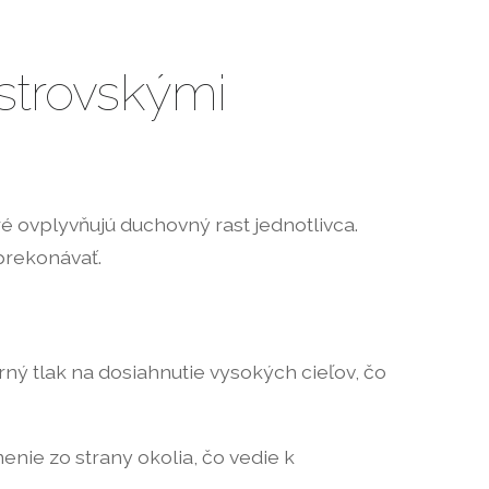
strovskými
é ovplyvňujú duchovný rast jednotlivca.
prekonávať.
ný tlak na dosiahnutie vysokých cieľov, čo
nie zo strany okolia, čo vedie k