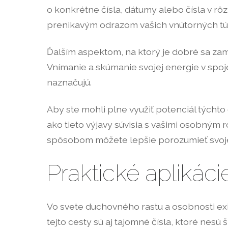
o konkrétne čísla, dátumy alebo čísla v rô
prenikavým odrazom vašich vnútorných tú
Ďalším aspektom, na ktorý je dobré sa zamer
Vnímanie a skúmanie svojej energie v spoje
naznačujú.
Aby ste mohli plne využiť potenciál týchto
ako tieto výjavy súvisia s vašimi osobným
spôsobom môžete lepšie porozumieť svojej
Praktické aplikáci
Vo svete duchovného rastu a osobnosti exi
tejto cesty sú aj tajomné čísla, ktoré nesú