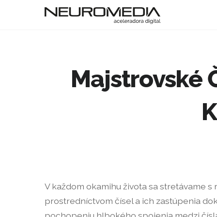
Majstrovské Č
K
V každom okamihu života sa stretávame s r
prostredníctvom čísel a ich zastúpenia dok
pochopeniu hlbokého spojenia medzi čísla