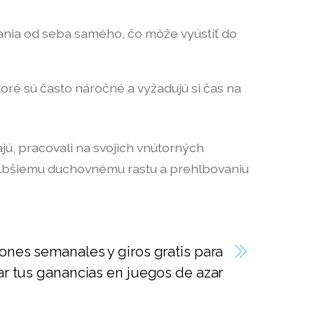
nia od seba samého, čo môže vyústiť do
é sú často náročné a vyžadujú si čas na
ajú, pracovali na svojich vnútorných
 hlbšiemu duchovnému rastu a prehlbovaniu
nes semanales y giros gratis para
r tus ganancias en juegos de azar