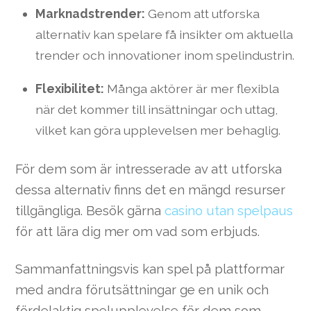
Marknadstrender:
Genom att utforska
alternativ kan spelare få insikter om aktuella
trender och innovationer inom spelindustrin.
Flexibilitet:
Många aktörer är mer flexibla
när det kommer till insättningar och uttag,
vilket kan göra upplevelsen mer behaglig.
För dem som är intresserade av att utforska
dessa alternativ finns det en mängd resurser
tillgängliga. Besök gärna
casino utan spelpaus
för att lära dig mer om vad som erbjuds.
Sammanfattningsvis kan spel på plattformar
med andra förutsättningar ge en unik och
fördelaktig spelupplevelse för dem som