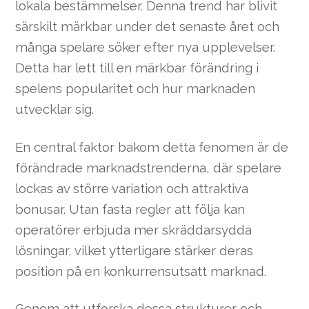
lokala bestämmelser. Denna trend har blivit
särskilt märkbar under det senaste året och
många spelare söker efter nya upplevelser.
Detta har lett till en märkbar förändring i
spelens popularitet och hur marknaden
utvecklar sig.
En central faktor bakom detta fenomen är de
förändrade marknadstrenderna, där spelare
lockas av större variation och attraktiva
bonusar. Utan fasta regler att följa kan
operatörer erbjuda mer skräddarsydda
lösningar, vilket ytterligare stärker deras
position på en konkurrensutsatt marknad.
Genom att utforska dessa strukturer och