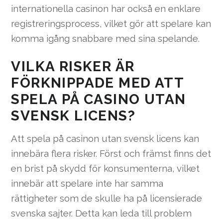
internationella casinon har också en enklare
registreringsprocess, vilket gör att spelare kan
komma igång snabbare med sina spelande.
VILKA RISKER ÄR
FÖRKNIPPADE MED ATT
SPELA PÅ CASINO UTAN
SVENSK LICENS?
Att spela på casinon utan svensk licens kan
innebära flera risker. Först och främst finns det
en brist på skydd för konsumenterna, vilket
innebär att spelare inte har samma
rättigheter som de skulle ha på licensierade
svenska sajter. Detta kan leda till problem