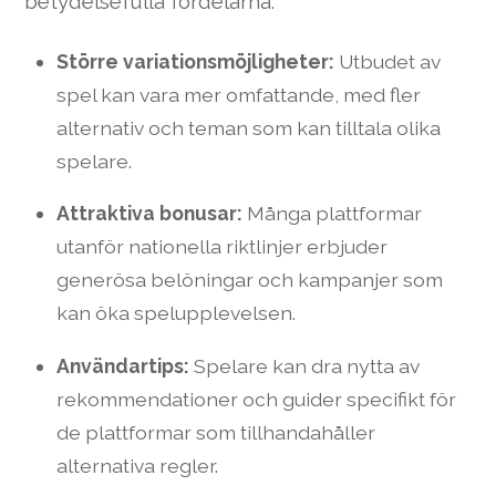
betydelsefulla fördelarna:
Större variationsmöjligheter:
Utbudet av
spel kan vara mer omfattande, med fler
alternativ och teman som kan tilltala olika
spelare.
Attraktiva bonusar:
Många plattformar
utanför nationella riktlinjer erbjuder
generösa belöningar och kampanjer som
kan öka spelupplevelsen.
Användartips:
Spelare kan dra nytta av
rekommendationer och guider specifikt för
de plattformar som tillhandahåller
alternativa regler.