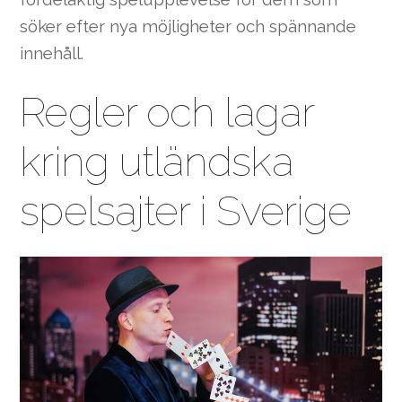
söker efter nya möjligheter och spännande
innehåll.
Regler och lagar
kring utländska
spelsajter i Sverige