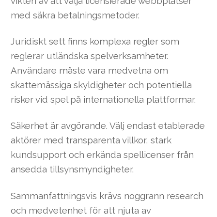
vikten av att välja licensierade webbplatser
med säkra betalningsmetoder.
Juridiskt sett finns komplexa regler som
reglerar utländska spelverksamheter.
Användare måste vara medvetna om
skattemässiga skyldigheter och potentiella
risker vid spel på internationella plattformar.
Säkerhet är avgörande. Välj endast etablerade
aktörer med transparenta villkor, stark
kundsupport och erkända spellicenser från
ansedda tillsynsmyndigheter.
Sammanfattningsvis krävs noggrann research
och medvetenhet för att njuta av