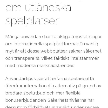
om utländska
spelplatser
Många användare har felaktiga föreställningar
om internationella spelplattformar. En vanlig
myt är att dessa webbplatser saknar säkerhet
och transparens, vilket faktiskt inte stämmer
med moderna marknadstrender.
Användartips visar att erfarna spelare ofta
föredrar internationella alternativ på grund av
bredare spelutbud och mer flexibla
bonuserbjudanden. Säkerhetsnivåerna har
dessutom förbättrats avsevärt under senare