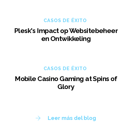
CASOS DE ÉXITO
Plesk's Impact op Websitebeheer
en Ontwikkeling
CASOS DE ÉXITO
Mobile Casino Gaming at Spins of
Glory
Leer más del blog