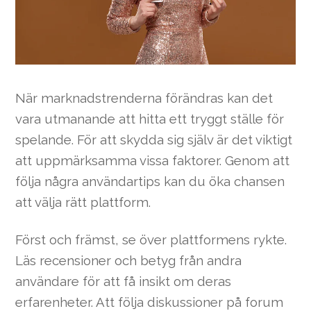
När marknadstrenderna förändras kan det
vara utmanande att hitta ett tryggt ställe för
spelande. För att skydda sig själv är det viktigt
att uppmärksamma vissa faktorer. Genom att
följa några användartips kan du öka chansen
att välja rätt plattform.
Först och främst, se över plattformens rykte.
Läs recensioner och betyg från andra
användare för att få insikt om deras
erfarenheter. Att följa diskussioner på forum