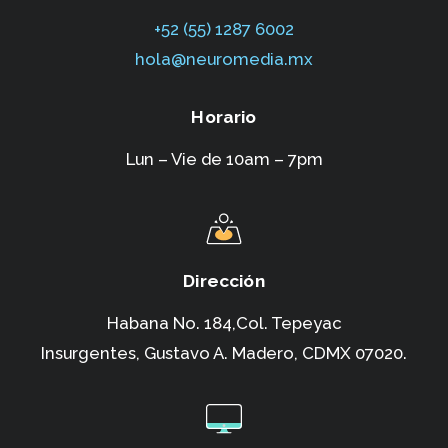
+52 (55) 1287 6002‬
hola@neuromedia.mx
Horario
Lun – Vie de 10am – 7pm
Dirección
Habana No. 184,Col. Tepeyac
Insurgentes,
Gustavo A. Madero, CDMX 07020.