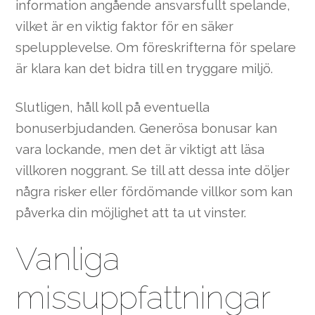
information angående ansvarsfullt spelande,
vilket är en viktig faktor för en säker
spelupplevelse. Om föreskrifterna för spelare
är klara kan det bidra till en tryggare miljö.
Slutligen, håll koll på eventuella
bonuserbjudanden. Generösa bonusar kan
vara lockande, men det är viktigt att läsa
villkoren noggrant. Se till att dessa inte döljer
några risker eller fördömande villkor som kan
påverka din möjlighet att ta ut vinster.
Vanliga
missuppfattningar