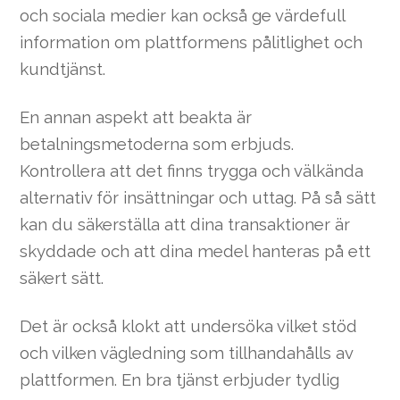
och sociala medier kan också ge värdefull
information om plattformens pålitlighet och
kundtjänst.
En annan aspekt att beakta är
betalningsmetoderna som erbjuds.
Kontrollera att det finns trygga och välkända
alternativ för insättningar och uttag. På så sätt
kan du säkerställa att dina transaktioner är
skyddade och att dina medel hanteras på ett
säkert sätt.
Det är också klokt att undersöka vilket stöd
och vilken vägledning som tillhandahålls av
plattformen. En bra tjänst erbjuder tydlig