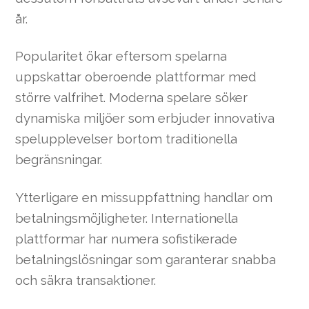
år.
Popularitet ökar eftersom spelarna
uppskattar oberoende plattformar med
större valfrihet. Moderna spelare söker
dynamiska miljöer som erbjuder innovativa
spelupplevelser bortom traditionella
begränsningar.
Ytterligare en missuppfattning handlar om
betalningsmöjligheter. Internationella
plattformar har numera sofistikerade
betalningslösningar som garanterar snabba
och säkra transaktioner.