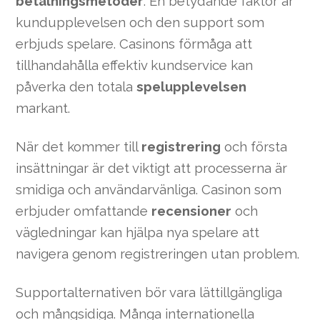
betalningsmetoder
. En betydande faktor är
kundupplevelsen och den support som
erbjuds spelare. Casinons förmåga att
tillhandahålla effektiv kundservice kan
påverka den totala
spelupplevelsen
markant.
När det kommer till
registrering
och första
insättningar är det viktigt att processerna är
smidiga och användarvänliga. Casinon som
erbjuder omfattande
recensioner
och
vägledningar kan hjälpa nya spelare att
navigera genom registreringen utan problem.
Supportalternativen bör vara lättillgängliga
och mångsidiga. Många internationella