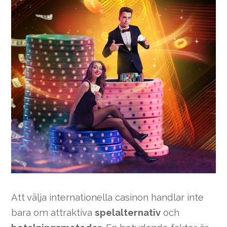
Att välja internationella casinon handlar inte
bara om attraktiva
spelalternativ
och