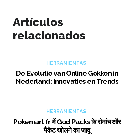
Artículos
relacionados
HERRAMIENTAS
De Evolutie van Online Gokken in
Nederland: Innovaties en Trends
HERRAMIENTAS
Pokemart.fr में God Packs के रोमांच और
पैकेट खोलने का जादू