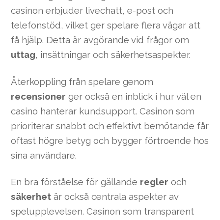
casinon erbjuder livechatt, e-post och
telefonstöd, vilket ger spelare flera vägar att
få hjälp. Detta är avgörande vid frågor om
uttag
, insättningar och säkerhetsaspekter.
Återkoppling från spelare genom
recensioner
ger också en inblick i hur väl en
casino hanterar kundsupport. Casinon som
prioriterar snabbt och effektivt bemötande får
oftast högre betyg och bygger förtroende hos
sina användare.
En bra förståelse för gällande
regler
och
säkerhet
är också centrala aspekter av
spelupplevelsen. Casinon som transparent