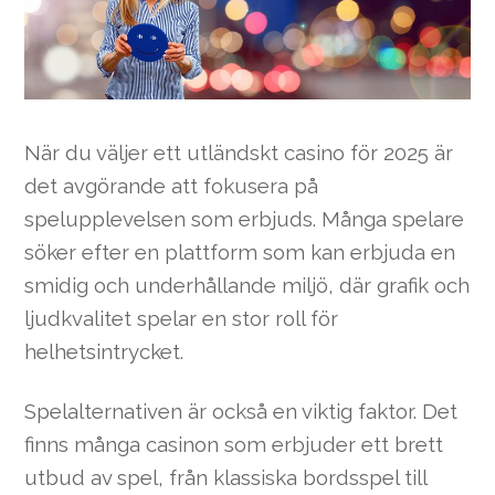
När du väljer ett utländskt casino för 2025 är
det avgörande att fokusera på
spelupplevelsen som erbjuds. Många spelare
söker efter en plattform som kan erbjuda en
smidig och underhållande miljö, där grafik och
ljudkvalitet spelar en stor roll för
helhetsintrycket.
Spelalternativen är också en viktig faktor. Det
finns många casinon som erbjuder ett brett
utbud av spel, från klassiska bordsspel till