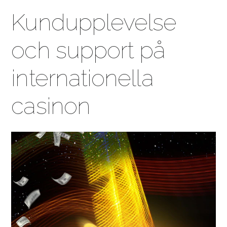
Kundupplevelse
och support på
internationella
casinon