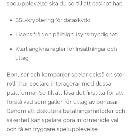
spelupplevelse ska du se till att casinot har:
SSL-kryptering för dataskydd
Licens från en pålitlig tillsynsmyndighet
Klart angivna regler för insättningar och
uttag
Bonusar och kampanjer spelar också en stor
roll i hur spelare interagerar med dessa
plattformar. Se till att läsa det finstilta för att
förstå vad som gäller för uttag av bonusar.
Genom att diskutera betalningsmetoder och
säkerhet kan spelare göra informerade val
och få en tryggare spelupplevelse.