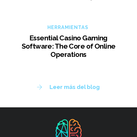
HERRAMIENTAS
Essential Casino Gaming
Software: The Core of Online
Operations
Leer más del blog