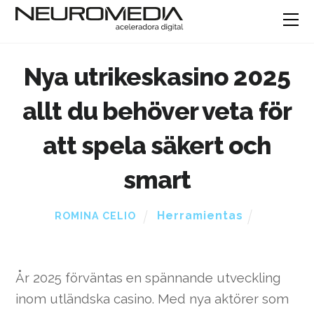
Nya utrikeskasino 2025
allt du behöver veta för
att spela säkert och
smart
Herramientas
ROMINA CELIO
År 2025 förväntas en spännande utveckling
inom utländska casino. Med nya aktörer som