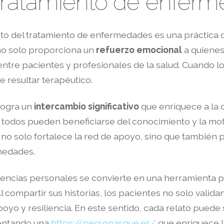
 tratamiento de enfer
ito del tratamiento de enfermedades es una práctica 
o solo proporciona un
refuerzo emocional
a quienes
ntre pacientes y profesionales de la salud. Cuando lo
 resultar terapéutico.
 logra un
intercambio significativo
que enriquece a la 
todos pueden beneficiarse del conocimiento y la moti
no solo fortalece la red de apoyo, sino que también
medades.
encias personales se convierte en una herramienta 
l compartir sus historias, los pacientes no solo vali
yo y resiliencia. En este sentido, cada relato puede s
mentando una
https://personasque.es/
que enriquece la