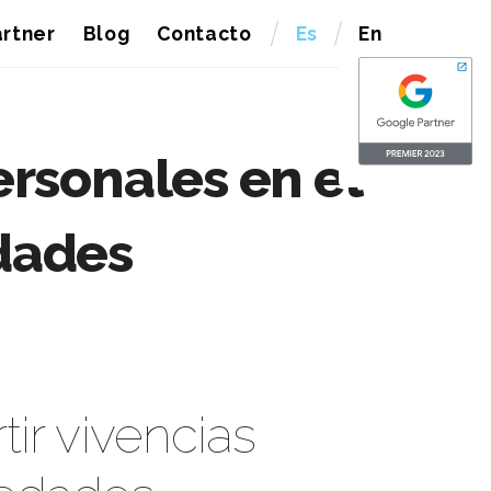
rtner
Blog
Contacto
Es
En
ersonales en el
dades
ir vivencias