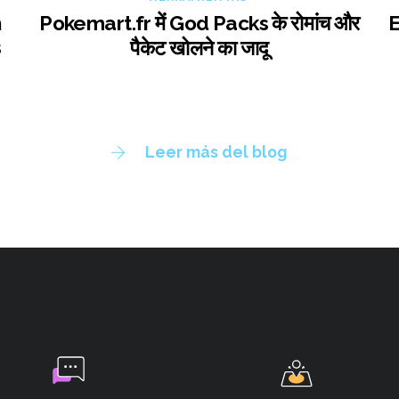
n
Pokemart.fr में God Packs के रोमांच और
E
s
पैकेट खोलने का जादू
Leer más del blog