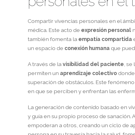
personales en el
Compartir vivencias personales en el ámb
médica. Este acto de
expresión personal
n
también fomenta la
empatía compartida
e
un espacio de
conexión humana
que puede
A través de la
visibilidad del paciente
, se
permiten un
aprendizaje colectivo
donde 
superación de obstáculos. Este fenómeno 
en que se perciben y enfrentan las enfer
La generación de contenido basado en viv
y guía en su propio proceso de sanación. A
empoderan a otros, creando un ciclo de apo
persona en su travesía hacia la salud, fo