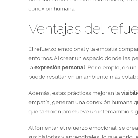
conexión humana.
Ventajas del refu
El refuerzo emocional y la empatía comp
entornos. Al crear un espacio donde las p
la
expresión personal
. Por ejemplo, en un
puede resultar en un ambiente más colabo
Además, estas prácticas mejoran la
visibi
empatía, generan una conexión humana que 
que también promueve un intercambio signif
Al fomentar el refuerzo emocional, se crea
sus historias y aprendizajes, lo que enriq