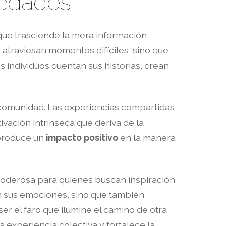
medades
que trasciende la mera información
 atraviesan momentos difíciles, sino que
s individuos cuentan sus historias, crean
comunidad. Las experiencias compartidas
vación intrínseca que deriva de la
 produce un
impacto positivo
en la manera
poderosa para quienes buscan inspiración
dan sus emociones, sino que también
er el faro que ilumine el camino de otra
 experiencia colectiva y fortalece la