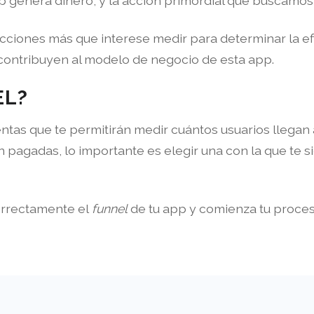
p genera dinero, y la acción primordial que buscamos 
ciones más que interese medir para determinar la efic
 contribuyen al modelo de negocio de esta app.
EL?
ntas que te permitirán medir cuántos usuarios llegan
on pagadas, lo importante es elegir una con la que te
orrectamente el
funnel
de tu app y comienza tu proces