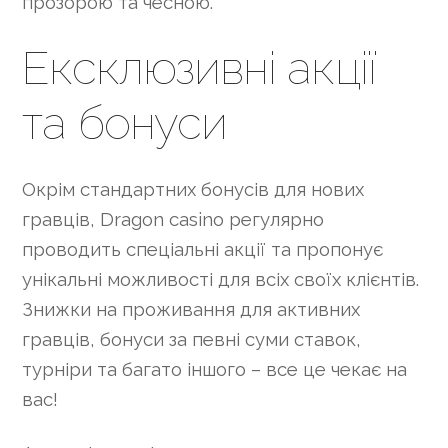
прозорою та чесною.
Ексклюзивні акції
та бонуси
Окрім стандартних бонусів для нових
гравців, Dragon casino регулярно
проводить спеціальні акції та пропонує
унікальні можливості для всіх своїх клієнтів.
Знижки на проживання для активних
гравців, бонуси за певні суми ставок,
турніри та багато іншого – все це чекає на
вас!