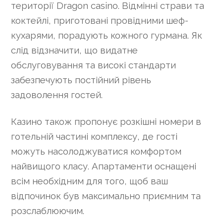
території Dragon casino. Відмінні страви та
коктейлі, приготовані провідними шеф-
кухарями, порадують кожного гурмана. Як
слід відзначити, що видатне
обслуговування та високі стандарти
забезпечують постійний рівень
задоволення гостей.
Казино також пропонує розкішні номери в
готельній частині комплексу, де гості
можуть насолоджуватися комфортом
найвищого класу. Апартаменти оснащені
всім необхідним для того, щоб ваш
відпочинок був максимально приємним та
розслаблюючим.