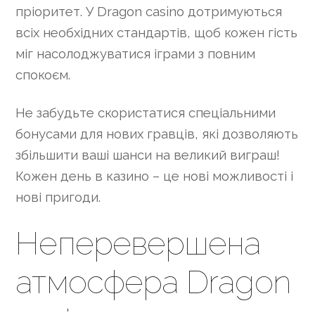
пріоритет. У Dragon casino дотримуються
всіх необхідних стандартів, щоб кожен гість
міг насолоджуватися іграми з повним
спокоєм.
Не забудьте скористатися спеціальними
бонусами для нових гравців, які дозволяють
збільшити ваші шанси на великий виграш!
Кожен день в казино – це нові можливості і
нові пригоди.
Неперевершена
атмосфера Dragon