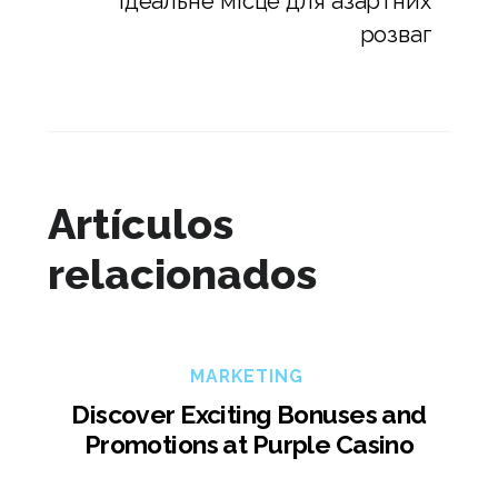
ідеальне місце для азартних
розваг
Artículos
relacionados
MARKETING
Discover Exciting Bonuses and
Promotions at Purple Casino