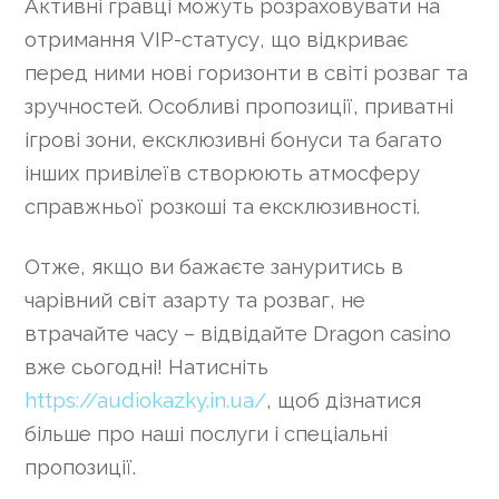
Активні гравці можуть розраховувати на
отримання VIP-статусу, що відкриває
перед ними нові горизонти в світі розваг та
зручностей. Особливі пропозиції, приватні
ігрові зони, ексклюзивні бонуси та багато
інших привілеїв створюють атмосферу
справжньої розкоші та ексклюзивності.
Отже, якщо ви бажаєте зануритись в
чарівний світ азарту та розваг, не
втрачайте часу – відвідайте Dragon casino
вже сьогодні! Натисніть
https://audiokazky.in.ua/
, щоб дізнатися
більше про наші послуги і спеціальні
пропозиції.