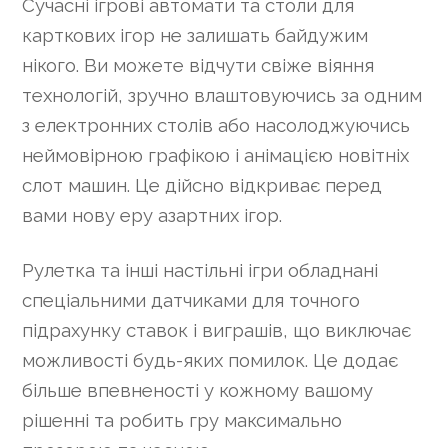
Сучасні ігрові автомати та столи для
карткових ігор не залишать байдужим
нікого. Ви можете відчути свіже віяння
технологій, зручно влаштовуючись за одним
з електронних столів або насолоджуючись
неймовірною графікою і анімацією новітніх
слот машин. Це дійсно відкриває перед
вами нову еру азартних ігор.
Рулетка та інші настільні ігри обладнані
спеціальними датчиками для точного
підрахунку ставок і виграшів, що виключає
можливості будь-яких помилок. Це додає
більше впевненості у кожному вашому
рішенні та робить гру максимально