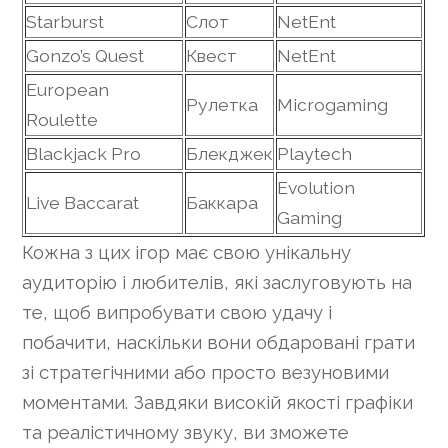
Starburst
Слот
NetEnt
Gonzo’s Quest
Квест
NetEnt
European
Рулетка
Microgaming
Roulette
Blackjack Pro
Блекджек
Playtech
Evolution
Live Baccarat
Баккара
Gaming
Кожна з цих ігор має свою унікальну
аудиторію і любителів, які заслуговують на
те, щоб випробувати свою удачу і
побачити, наскільки вони обдаровані грати
зі стратегічними або просто везуновими
моментами. Завдяки високій якості графіки
та реалістичному звуку, ви зможете