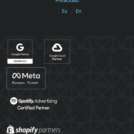
Privacidad
Es
En