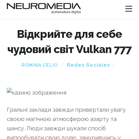
Відкрийте для себе
чудовий світ Vulkan 777
Redes Sociales
ROMINA CELIO
Гральні заклади завжди привертали увагу
своєю магічною атмосферою азарту та
шансу. Люди завжди шукали спосіб
випробувати свою долю, занурившись у