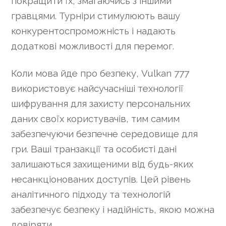
покращити їх, змагаючись з іншими
гравцями. Турніри стимулюють вашу
конкурентоспроможність і надають
додаткові можливості для перемог.
Коли мова йде про безпеку, Vulkan 777
використовує найсучасніші технології
шифрування для захисту персональних
даних своїх користувачів, тим самим
забезпечуючи безпечне середовище для
гри. Ваші транзакції та особисті дані
залишаються захищеними від будь-яких
несанкціонованих доступів. Цей рівень
аналітичного підходу та технологій
забезпечує безпеку і надійність, якою можна
довіряти.