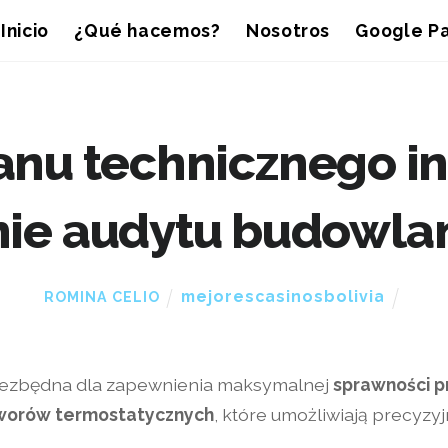
Inicio
¿Qué hacemos?
Nosotros
Google Pa
nu technicznego ins
nie audytu budowla
mejorescasinosbolivia
ROMINA CELIO
niezbędna dla zapewnienia maksymalnej
sprawności p
worów termostatycznych
, które umożliwiają precyz