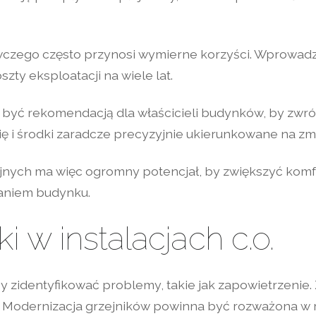
czego często przynosi wymierne korzyści. Wprowadz
ty eksploatacji na wiele lat.
być rekomendacją dla właścicieli budynków, by zwrócil
 i środki zaradcze precyzyjnie ukierunkowane na zmn
nych ma więc ogromny potencjał, by zwiększyć komfo
waniem budynku.
i w instalacjach c.o.
aby zidentyfikować problemy, takie jak zapowietrzeni
Modernizacja grzejników powinna być rozważona w ra