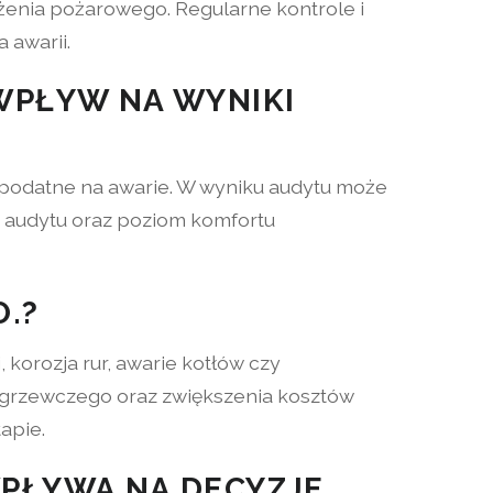
enia pożarowego. Regularne kontrole i
 awarii.
 WPŁYW NA WYNIKI
ej podatne na awarie. W wyniku audytu może
i audytu oraz poziom komfortu
O.?
 korozja rur, awarie kotłów czy
u grzewczego oraz zwiększenia kosztów
apie.
WPŁYWA NA DECYZJE