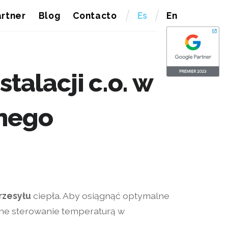
rtner
Blog
Contacto
Es
En
talacji c.o. w
nego
rzesyłu
ciepła. Aby osiągnąć optymalne
yjne sterowanie temperaturą w