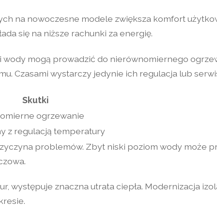
ch na nowoczesne modele zwiększa komfort użytkow
ada się na niższe rachunki za energię.
ci wody mogą prowadzić do nierównomiernego ogrzew
u. Czasami wystarczy jedynie ich regulacja lub serwi
Skutki
omierne ogrzewanie
y z regulacją temperatury
rzyczyna problemów. Zbyt niski poziom wody może p
czowa.
r, występuje znaczna utrata ciepła. Modernizacja izol
resie.