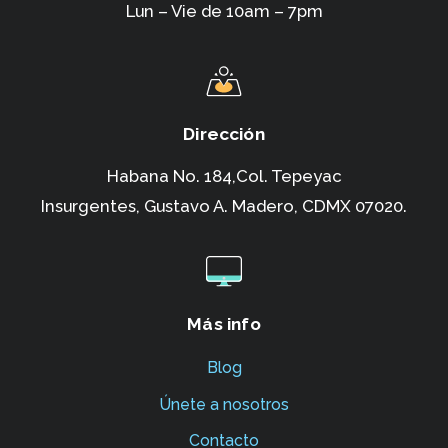
Lun – Vie de 10am – 7pm
Dirección
Habana No. 184,Col. Tepeyac
Insurgentes,
Gustavo A. Madero, CDMX 07020.
Más info
Blog
Únete a nosotros
Contacto