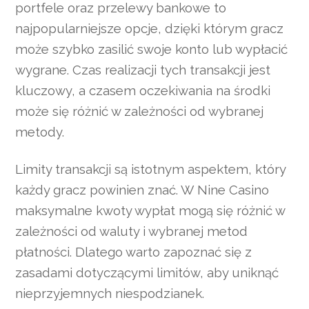
portfele oraz przelewy bankowe to
najpopularniejsze opcje, dzięki którym gracz
może szybko zasilić swoje konto lub wypłacić
wygrane. Czas realizacji tych transakcji jest
kluczowy, a czasem oczekiwania na środki
może się różnić w zależności od wybranej
metody.
Limity transakcji są istotnym aspektem, który
każdy gracz powinien znać. W Nine Casino
maksymalne kwoty wypłat mogą się różnić w
zależności od waluty i wybranej metod
płatności. Dlatego warto zapoznać się z
zasadami dotyczącymi limitów, aby uniknąć
nieprzyjemnych niespodzianek.