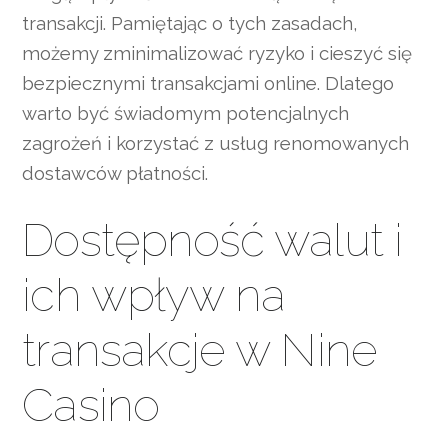
transakcji. Pamiętając o tych zasadach,
możemy zminimalizować ryzyko i cieszyć się
bezpiecznymi transakcjami online. Dlatego
warto być świadomym potencjalnych
zagrożeń i korzystać z usług renomowanych
dostawców płatności.
Dostępność walut i
ich wpływ na
transakcje w Nine
Casino