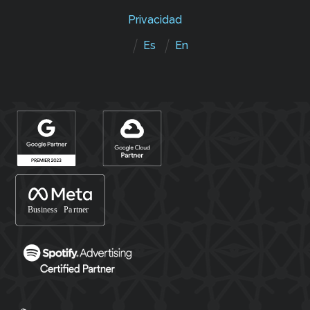
Privacidad
Es
En