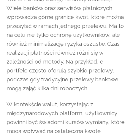
Wiele banków oraz serwisów płatniczych
wprowadza górne granice kwot, które można
przesyłać w ramach jednego przelewu. Ma to
na celu nie tylko ochronę użytkowników, ale
również minimalizację ryzyka oszustw. Czas
realizacji płatności również różni się w
zależności od metody. Na przykład, e-
portfele często oferują szybkie przelewy,
podczas gdy tradycyjne przelewy bankowe
mogą zająć kilka dni roboczych.
W kontekście walut, korzystając z
międzynarodowych platform, użytkownicy
powinni być świadomi kursów wymiany, które
mogą wpływać na ostateczną kwotę