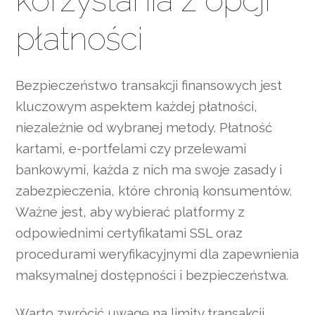
płatności
Bezpieczeństwo transakcji finansowych jest
kluczowym aspektem każdej płatności,
niezależnie od wybranej metody. Płatność
kartami, e-portfelami czy przelewami
bankowymi, każda z nich ma swoje zasady i
zabezpieczenia, które chronią konsumentów.
Ważne jest, aby wybierać platformy z
odpowiednimi certyfikatami SSL oraz
procedurami weryfikacyjnymi dla zapewnienia
maksymalnej dostępności i bezpieczeństwa.
Warto zwrócić uwagę na limity transakcji.