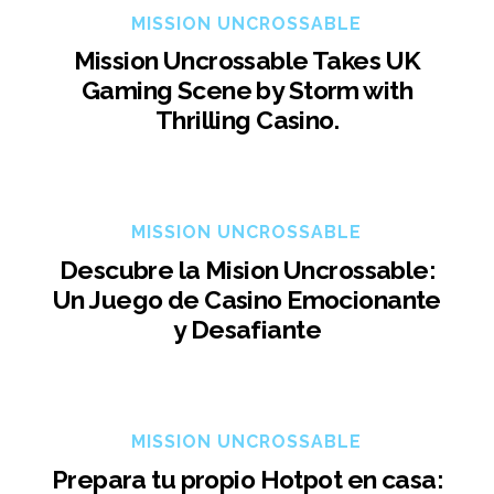
MISSION UNCROSSABLE
Mission Uncrossable Takes UK
Gaming Scene by Storm with
Thrilling Casino.
MISSION UNCROSSABLE
Descubre la Mision Uncrossable:
Un Juego de Casino Emocionante
y Desafiante
MISSION UNCROSSABLE
Prepara tu propio Hotpot en casa: