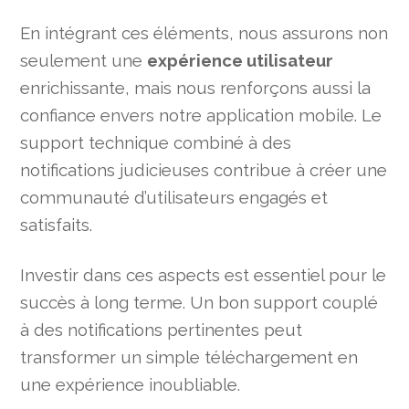
En intégrant ces éléments, nous assurons non
seulement une
expérience utilisateur
enrichissante, mais nous renforçons aussi la
confiance envers notre application mobile. Le
support technique combiné à des
notifications judicieuses contribue à créer une
communauté d’utilisateurs engagés et
satisfaits.
Investir dans ces aspects est essentiel pour le
succès à long terme. Un bon support couplé
à des notifications pertinentes peut
transformer un simple téléchargement en
une expérience inoubliable.