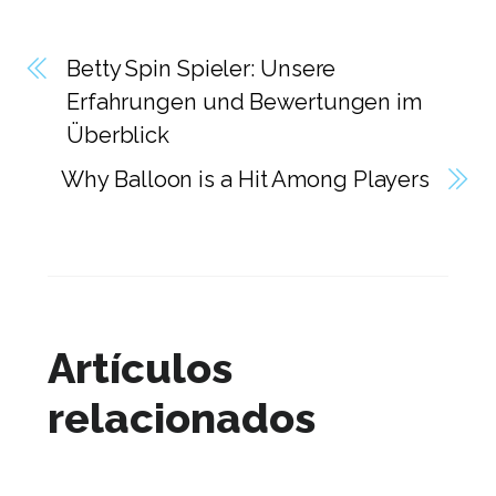
Betty Spin Spieler: Unsere
Erfahrungen und Bewertungen im
Überblick
Why Balloon is a Hit Among Players
Artículos
relacionados