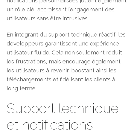
notifications personnalisées jouent également
un rôle clé, accroissant l’engagement des
utilisateurs sans être intrusives.
En intégrant du support technique réactif, les
développeurs garantissent une expérience
utilisateur fluide. Cela non seulement réduit
les frustrations, mais encourage également
les utilisateurs à revenir, boostant ainsi les
téléchargements et fidélisant les clients à
long terme.
Support technique
et notifications