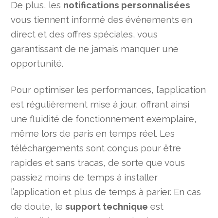
De plus, les
notifications personnalisées
vous tiennent informé des événements en
direct et des offres spéciales, vous
garantissant de ne jamais manquer une
opportunité.
Pour optimiser les performances, l’application
est régulièrement mise à jour, offrant ainsi
une fluidité de fonctionnement exemplaire,
même lors de paris en temps réel. Les
téléchargements sont conçus pour être
rapides et sans tracas, de sorte que vous
passiez moins de temps à installer
l’application et plus de temps à parier. En cas
de doute, le
support technique
est