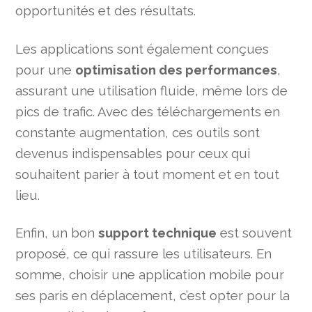
opportunités et des résultats.
Les applications sont également conçues
pour une
optimisation des performances
,
assurant une utilisation fluide, même lors de
pics de trafic. Avec des téléchargements en
constante augmentation, ces outils sont
devenus indispensables pour ceux qui
souhaitent parier à tout moment et en tout
lieu.
Enfin, un bon
support technique
est souvent
proposé, ce qui rassure les utilisateurs. En
somme, choisir une application mobile pour
ses paris en déplacement, c’est opter pour la