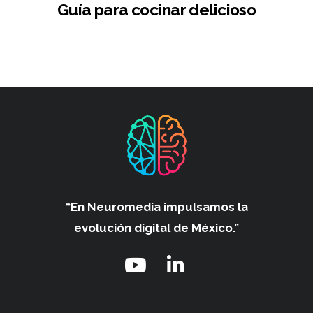
Guía para cocinar delicioso
“En Neuromedia impulsamos
la
evolución digital de México.”