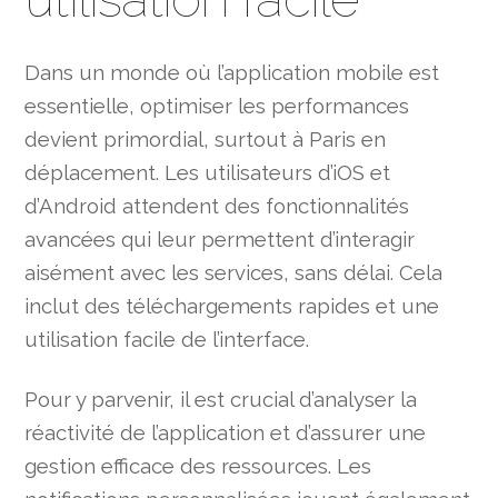
Dans un monde où l’application mobile est
essentielle, optimiser les performances
devient primordial, surtout à Paris en
déplacement. Les utilisateurs d’iOS et
d’Android attendent des fonctionnalités
avancées qui leur permettent d’interagir
aisément avec les services, sans délai. Cela
inclut des téléchargements rapides et une
utilisation facile de l’interface.
Pour y parvenir, il est crucial d’analyser la
réactivité de l’application et d’assurer une
gestion efficace des ressources. Les