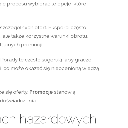
ie procesu wybierać te opcje, które
szczególnych ofert. Eksperci często
ale także korzystne warunki obrotu.
tępnych promocji.
orady te często sugerują, aby gracze
i, co może okazać się nieocenioną wiedzą
e się oferty.
Promocje
stanowią
 doświadczenia.
rach hazardowych