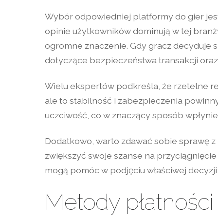
Wybór odpowiedniej platformy do gier jes
opinie użytkowników dominują w tej branży,
ogromne znaczenie. Gdy gracz decyduje si
dotyczące bezpieczeństwa transakcji ora
Wielu ekspertów podkreśla, że rzetelne r
ale to stabilność i zabezpieczenia powinny
uczciwość, co w znaczący sposób wpłynie
Dodatkowo, warto zdawać sobie sprawę z m
zwiększyć swoje szanse na przyciągnięci
mogą pomóc w podjęciu właściwej decyzji, 
Metody płatności