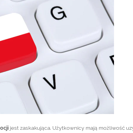
ocji
jest zaskakująca. Użytkownicy mają możliwość uz