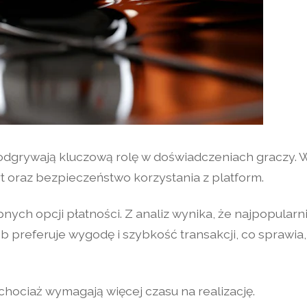
 odgrywają kluczową rolę w doświadczeniach graczy
 oraz bezpieczeństwo korzystania z platform.
ch opcji płatności. Z analiz wynika, że najpopularni
ób preferuje wygodę i szybkość transakcji, co sprawia
hociaż wymagają więcej czasu na realizację.