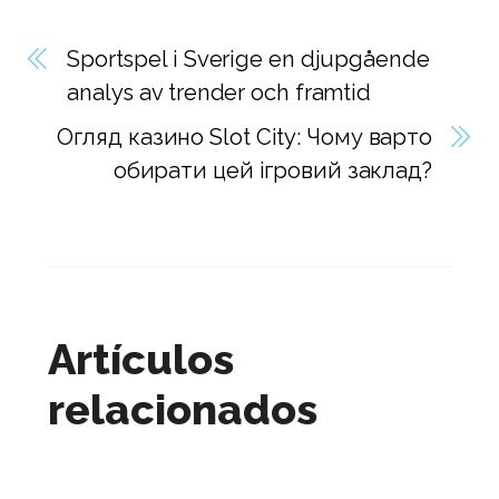
Sportspel i Sverige en djupgående
analys av trender och framtid
Огляд казино Slot City: Чому варто
обирати цей ігровий заклад?
Artículos
relacionados