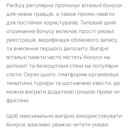
Parik24 регулярно пропонує вітальні бонуси
для нових гравців, а також промо-пакети
для постійних користувачів. Типовий шлях
отримання бонусу включає прості умови:
реєстрація, верифікація облікового запису
та внесення першого депозиту. Вигідні
вітальні пакети часто містять бонуси на
депозит та безкоштовні спіни на популярні
слоти. Окрім цього, платформа організовує
тематичні турніри та щотижневі квести, де
можна виграти додаткові грошові призи чи
фріспіни.
Щоб максимально вигідно використовувати
бонуси, важливо уважно читати умови