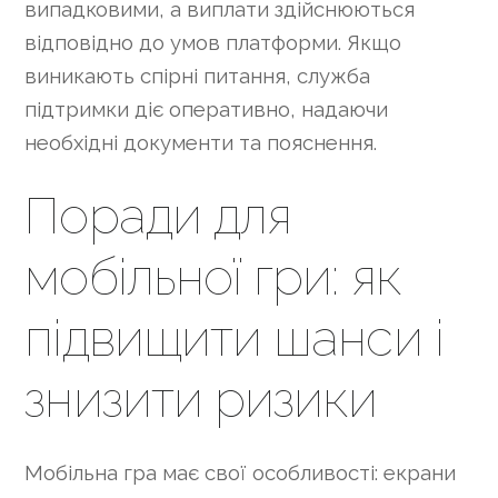
випадковими, а виплати здійснюються
відповідно до умов платформи. Якщо
виникають спірні питання, служба
підтримки діє оперативно, надаючи
необхідні документи та пояснення.
Поради для
мобільної гри: як
підвищити шанси і
знизити ризики
Мобільна гра має свої особливості: екрани