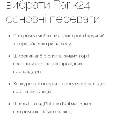
вибрати Parik24:
основні переваги
Підтримка мобільних пристроїв і зручний
інтерфейс для гри на ходу;
Широкий вибір слотів, живих ігор і
настільних розваг від провідних
провайдерів;
Конкурентні бонуси та регулярні акції для
постійних гравців;
Швидкі та надійні платіжні методи з
підтримкою кількох валют;