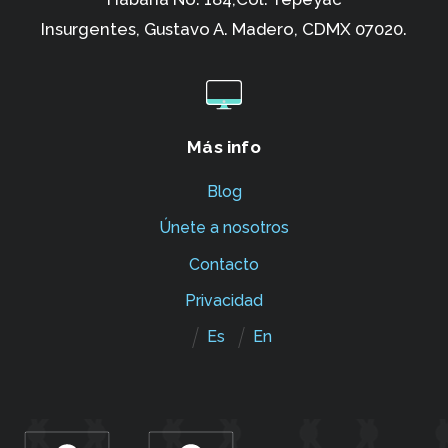
Insurgentes,
Gustavo A. Madero, CDMX 07020.
Más info
Blog
Únete a nosotros
Contacto
Privacidad
Es
En