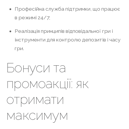
Професійна служба підтримки, що працює
в режимі 24/7;
Реалізація принципів відповідальної гри і
інструменти для контролю депозитів і часу
гри.
Бонуси та
промоакції: як
отримати
максимум