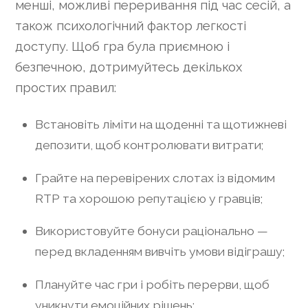
менші, можливі переривання під час сесій, а
також психологічний фактор легкості
доступу. Щоб гра була приємною і
безпечною, дотримуйтесь декількох
простих правил:
Встановіть ліміти на щоденні та щотижневі
депозити, щоб контролювати витрати;
Грайте на перевірених слотах із відомим
RTP та хорошою репутацією у гравців;
Використовуйте бонуси раціонально —
перед вкладенням вивчіть умови відіграшу;
Плануйте час гри і робіть перерви, щоб
уникнути емоційних рішень;