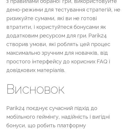
з правилами обраної гри, використовуйте
демо-режими для тестування стратегій, не
ризикуйте сумами, які ви не готові
втратити, і користуйтеся бонусами як
додатковим ресурсом для гри. Parik24
створив умови, які роблять цей процес
максимально зручним для новачків, від
простого інтерфейсу до корисних FAQ і
довідкових матеріалів.
Висновок
Parik24 поєднує сучасний підхід до
мобільного геймінгу, надійність і вигідні
бонуси, що робить платформу