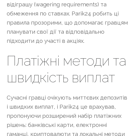
відіграшу (wagering requirements) та
обмеження по ставках. Parik24 робить ці
правила прозорими, що допомагає гравцям
планувати свої дії та відповідально
підходити до участі в акціях.
Платіжні методи та
швидкість виплат
Сучасні гравці очікують миттєвих депозитів
і швидких виплат, і Parik24 це врахував,
пропонуючи розширений набір платіжних
рішень: банківські карти, електронні
гаманці, криптовалюти та локальні методи