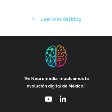
Leer más del blog
“En Neuromedia impulsamos
la
evolución digital de México.”