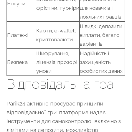
Бонуси
фріспіни, турніри
для новачків і
лояльних гравців
Швидкі депозити і
Карти, e-wallet,
Платежі
виплати, багато
криптовалюти
варіантів
Шифрування,
Надійність і
Безпека
ліцензія, прозорі
захищеність
умови
особистих даних
Відповідальна гра
Parik24 активно просуває принципи
відповідальної гри: платформа надає
інструменти для самоконтролю, включно з
лімітами на депозити, можливістю