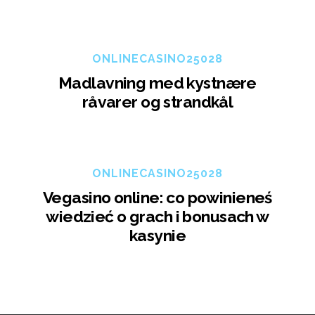
ONLINECASINO25028
Madlavning med kystnære
råvarer og strandkål
ONLINECASINO25028
Vegasino online: co powinieneś
wiedzieć o grach i bonusach w
kasynie