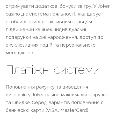
отримувати додаткові бонуси за гру. У Joker
casino діє система лояльності, яка дарує
особливі привілеї активним гравцям:
підвищений кешбек, індивідуальні
подарунки на дні народження, доступ до
ексклюзивних подій та персонального
менеджера.
Платіжні системи
Поповнення рахунку та виведення
виграшів у Joker casino максимально зручне
та швидке. Серед варіантів поповнення є
банківські карти (VISA, MasterCard),