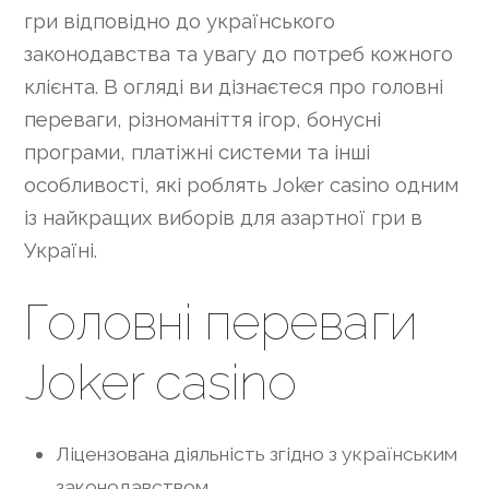
гри відповідно до українського
законодавства та увагу до потреб кожного
клієнта. В огляді ви дізнаєтеся про головні
переваги, різноманіття ігор, бонусні
програми, платіжні системи та інші
особливості, які роблять Joker casino одним
із найкращих виборів для азартної гри в
Україні.
Головні переваги
Joker casino
Ліцензована діяльність згідно з українським
законодавством