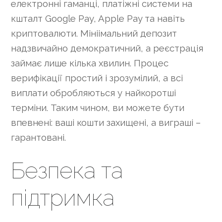
електронні гаманці, платіжні системи на
кшталт Google Pay, Apple Pay та навіть
криптовалюти. Мініімальний депозит
надзвичайно демократичний, а реєстрація
займає лише кілька хвилин. Процес
верифікації простий і зрозумілий, а всі
виплати обробляються у найкоротші
терміни. Таким чином, ви можете бути
впевнені: ваші кошти захищені, а виграші –
гарантовані.
Безпека та
підтримка