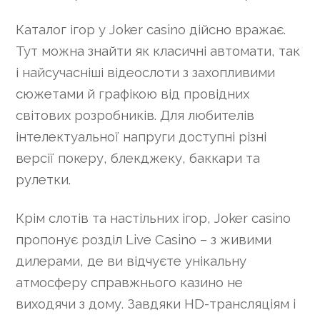
Каталог ігор у Joker casino дійсно вражає.
Тут можна знайти як класичні автомати, так
і найсучасніші відеослоти з захопливими
сюжетами й графікою від провідних
світових розробників. Для любителів
інтелектуальної напруги доступні різні
версії покеру, блекджеку, баккари та
рулетки.
Крім слотів та настільних ігор, Joker casino
пропонує розділ Live Casino – з живими
дилерами, де ви відчуєте унікальну
атмосферу справжнього казино не
виходячи з дому. Завдяки HD-трансляціям і