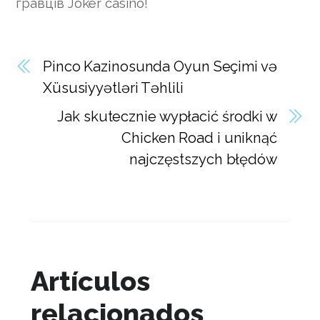
гравців Joker casino!
Pinco Kazinosunda Oyun Seçimi və
Xüsusiyyətləri Təhlili
Jak skutecznie wypłacić środki w
Chicken Road i uniknąć
najczęstszych błędów
Artículos
relacionados