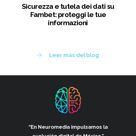
Sicurezza e tutela dei dati su
Fambet: proteggi le tue
informazioni
Leer más del blog
“En Neuromedia impulsamos
la