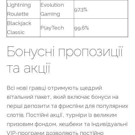
Lightning
Evolution
97.3%
Roulette
Gaming
Blackjack
PlayTech
99.6%
Classic
Бонусні пропозиції
та акції
Всі нові гравці отримують щедрий
вітальний пакет, який включає бонуси на
перші депозити та фриспіни для популярних
слотів. Постійні акції, турніри із великим
призовим фондом, кешбеки та індивідуальні
VIP-програми дозволяють постійно