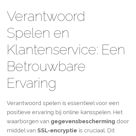
Verantwoord
Spelen en
Klantenservice: Een
Betrouwbare
Ervaring
Verantwoord spelen is essentieel voor een
positieve ervaring bij online kansspelen. Het
waarborgen van
gegevensbescherming
door
middel van
SSL-encryptie
is cruciaal. Dit