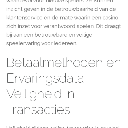
waardevol voor nieuwe spelers. Ze kunnen
inzicht geven in de betrouwbaarheid van de
klantenservice en de mate waarin een casino
zich inzet voor verantwoord spelen. Dit draagt
bij aan een betrouwbare en veilige
speelervaring voor iedereen.
Betaalmethoden en
Ervaringsdata:
Veiligheid in
Transacties