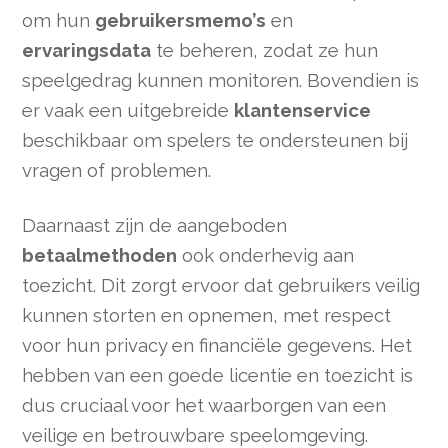
om hun
gebruikersmemo’s
en
ervaringsdata
te beheren, zodat ze hun
speelgedrag kunnen monitoren. Bovendien is
er vaak een uitgebreide
klantenservice
beschikbaar om spelers te ondersteunen bij
vragen of problemen.
Daarnaast zijn de aangeboden
betaalmethoden
ook onderhevig aan
toezicht. Dit zorgt ervoor dat gebruikers veilig
kunnen storten en opnemen, met respect
voor hun privacy en financiële gegevens. Het
hebben van een goede licentie en toezicht is
dus cruciaal voor het waarborgen van een
veilige en betrouwbare speelomgeving.