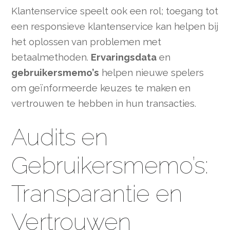
Klantenservice speelt ook een rol; toegang tot
een responsieve klantenservice kan helpen bij
het oplossen van problemen met
betaalmethoden.
Ervaringsdata
en
gebruikersmemo’s
helpen nieuwe spelers
om geïnformeerde keuzes te maken en
vertrouwen te hebben in hun transacties.
Audits en
Gebruikersmemo’s:
Transparantie en
Vertrouwen