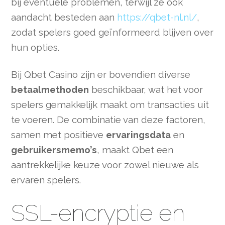
bij eventuele problemen, terwijl ze ook
aandacht besteden aan
https://qbet-nl.nl/
,
zodat spelers goed geïnformeerd blijven over
hun opties.
Bij Qbet Casino zijn er bovendien diverse
betaalmethoden
beschikbaar, wat het voor
spelers gemakkelijk maakt om transacties uit
te voeren. De combinatie van deze factoren,
samen met positieve
ervaringsdata
en
gebruikersmemo’s
, maakt Qbet een
aantrekkelijke keuze voor zowel nieuwe als
ervaren spelers.
SSL-encryptie en