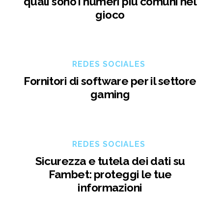
quali sono i numeri più comuni nel
gioco
REDES SOCIALES
Fornitori di software per il settore
gaming
REDES SOCIALES
Sicurezza e tutela dei dati su
Fambet: proteggi le tue
informazioni