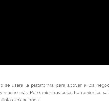
 se usará la plataforma para apoyar a los nego
 y mucho más. Pero, mientras estas herramientas sal
stintas ubicaciones: