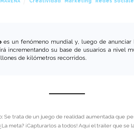
Creatividad
,
Marketing
,
Redes Sociale
AMARENA
o
es un fenómeno mundial y, luego de anunciar 
rá incrementando su base de usuarios a nivel m
llones de kilómetros recorridos.
co: Se trata de un juego de realidad aumentada que p
a meta? ¡Capturarlos a todos! Aquí el trailer que se 