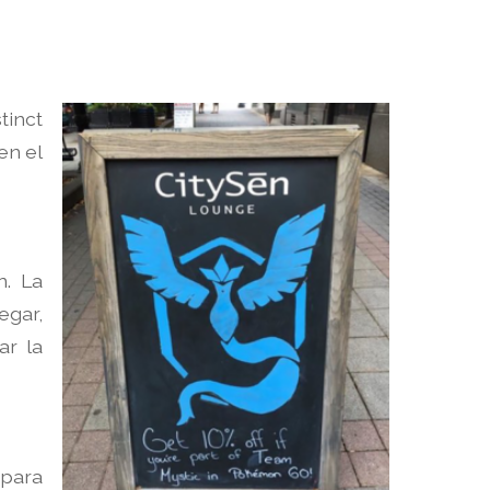
tinct
en el
n. La
egar,
ar la
 para