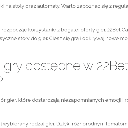
i na stoły oraz automaty. Warto zapoznać się z regu
 rozpocząć korzystanie z bogatej oferty gier. 22Bet C
syczne stoły do gier. Ciesz się grą i odkrywaj nowe mo
e gry dostępne w 22Bet
?
r gier, które dostarczają niezapomnianych emocji i 
ej wybierany rodzaj gier. Dzięki różnorodnym temato