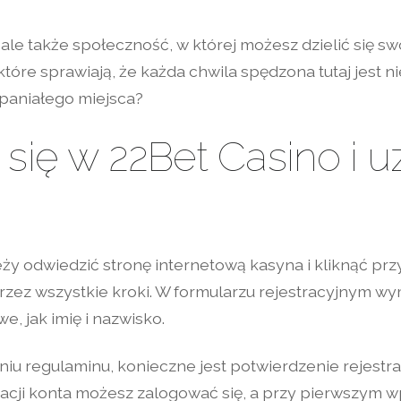
, ale także społeczność, w której możesz dzielić się s
 które sprawiają, że każda chwila spędzona tutaj jest
spaniałego miejsca?
 się w 22Bet Casino i 
y odwiedzić stronę internetową kasyna i kliknąć przyci
 przez wszystkie kroki. W formularzu rejestracyjnym
e, jak imię i nazwisko.
u regulaminu, konieczne jest potwierdzenie rejestracji
acji konta możesz zalogować się, a przy pierwszym w