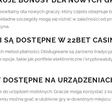
ERUJE BONUSY DLA NOWYCH G
powitalny dla nowych graczy, który często obejmuje
ładne szczegóły mogą się różnić w zależności od pro
syna.
I SĄ DOSTĘPNE W 22BET CASI
h metod płatności. Obsługiwane są zarówno tradycyj
opcje, takie jak portfele elektroniczne i kryptowaluty
ST DOSTĘPNE NA URZĄDZENIA
ne do urządzeń mobilnych. Gracze mogą korzystać z k
temu można grać w ulubione gry w dowolnym miejscu i