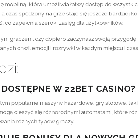
ę mobilną, która umożliwia łatwy dostęp do wszystkich
 a czas spędzony na grze staje się jeszcze bardziej 
OS, co zapewnia szeroki zasięg dla użytkowników.
onym graczem, czy dopiero zaczynasz swoją przygodę
ych chwil emocji i rozrywki w każdym miejscu i czas
dzi:
Ą DOSTĘPNE W 22BET CASINO?
 tym popularne maszyny hazardowe, gry stołowe, takie 
ogą cieszyć się różnorodnymi automatami, które różn
iwania różnych typów graczy.