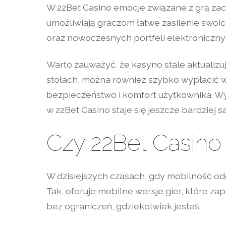
W 22Bet Casino emocje związane z grą zac
umożliwiają graczom łatwe zasilenie swo
oraz nowoczesnych portfeli elektroniczny
Warto zauważyć, że kasyno stale aktualizu
stołach, można również szybko wypłacić 
bezpieczeństwo i komfort użytkownika. Wyb
w 22Bet Casino staje się jeszcze bardziej s
Czy 22Bet Casino o
W dzisiejszych czasach, gdy mobilność o
Tak, oferuje mobilne wersje gier, które z
bez ograniczeń, gdziekolwiek jesteś.