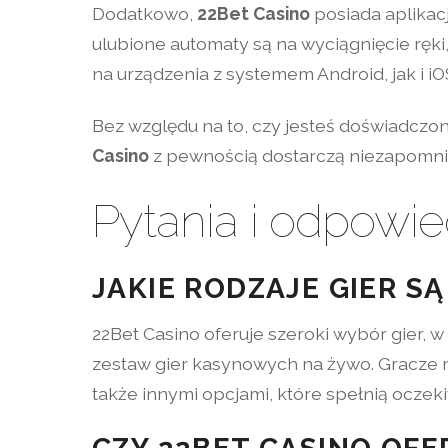
Dodatkowo,
22Bet Casino
posiada aplikacj
ulubione automaty są na wyciągnięcie ręki,
na urządzenia z systemem Android, jak i i
Bez względu na to, czy jesteś doświadcz
Casino
z pewnością dostarczą niezapomnian
Pytania i odpowie
JAKIE RODZAJE GIER S
22Bet Casino oferuje szeroki wybór gier, w
zestaw gier kasynowych na żywo. Gracze m
także innymi opcjami, które spełnią oczek