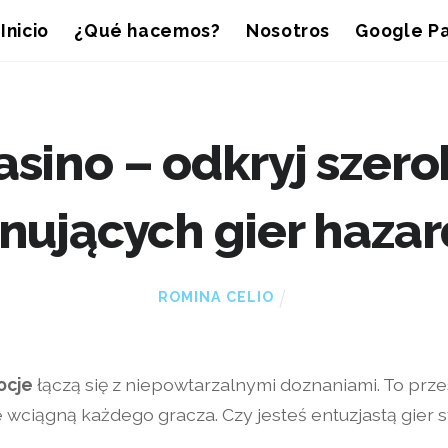
Inicio
¿Qué hacemos?
Nosotros
Google Pa
asino – odkryj szero
nujących gier haza
ROMINA CELIO
ocje
łączą się z niepowtarzalnymi doznaniami. To prz
óre wciągną każdego gracza. Czy jesteś entuzjastą gier