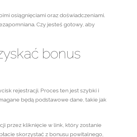
woimi osiągnięciami oraz doświadczeniami.
 niezapomniana. Czy jesteś gotowy, aby
uzyskać bonus
sk rejestracji. Proces ten jest szybki i
 wymagane będą podstawowe dane, takie jak
 przez kliknięcie w link, który zostanie
płacie skorzystać z bonusu powitalnego,