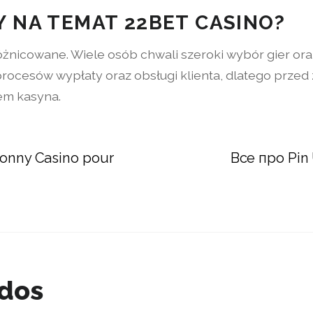
ZY NA TEMAT 22BET CASINO?
óżnicowane. Wiele osób chwali szeroki wybór gier ora
cesów wypłaty oraz obsługi klienta, dlatego przed 
em kasyna.
yJonny Casino pour
Все про Pin
ados