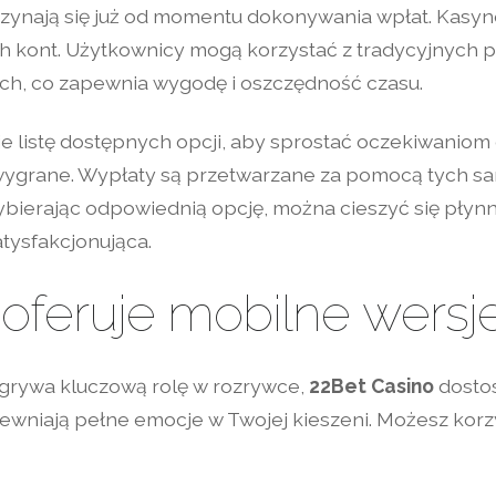
zynają się już od momentu dokonywania wpłat. Kasyn
ich kont. Użytkownicy mogą korzystać z tradycyjnyc
ch, co zapewnia wygodę i oszczędność czasu.
je listę dostępnych opcji, aby sprostać oczekiwanio
wygrane. Wypłaty są przetwarzane za pomocą tych sa
ierając odpowiednią opcję, można cieszyć się płynno
atysfakcjonująca.
feruje mobilne wersje 
dgrywa kluczową rolę w rozrywce,
22Bet Casino
dostos
apewniają pełne emocje w Twojej kieszeni. Możesz korz