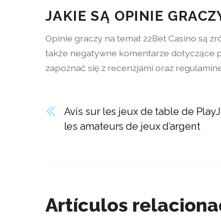
JAKIE SĄ OPINIE GRAC
Opinie graczy na temat 22Bet Casino są zr
także negatywne komentarze dotyczące pro
zapoznać się z recenzjami oraz regulamin
Avis sur les jeux de table de Pla
les amateurs de jeux d’argent
Artículos relacion