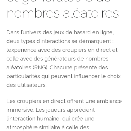
nombres aléatoires
Dans l’univers des jeux de hasard en ligne,
deux types d’interactions se démarquent :
l’expérience avec des croupiers en direct et
celle avec des générateurs de nombres
aléatoires (RNG). Chacune présente des
particularités qui peuvent influencer le choix
des utilisateurs.
Les croupiers en direct offrent une ambiance
immersive. Les joueurs apprécient
l’interaction humaine, qui crée une
atmosphère similaire à celle des