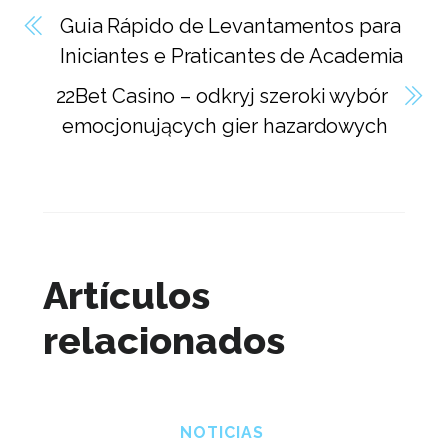
Guia Rápido de Levantamentos para
Iniciantes e Praticantes de Academia
22Bet Casino – odkryj szeroki wybór
emocjonujących gier hazardowych
Artículos
relacionados
NOTICIAS