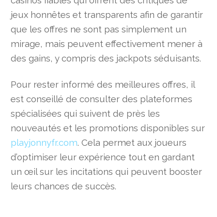
jeux honnêtes et transparents afin de garantir
que les offres ne sont pas simplement un
mirage, mais peuvent effectivement mener à
des gains, y compris des jackpots séduisants.
Pour rester informé des meilleures offres, il
est conseillé de consulter des plateformes
spécialisées qui suivent de près les
nouveautés et les promotions disponibles sur
playjonnyfr.com
. Cela permet aux joueurs
d’optimiser leur expérience tout en gardant
un œil sur les incitations qui peuvent booster
leurs chances de succès.