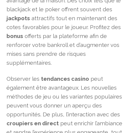
avantage de la maison. Des choix tels que le
blackjack et le poker offrent souvent des
jackpots
attractifs tout en maintenant des
cotes favorables pour le joueur. Profitez des
bonus
offerts par la plateforme afin de
renforcer votre bankroll et d’augmenter vos
mises sans prendre de risques
supplémentaires.
Observer les
tendances casino
peut
également être avantageux. Les nouvelles
méthodes de jeu ou les variantes populaires
peuvent vous donner un aperçu des
opportunités. De plus, l’interaction avec des
croupiers en direct
peut enrichir l’ambiance
et rendre l’expérience plus engageante, tout