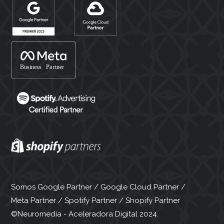
Somos Google Partner / Google Cloud Partner /
Meta Partner / Spotify Partner / Shopify Partner
©Neuromedia - Aceleradora Digital 2024.