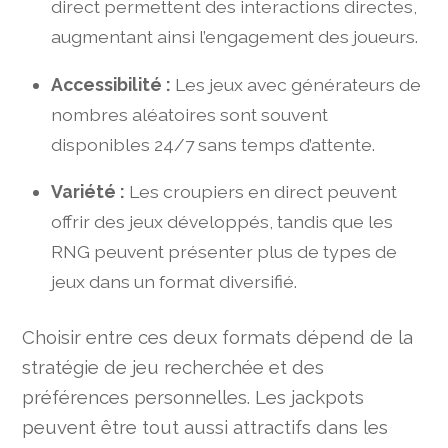
direct permettent des interactions directes,
augmentant ainsi l’engagement des joueurs.
Accessibilité :
Les jeux avec générateurs de
nombres aléatoires sont souvent
disponibles 24/7 sans temps d’attente.
Variété :
Les croupiers en direct peuvent
offrir des jeux développés, tandis que les
RNG peuvent présenter plus de types de
jeux dans un format diversifié.
Choisir entre ces deux formats dépend de la
stratégie de jeu recherchée et des
préférences personnelles. Les jackpots
peuvent être tout aussi attractifs dans les