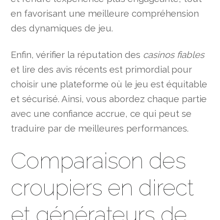
en favorisant une meilleure compréhension
des dynamiques de jeu.
Enfin, vérifier la réputation des
casinos fiables
et lire des avis récents est primordial pour
choisir une plateforme où le jeu est équitable
et sécurisé. Ainsi, vous abordez chaque partie
avec une confiance accrue, ce qui peut se
traduire par de meilleures performances.
Comparaison des
croupiers en direct
et générateurs de