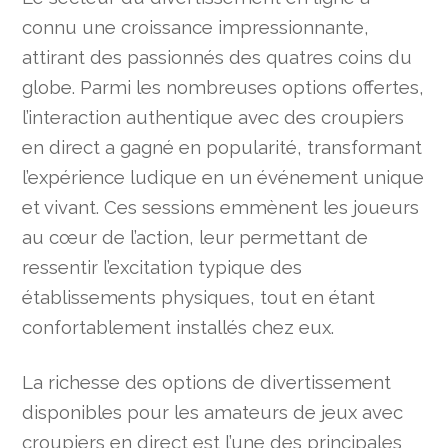
connu une croissance impressionnante,
attirant des passionnés des quatres coins du
globe. Parmi les nombreuses options offertes,
l’interaction authentique avec des croupiers
en direct a gagné en popularité, transformant
l’expérience ludique en un événement unique
et vivant. Ces sessions emmènent les joueurs
au cœur de l’action, leur permettant de
ressentir l’excitation typique des
établissements physiques, tout en étant
confortablement installés chez eux.
La richesse des options de divertissement
disponibles pour les amateurs de jeux avec
croupiers en direct est l’une des principales