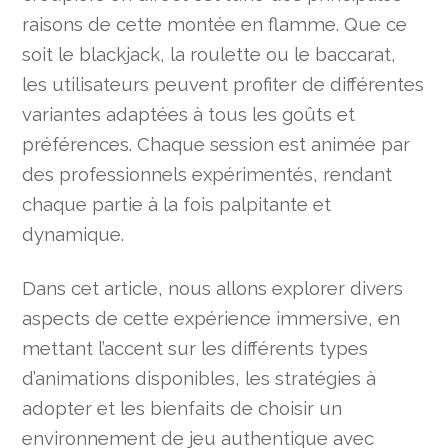
raisons de cette montée en flamme. Que ce
soit le blackjack, la roulette ou le baccarat,
les utilisateurs peuvent profiter de différentes
variantes adaptées à tous les goûts et
préférences. Chaque session est animée par
des professionnels expérimentés, rendant
chaque partie à la fois palpitante et
dynamique.
Dans cet article, nous allons explorer divers
aspects de cette expérience immersive, en
mettant l’accent sur les différents types
d’animations disponibles, les stratégies à
adopter et les bienfaits de choisir un
environnement de jeu authentique avec