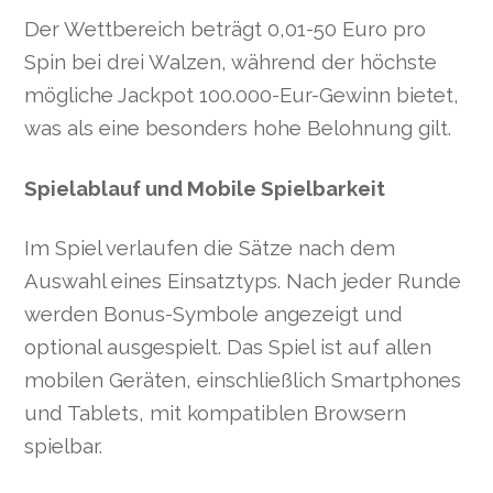
Der Wettbereich beträgt 0,01-50 Euro pro
Spin bei drei Walzen, während der höchste
mögliche Jackpot 100.000-Eur-Gewinn bietet,
was als eine besonders hohe Belohnung gilt.
Spielablauf und Mobile Spielbarkeit
Im Spiel verlaufen die Sätze nach dem
Auswahl eines Einsatztyps. Nach jeder Runde
werden Bonus-Symbole angezeigt und
optional ausgespielt. Das Spiel ist auf allen
mobilen Geräten, einschließlich Smartphones
und Tablets, mit kompatiblen Browsern
spielbar.