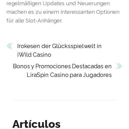
regelmäßigen Updates und Neuerungen
machen es zu einem interessanten Optionen
für alle Slot-Anhänger.
Irokesen der Glücksspielwelt in
iWild Casino
Bonos y Promociones Destacadas en
LiraSpin Casino para Jugadores
Artículos