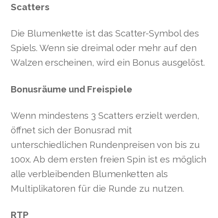
Scatters
Die Blumenkette ist das Scatter-Symbol des
Spiels. Wenn sie dreimal oder mehr auf den
Walzen erscheinen, wird ein Bonus ausgelöst.
Bonusräume und Freispiele
Wenn mindestens 3 Scatters erzielt werden,
öffnet sich der Bonusrad mit
unterschiedlichen Rundenpreisen von bis zu
100x. Ab dem ersten freien Spin ist es möglich
alle verbleibenden Blumenketten als
Multiplikatoren für die Runde zu nutzen.
RTP