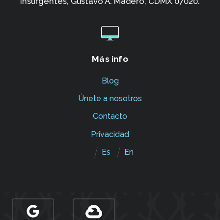
Insurgentes,
Gustavo A. Madero, CDMX 07020.
Más info
Blog
Únete a nosotros
Contacto
Privacidad
Es
En