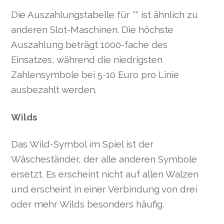
Die Auszahlungstabelle für "" ist ähnlich zu
anderen Slot-Maschinen. Die höchste
Auszahlung beträgt 1000-fache des
Einsatzes, während die niedrigsten
Zahlensymbole bei 5-10 Euro pro Linie
ausbezahlt werden.
Wilds
Das Wild-Symbol im Spiel ist der
Wäscheständer, der alle anderen Symbole
ersetzt. Es erscheint nicht auf allen Walzen
und erscheint in einer Verbindung von drei
oder mehr Wilds besonders häufig.