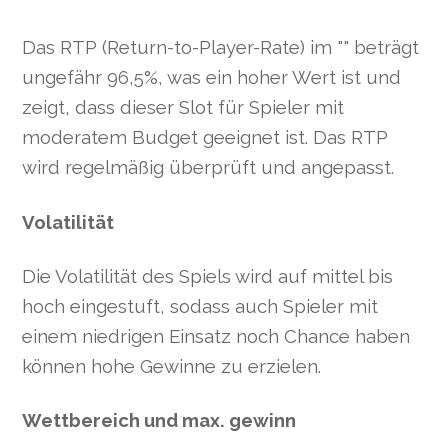
Das RTP (Return-to-Player-Rate) im "" beträgt
ungefähr 96,5%, was ein hoher Wert ist und
zeigt, dass dieser Slot für Spieler mit
moderatem Budget geeignet ist. Das RTP
wird regelmäßig überprüft und angepasst.
Volatilität
Die Volatilität des Spiels wird auf mittel bis
hoch eingestuft, sodass auch Spieler mit
einem niedrigen Einsatz noch Chance haben
können hohe Gewinne zu erzielen.
Wettbereich und max. gewinn