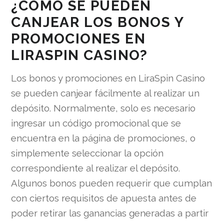
¿CÓMO SE PUEDEN
CANJEAR LOS BONOS Y
PROMOCIONES EN
LIRASPIN CASINO?
Los bonos y promociones en LiraSpin Casino
se pueden canjear fácilmente al realizar un
depósito. Normalmente, solo es necesario
ingresar un código promocional que se
encuentra en la página de promociones, o
simplemente seleccionar la opción
correspondiente al realizar el depósito.
Algunos bonos pueden requerir que cumplan
con ciertos requisitos de apuesta antes de
poder retirar las ganancias generadas a partir