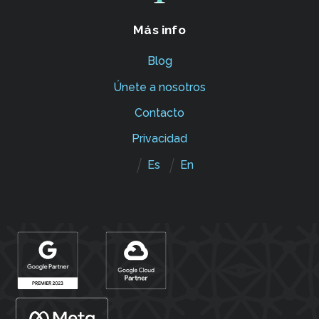
Más info
Blog
Únete a nosotros
Contacto
Privacidad
Es
En