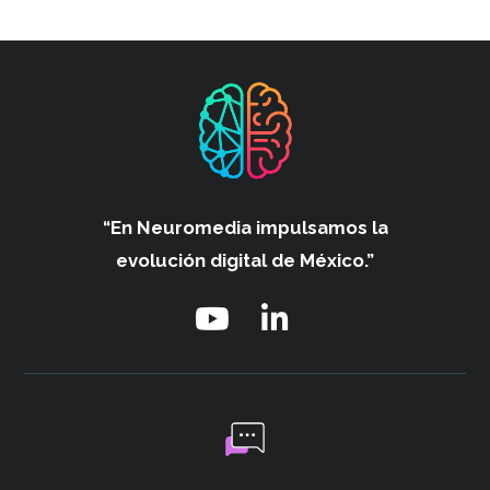
“En Neuromedia impulsamos
la
evolución digital de México.”