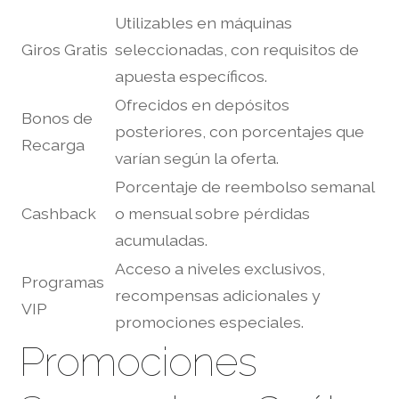
Utilizables en máquinas
Giros Gratis
seleccionadas, con requisitos de
apuesta específicos.
Ofrecidos en depósitos
Bonos de
posteriores, con porcentajes que
Recarga
varían según la oferta.
Porcentaje de reembolso semanal
Cashback
o mensual sobre pérdidas
acumuladas.
Acceso a niveles exclusivos,
Programas
recompensas adicionales y
VIP
promociones especiales.
Promociones