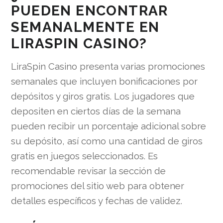
PUEDEN ENCONTRAR
SEMANALMENTE EN
LIRASPIN CASINO?
LiraSpin Casino presenta varias promociones
semanales que incluyen bonificaciones por
depósitos y giros gratis. Los jugadores que
depositen en ciertos días de la semana
pueden recibir un porcentaje adicional sobre
su depósito, así como una cantidad de giros
gratis en juegos seleccionados. Es
recomendable revisar la sección de
promociones del sitio web para obtener
detalles específicos y fechas de validez.