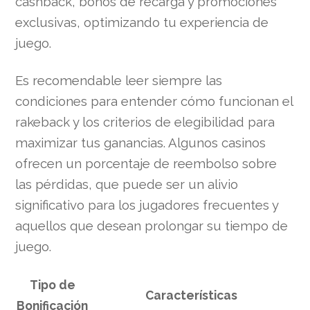
cashback, bonos de recarga y promociones
exclusivas, optimizando tu experiencia de
juego.
Es recomendable leer siempre las
condiciones para entender cómo funcionan el
rakeback y los criterios de elegibilidad para
maximizar tus ganancias. Algunos casinos
ofrecen un porcentaje de reembolso sobre
las pérdidas, que puede ser un alivio
significativo para los jugadores frecuentes y
aquellos que desean prolongar su tiempo de
juego.
Tipo de
Características
Bonificación