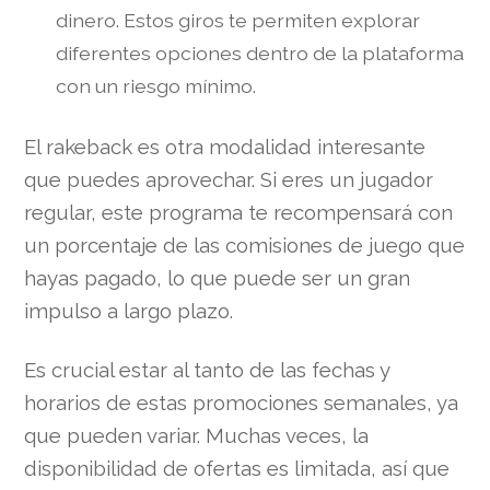
dinero. Estos giros te permiten explorar
diferentes opciones dentro de la plataforma
con un riesgo mínimo.
El rakeback es otra modalidad interesante
que puedes aprovechar. Si eres un jugador
regular, este programa te recompensará con
un porcentaje de las comisiones de juego que
hayas pagado, lo que puede ser un gran
impulso a largo plazo.
Es crucial estar al tanto de las fechas y
horarios de estas promociones semanales, ya
que pueden variar. Muchas veces, la
disponibilidad de ofertas es limitada, así que