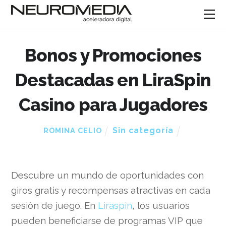
Bonos y Promociones
Destacadas en LiraSpin
Casino para Jugadores
Sin categoría
ROMINA CELIO
Descubre un mundo de oportunidades con
giros gratis y recompensas atractivas en cada
sesión de juego. En
Liraspin
, los usuarios
pueden beneficiarse de programas VIP que