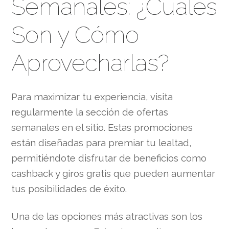
Semanales: ¿Cuáles
Son y Cómo
Aprovecharlas?
Para maximizar tu experiencia, visita
regularmente la sección de ofertas
semanales en el sitio. Estas promociones
están diseñadas para premiar tu lealtad,
permitiéndote disfrutar de beneficios como
cashback y giros gratis que pueden aumentar
tus posibilidades de éxito.
Una de las opciones más atractivas son los