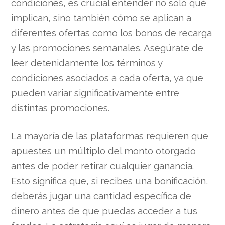
condiciones, es crucial entender no solo qué
implican, sino también cómo se aplican a
diferentes ofertas como los bonos de recarga
y las promociones semanales. Asegúrate de
leer detenidamente los términos y
condiciones asociados a cada oferta, ya que
pueden variar significativamente entre
distintas promociones.
La mayoría de las plataformas requieren que
apuestes un múltiplo del monto otorgado
antes de poder retirar cualquier ganancia.
Esto significa que, si recibes una bonificación,
deberás jugar una cantidad específica de
dinero antes de que puedas acceder a tus