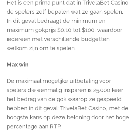
Het is een prima punt dat in TrivelaBet Casino
de spelers zelf bepalen wat ze gaan spelen.
In dit geval bedraagt de minimum en
maximum gokprijs $0,10 tot $100, waardoor
iedereen met verschillende budgetten
welkom zijn om te spelen.
Max win
De maximaal mogelijke uitbetaling voor
spelers die eenmalig insparen is 25.000 keer
het bedrag van de gok waarop ze gespeeld
hebben in dit geval: TrivelaBet Casino, met de
hoogste kans op deze beloning door het hoge
percentage aan RTP.