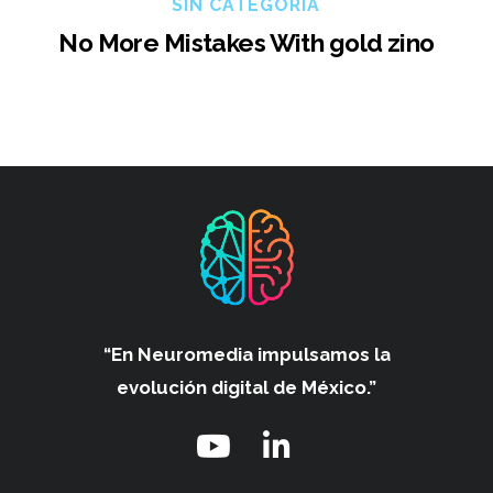
SIN CATEGORÍA
No More Mistakes With gold zino
“En Neuromedia impulsamos
la
evolución digital de México.”