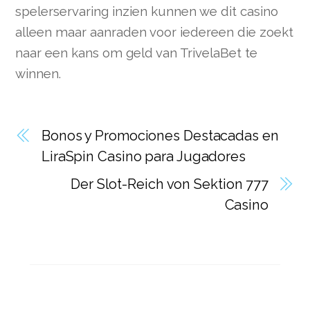
spelerservaring inzien kunnen we dit casino
alleen maar aanraden voor iedereen die zoekt
naar een kans om geld van TrivelaBet te
winnen.
Bonos y Promociones Destacadas en
LiraSpin Casino para Jugadores
Der Slot-Reich von Sektion 777
Casino