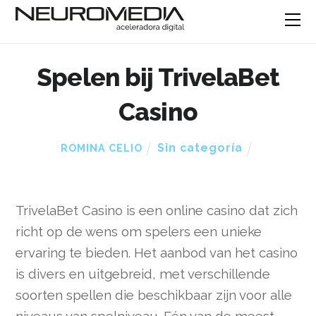
Spelen bij TrivelaBet
Casino
Sin categoría
ROMINA CELIO
TrivelaBet Casino is een online casino dat zich
richt op de wens om spelers een unieke
ervaring te bieden. Het aanbod van het casino
is divers en uitgebreid, met verschillende
soorten spellen die beschikbaar zijn voor alle