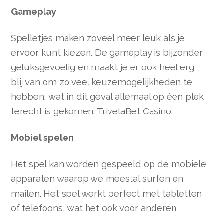
Gameplay
Spelletjes maken zoveel meer leuk als je
ervoor kunt kiezen. De gameplay is bijzonder
geluksgevoelig en maakt je er ook heel erg
blij van om zo veel keuzemogelijkheden te
hebben, wat in dit geval allemaal op één plek
terecht is gekomen: TrivelaBet Casino.
Mobiel spelen
Het spel kan worden gespeeld op de mobiele
apparaten waarop we meestal surfen en
mailen. Het spel werkt perfect met tabletten
of telefoons, wat het ook voor anderen