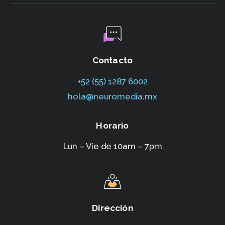
Contacto
+52 (55) 1287 6002‬
hola@neuromedia.mx
Horario
Lun – Vie de 10am – 7pm
Dirección