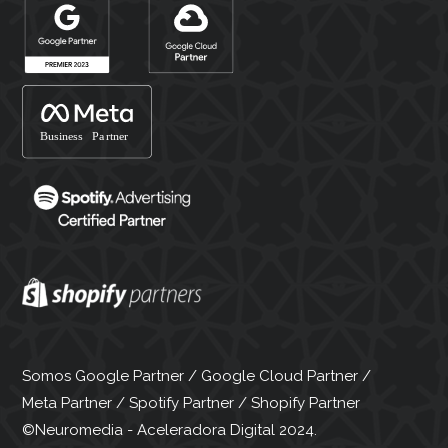
Somos Google Partner / Google Cloud Partner /
Meta Partner / Spotify Partner / Shopify Partner
©Neuromedia - Aceleradora Digital 2024.