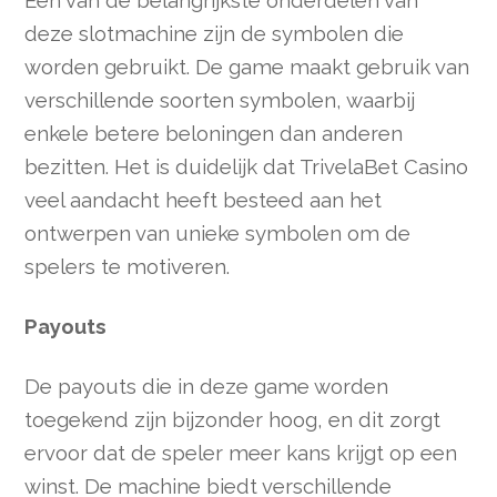
deze slotmachine zijn de symbolen die
worden gebruikt. De game maakt gebruik van
verschillende soorten symbolen, waarbij
enkele betere beloningen dan anderen
bezitten. Het is duidelijk dat TrivelaBet Casino
veel aandacht heeft besteed aan het
ontwerpen van unieke symbolen om de
spelers te motiveren.
Payouts
De payouts die in deze game worden
toegekend zijn bijzonder hoog, en dit zorgt
ervoor dat de speler meer kans krijgt op een
winst. De machine biedt verschillende