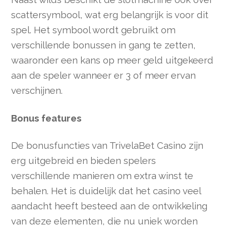
scattersymbool, wat erg belangrijk is voor dit
spel. Het symbool wordt gebruikt om
verschillende bonussen in gang te zetten,
waaronder een kans op meer geld uitgekeerd
aan de speler wanneer er 3 of meer ervan
verschijnen.
Bonus features
De bonusfuncties van TrivelaBet Casino zijn
erg uitgebreid en bieden spelers
verschillende manieren om extra winst te
behalen. Het is duidelijk dat het casino veel
aandacht heeft besteed aan de ontwikkeling
van deze elementen, die nu uniek worden