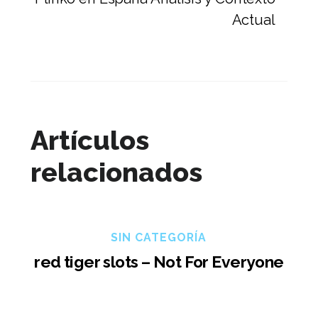
Actual
Artículos
relacionados
SIN CATEGORÍA
red tiger slots – Not For Everyone