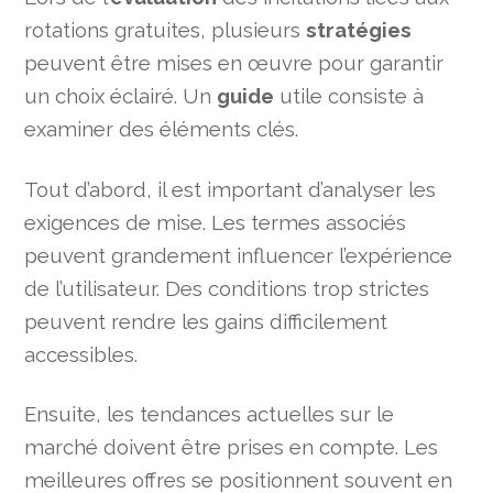
rotations gratuites, plusieurs
stratégies
peuvent être mises en œuvre pour garantir
un choix éclairé. Un
guide
utile consiste à
examiner des éléments clés.
Tout d’abord, il est important d’analyser les
exigences de mise. Les termes associés
peuvent grandement influencer l’expérience
de l’utilisateur. Des conditions trop strictes
peuvent rendre les gains difficilement
accessibles.
Ensuite, les tendances actuelles sur le
marché doivent être prises en compte. Les
meilleures offres se positionnent souvent en