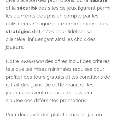
et la
sécurité
des sites de jeux figurent parmi
les éléments clés pris en compte par les
utilisateurs. Chaque plateforme propose des
stratégies
distinctes pour fidéliser sa
clientèle, influençant ainsi les choix des
joueurs.
Notre
évaluation
des offres inclut des critères
tels que les mises minimales requises pour
profiter des tours gratuits et les conditions de
retrait des gains. De cette manière, les
joueurs peuvent mieux juger la valeur
ajoutée des différentes promotions.
Pour découvrir des plateformes de jeu en