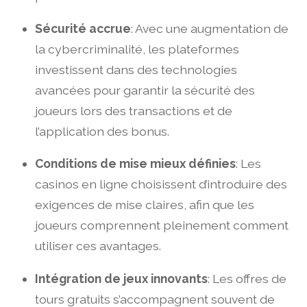
Sécurité accrue
: Avec une augmentation de
la cybercriminalité, les plateformes
investissent dans des technologies
avancées pour garantir la sécurité des
joueurs lors des transactions et de
l’application des bonus.
Conditions de mise mieux définies
: Les
casinos en ligne choisissent d’introduire des
exigences de mise claires, afin que les
joueurs comprennent pleinement comment
utiliser ces avantages.
Intégration de jeux innovants
: Les offres de
tours gratuits s’accompagnent souvent de