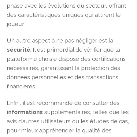
phase avec les évolutions du secteur, offrant
des caractéristiques uniques qui attirent le
joueur.
Un autre aspect à ne pas négliger est la
sécurité
. Il est primordial de vérifier que la
plateforme choisie dispose des certifications
nécessaires, garantissant la protection des
données personnelles et des transactions
financières.
Enfin, il est recommandé de consulter des
informations
supplémentaires, telles que les
avis d’autres utilisateurs ou les études de cas,
pour mieux appréhender la qualité des