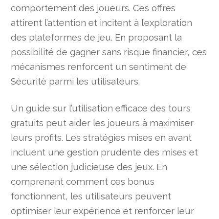
comportement des joueurs. Ces offres
attirent l’attention et incitent à l’exploration
des plateformes de jeu. En proposant la
possibilité de gagner sans risque financier, ces
mécanismes renforcent un sentiment de
Sécurité
parmi les utilisateurs.
Un
guide
sur l’utilisation efficace des tours
gratuits peut aider les joueurs à maximiser
leurs profits. Les
stratégies
mises en avant
incluent une gestion prudente des mises et
une sélection judicieuse des jeux. En
comprenant comment ces bonus
fonctionnent, les utilisateurs peuvent
optimiser leur expérience et renforcer leur