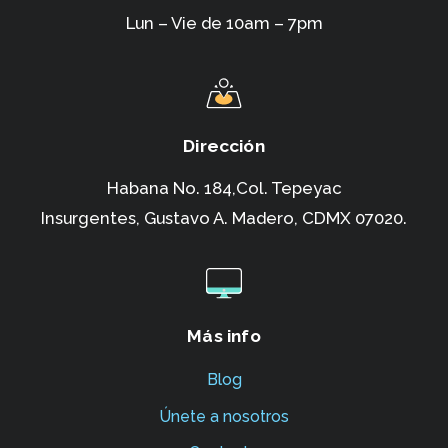
Lun – Vie de 10am – 7pm
Dirección
Habana No. 184,Col. Tepeyac
Insurgentes,
Gustavo A. Madero, CDMX 07020.
Más info
Blog
Únete a nosotros