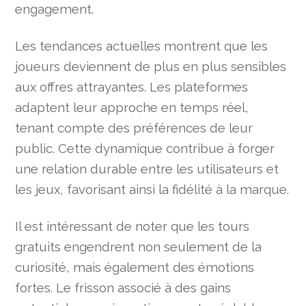
engagement.
Les tendances actuelles montrent que les
joueurs deviennent de plus en plus sensibles
aux offres attrayantes. Les plateformes
adaptent leur approche en temps réel,
tenant compte des préférences de leur
public. Cette dynamique contribue à forger
une relation durable entre les utilisateurs et
les jeux, favorisant ainsi la fidélité à la marque.
Il est intéressant de noter que les tours
gratuits engendrent non seulement de la
curiosité, mais également des émotions
fortes. Le frisson associé à des gains