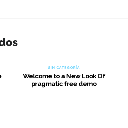
ados
SIN CATEGORÍA
e
Welcome to a New Look Of
pragmatic free demo