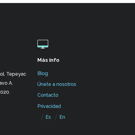
Más info
Blog
ol. Tepeyac
avo A.
Únete a nosotros
020.
Contacto
Privacidad
Es
En