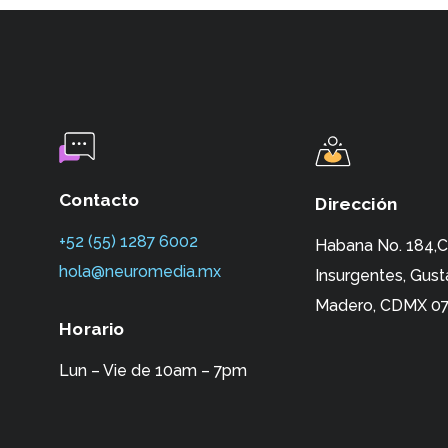
Contacto
Dirección
+52 (55) 1287 6002‬
Habana No. 184,C
hola@neuromedia.mx
Insurgentes,
Gust
Madero, CDMX 07
Horario
Lun – Vie de 10am – 7pm