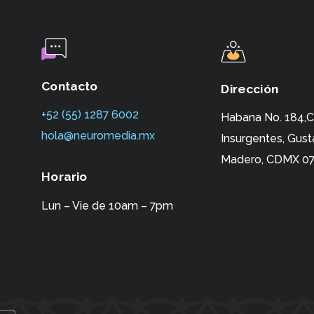
Contacto
Dirección
+52 (55) 1287 6002‬
Habana No. 184,C
hola@neuromedia.mx
Insurgentes,
Gust
Madero, CDMX 07
Horario
Lun – Vie de 10am – 7pm