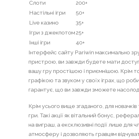
Слоти
200+
Настільні ігри
50+
Live казино
35+
Ігри з джекпотом
25+
Інші ігри
40+
Інтерфейс сайту Pariwin максимально зруч
пристрою, ви завжди будете мати доступ д
вашу гру простішою і приємнішою. Крім т
графікою та звуком у своїх іграх, що ро
гарантує, що ви завжди зможете насоло
Крім усього вище згаданого, для новачків 
гри. Такі акції як вітальний бонус, рефе
на виграш, а ексклюзивні події лише для 
атмосферу і дозволяють гравцям відчува