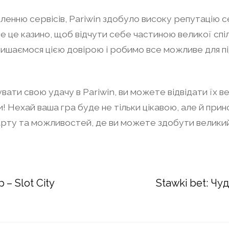
енню сервісів, Pariwin здобуло високу репутацію се
 це казино, щоб відчути себе частиною великої спі
Ми пишаємося цією довірою і робимо все можливе для 
увати свою удачу в Pariwin, ви можете відвідати їх
ри! Нехай ваша гра буде не тільки цікавою, але й прин
арту та можливостей, де ви можете здобути великий
– Slot City
Stawki bet: Чу