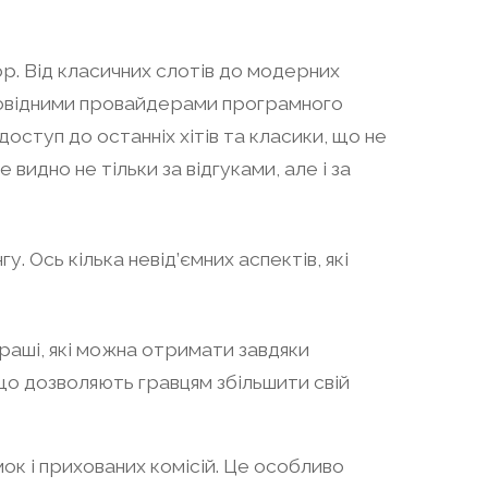
ор. Від класичних слотів до модерних
провідними провайдерами програмного
оступ до останніх хітів та класики, що не
 видно не тільки за відгуками, але і за
. Ось кілька невід’ємних аспектів, які
граші, які можна отримати завдяки
, що дозволяють гравцям збільшити свій
ок і прихованих комісій. Це особливо