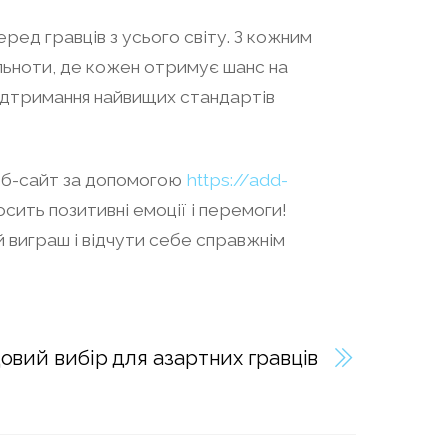
ред гравців з усього світу. З кожним
льноти, де кожен отримує шанс на
підтримання найвищих стандартів
 веб-сайт за допомогою
https://add-
осить позитивні емоції і перемоги!
 виграш і відчути себе справжнім
довий вибір для азартних гравців