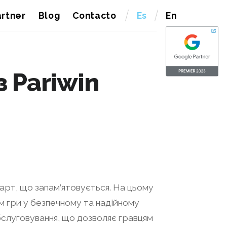
rtner
Blog
Contacto
Es
En
 Pariwin
азарт, що запам’ятовується. На цьому
м гри у безпечному та надійному
обслуговування, що дозволяє гравцям