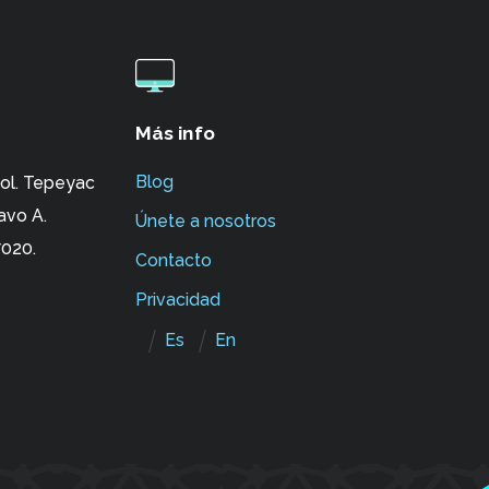
Más info
Blog
ol. Tepeyac
avo A.
Únete a nosotros
020.
Contacto
Privacidad
Es
En