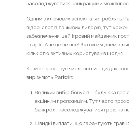
насолоджуватися найкращими можливостя
Одним з ключових аспектів, які роблять P
відео-слотів та живих дилерів, тут коже
забезпечення, цей ігровий майданчик пост
старіє. Але це не все! З кожним днем кільк
кількістю активних користувачів щодня.
Казино пропонує численні вигоди для своїх
вирізняють Pariwin:
Великий вибір бонусів – будь-яка гра 
акційним пропозиціям. Тут часто прохо
банкрол і насолоджуватися грою на по
Швидкі виплати, що гарантують гравця