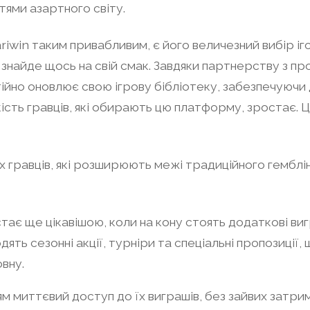
ми азартного світу.
ariwin таким привабливим, є його величезний вибір іг
н знайде щось на свій смак. Завдяки партнерству з 
ійно оновлює свою ігрову бібліотеку, забезпечуючи д
ість гравців, які обирають цю платформу, зростає. Це
 гравців, які розширюють межі традиційного гемблінгу
стає ще цікавішою, коли на кону стоять додаткові ви
дять сезонні акції, турніри та спеціальні пропозиції
вну.
м миттєвий доступ до їх виграшів, без зайвих затрим