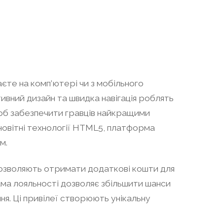
єте на комп’ютері чи з мобільного
ивний дизайн та швидка навігація роблять
 щоб забезпечити гравців найкращими
новітні технології HTML5, платформа
м.
кі дозволяють отримати додаткові кошти для
рама лояльності дозволяє збільшити шанси
ня. Ці привілеї створюють унікальну