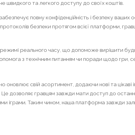
хоче швидкого та легкого доступу до своїх коштів.
 забезпечує повну конфіденційність і безпеку ваших 
ротоколів безпеки протягом всієї платформи, гравц
режимі реального часу, що допоможе вирішити будь-
опомога з технічним питанням чи поради щодо гри, с
но оновлює свій асортимент, додаючи нові та цікаві і
 Це дозволяє гравцям завжди мати доступ до останніх
 іграми. Таким чином, наша платформа завжди залиш