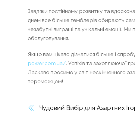
Завдяки постійному розвитку та вдосконал
днем все більше гемблерів обирають саме
незабутні виграші та унікальні емоції. 
обслуговування.
Якщо вам цікаво дізнатися більше і спроб
power.com.ua/
. Успіхів та захоплюючої г
Ласкаво просимо у світ нескінченного аз
переможцем!
Чудовий Вибір для Азартних Ігор 