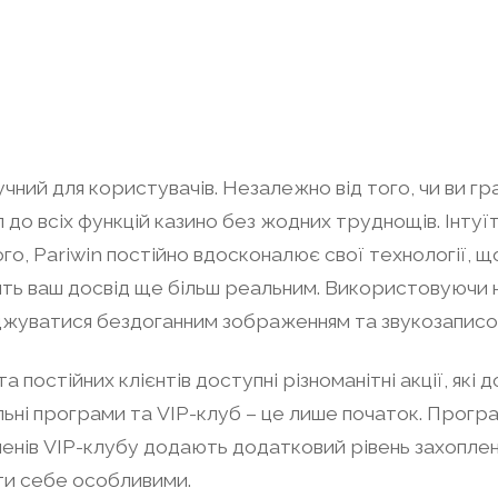
ний для користувачів. Незалежно від того, чи ви гра
о всіх функцій казино без жодних труднощів. Інтуїт
ого, Pariwin постійно вдосконалює свої технології,
бить ваш досвід ще більш реальним. Використовуючи 
джуватися бездоганним зображенням та звукозаписо
та постійних клієнтів доступні різноманітні акції, я
ральні програми та VIP-клуб – це лише початок. Прог
членів VIP-клубу додають додатковий рівень захоплен
ти себе особливими.