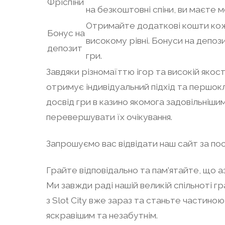
Фріспіни
на безкоштовні спіни, ви маєте 
Отримайте додаткові кошти кожн
Бонус на
високому рівні. Бонуси на депо
депозит
гри.
Завдяки різномаїттю ігор та високій якост
отримує індивідуальний підхід та першок
досвід гри в казино якомога задовільніши
перевершувати їх очікування.
Запрошуємо вас відвідати наш сайт за по
Грайте відповідально та пам’ятайте, що аз
Ми завжди раді нашій великій спільноті г
з Slot City вже зараз та станьте частино
яскравішим та незабутнім.