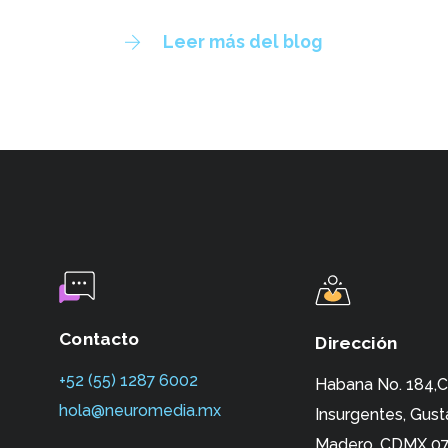
Leer más del blog
Contacto
Dirección
+52 (55) 1287 6002‬
Habana No. 184,C
hola@neuromedia.mx
Insurgentes,
Gust
Madero, CDMX 07