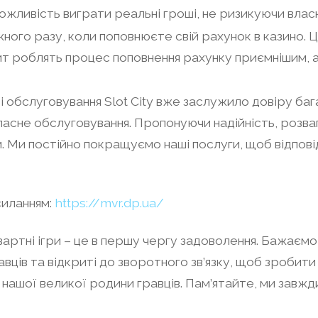
можливість виграти реальні гроші, не ризикуючи вла
ого разу, коли поповнюєте свій рахунок в казино. 
зит роблять процес поповнення рахунку приємнішим,
і обслуговування Slot City вже заслужило довіру бага
ласне обслуговування. Пропонуючи надійність, розва
м. Ми постійно покращуємо наші послуги, щоб відпові
силанням:
https://mvr.dp.ua/
артні ігри – це в першу чергу задоволення. Бажаємо ус
равців та відкриті до зворотного зв’язку, щоб зроби
ю нашої великої родини гравців. Пам’ятайте, ми завж