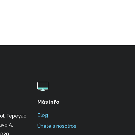
Más info
Blog
ol. Tepeyac
avo A.
Únete a nosotros
020.