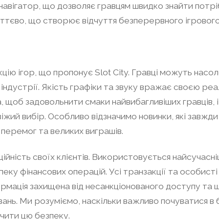
навігатор, що дозволяє гравцям швидко знайти потріб
иттєво, що створює відчуття безперервного ігровог
ію ігор, що пропонує Slot City. Гравці можуть насо
в індустрії. Якість графіки та звуку вражає своєю р
, щоб задовольнити смаки найвибагливіших гравців, 
віжий вибір. Особливо відзначимо новинки, які завжди
перемог та великих виграшів.
ійність своїх клієнтів. Використовується найсучасні
пеку фінансових операцій. Усі транзакції та особист
ормація захищена від несанкціонованого доступу та 
ь. Ми розуміємо, наскільки важливо почуватися в без
чити цю безпеку.