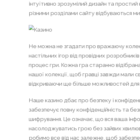
інтуїтивно зрозумілий дизайн та простий 
різними розділами сайту відбуваються м
Не можна не згадати про вражаючу колекц
настільних ігор від провідних розробникі
процес гри. Кожна гра старанно відібрана
нашої колекції, щоб гравці завжди мали с
відкриваючи ще більше можливостей для 
Наше казино дбає про безпеку і конфіденц
забезпечує повну конфіденційність та без
шифрування. Це означає, що вся ваша інф
насолоджуватись грою без зайвих хвилюван
робимо все від нас залежне, щоб забезпе