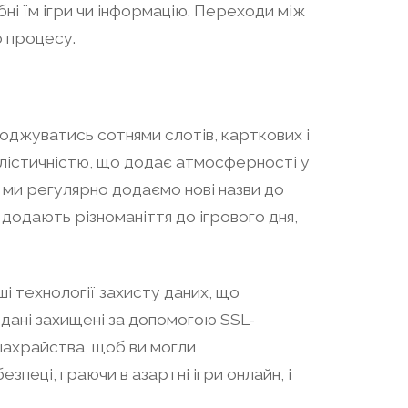
ні їм ігри чи інформацію. Переходи між
о процесу.
лоджуватись сотнями слотів, карткових і
еалістичністю, що додає атмосферності у
і ми регулярно додаємо нові назви до
 додають різноманіття до ігрового дня,
ші технології захисту даних, що
і дані захищені за допомогою SSL-
шахрайства, щоб ви могли
пеці, граючи в азартні ігри онлайн, і