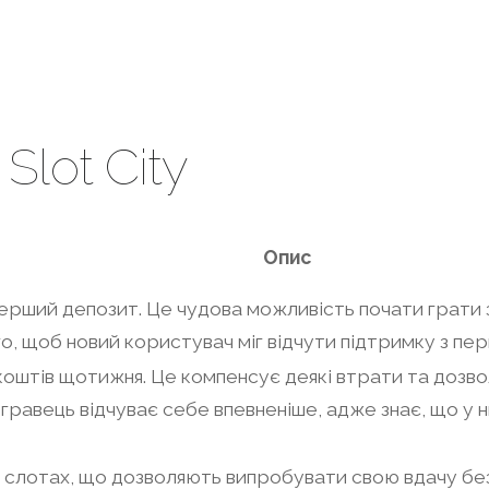
Slot City
Опис
ерший депозит. Це чудова можливість почати грати 
о, щоб новий користувач міг відчути підтримку з перш
коштів щотижня. Це компенсує деякі втрати та дозв
гравець відчуває себе впевненіше, адже знає, що у 
х слотах, що дозволяють випробувати свою вдачу бе