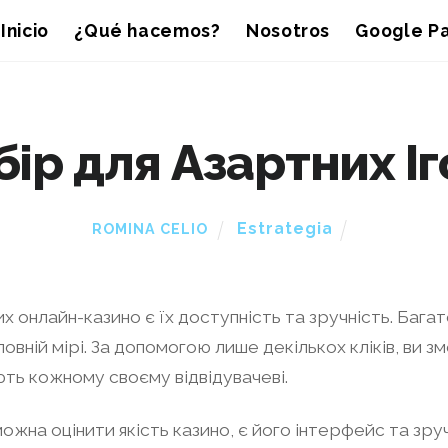
Inicio
¿Qué hacemos?
Nosotros
Google Pa
р для Азартних Іго
Estrategia
ROMINA CELIO
 онлайн-казино є їх доступність та зручність. Багат
 повній мірі. За допомогою лише декількох кліків, ви 
ють кожному своєму відвідувачеві.
ожна оцінити якість казино, є його інтерфейс та зру