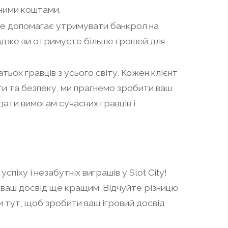
сними коштами.
Це допомагає утримувати банкрол на
 адже ви отримуєте більше грошей для
тьох гравців з усього світу. Кожен клієнт
ги та безпеку, ми прагнемо зробити ваш
дати вимогам сучасних гравців і
піху і незабутніх виграшів у Slot City!
ти ваш досвід ще кращим. Відчуйте різницю
ди тут, щоб зробити ваш ігровий досвід