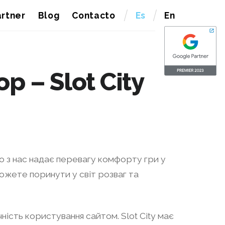
rtner
Blog
Contacto
Es
En
р – Slot City
о з нас надає перевагу комфорту гри у
зможете поринути у світ розваг та
чність користування сайтом. Slot City має