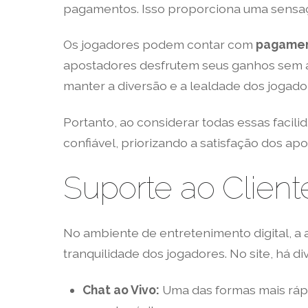
pagamentos. Isso proporciona uma sensaçã
Os jogadores podem contar com
pagamen
apostadores desfrutem seus ganhos sem at
manter a diversão e a lealdade dos jogado
Portanto, ao considerar todas essas facili
confiável, priorizando a satisfação dos a
Suporte ao Clien
No ambiente de entretenimento digital, a 
tranquilidade dos jogadores. No site, há 
Chat ao Vivo:
Uma das formas mais rápi