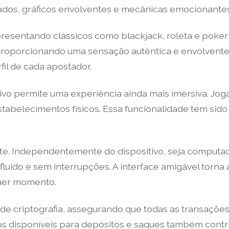
dos, gráficos envolventes e mecânicas emocionantes
apresentando clássicos como blackjack, roleta e poker
proporcionando uma sensação autêntica e envolvente. 
il de cada apostador.
ivo permite uma experiência ainda mais imersiva. Joga
abelecimentos físicos. Essa funcionalidade tem sido
e. Independentemente do dispositivo, seja computador
uido e sem interrupções. A interface amigável torna a
quer momento.
 de criptografia, assegurando que todas as transaçõe
s disponíveis para depósitos e saques também contri