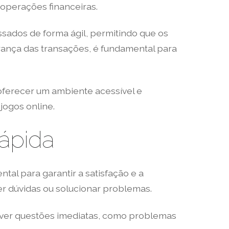
operações financeiras.
essados de forma ágil, permitindo que os
rança das transações, é fundamental para
 oferecer um ambiente acessível e
jogos online.
Rápida
al para garantir a satisfação e a
er dúvidas ou solucionar problemas.
olver questões imediatas, como problemas