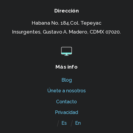
Dirección
Habana No. 184,Col. Tepeyac
Insurgentes,
Gustavo A. Madero, CDMX 07020.
Más info
Blog
Únete a nosotros
Contacto
Privacidad
Es
En