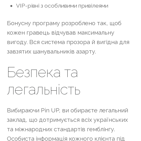
VIP-рівні з особливими привілеями
Бонусну програму розроблено так, щоб
кожен гравець відчував максимальну
вигоду. Вся система прозора й вигідна для
завзятих шанувальників азарту.
Безпека та
легальність
Вибираючи Pin UP, ви обираєте легальний
заклад, що дотримується всіх українських
та міжнародних стандартів гемблінгу.
Особиста інформація кожного клієнта під