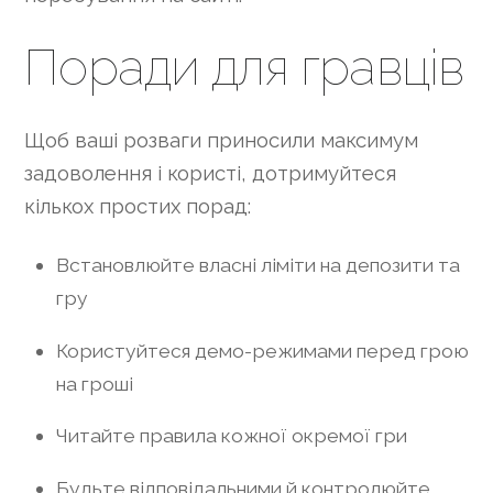
Поради для гравців
Щоб ваші розваги приносили максимум
задоволення і користі, дотримуйтеся
кількох простих порад:
Встановлюйте власні ліміти на депозити та
гру
Користуйтеся демо-режимами перед грою
на гроші
Читайте правила кожної окремої гри
Будьте відповідальними й контролюйте