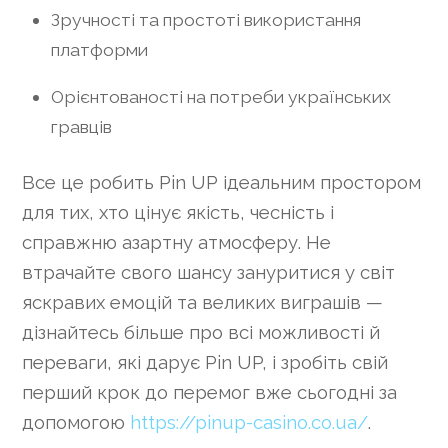
Зручності та простоті використання
платформи
Орієнтованості на потреби українських
гравців
Все це робить Pin UP ідеальним простором
для тих, хто цінує якість, чесність і
справжню азартну атмосферу. Не
втрачайте свого шансу зануритися у світ
яскравих емоцій та великих виграшів —
дізнайтесь більше про всі можливості й
переваги, які дарує Pin UP, і зробіть свій
перший крок до перемог вже сьогодні за
допомогою
https://pinup-casino.co.ua/
.