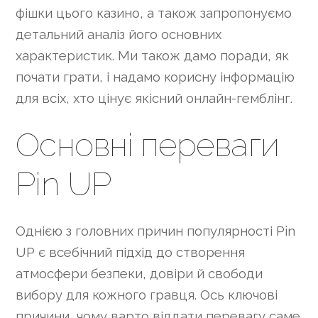
фішки цього казино, а також запропонуємо
детальний аналіз його основних
характеристик. Ми також дамо поради, як
почати грати, і надамо корисну інформацію
для всіх, хто цінує якісний онлайн-гемблінг.
Основні переваги
Pin UP
Однією з головних причин популярності Pin
UP є всебічний підхід до створення
атмосфери безпеки, довіри й свободи
вибору для кожного гравця. Ось ключові
причини, чому варто віддати перевагу саме