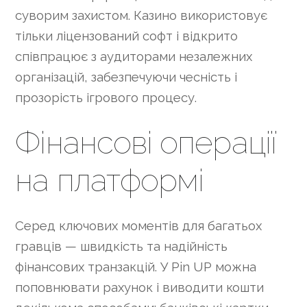
суворим захистом. Казино використовує
тільки ліцензований софт і відкрито
співпрацює з аудиторами незалежних
організацій, забезпечуючи чесність і
прозорість ігрового процесу.
Фінансові операції
на платформі
Серед ключових моментів для багатьох
гравців — швидкість та надійність
фінансових транзакцій. У Pin UP можна
поповнювати рахунок і виводити кошти