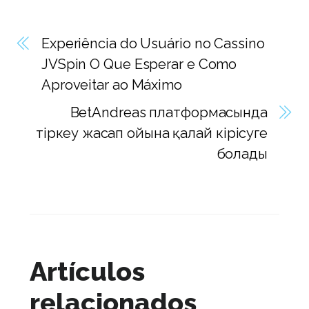
Experiência do Usuário no Cassino
JVSpin O Que Esperar e Como
Aproveitar ao Máximo
BetAndreas платформасында
тіркеу жасап ойынға қалай кірісуге
болады
Artículos
relacionados