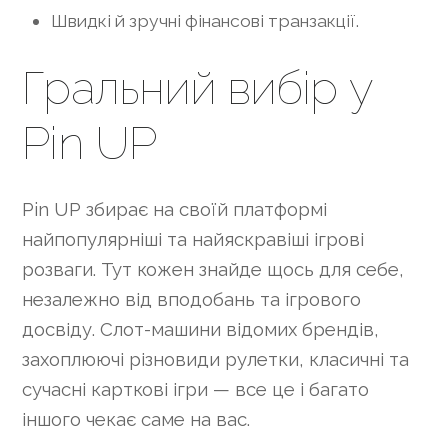
Швидкі й зручні фінансові транзакції.
Гральний вибір у
Pin UP
Pin UP збирає на своїй платформі
найпопулярніші та найяскравіші ігрові
розваги. Тут кожен знайде щось для себе,
незалежно від вподобань та ігрового
досвіду. Слот-машини відомих брендів,
захоплюючі різновиди рулетки, класичні та
сучасні карткові ігри — все це і багато
іншого чекає саме на вас.