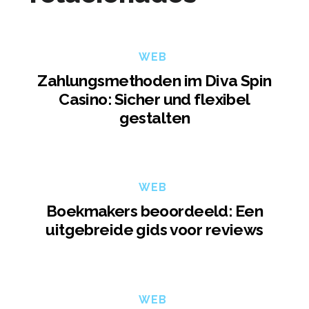
WEB
Zahlungsmethoden im Diva Spin
Casino: Sicher und flexibel
gestalten
WEB
Boekmakers beoordeeld: Een
uitgebreide gids voor reviews
WEB