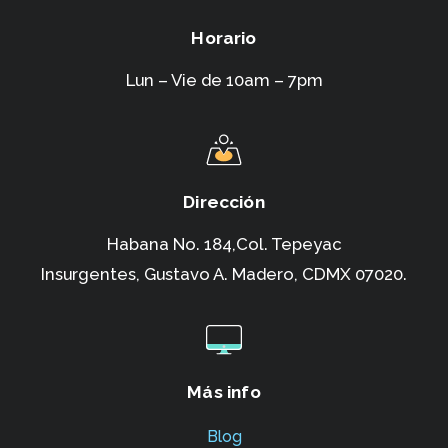
Horario
Lun – Vie de 10am – 7pm
Dirección
Habana No. 184,Col. Tepeyac
Insurgentes,
Gustavo A. Madero, CDMX 07020.
Más info
Blog