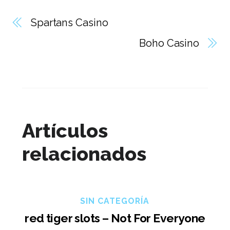
Spartans Casino
Boho Casino
Artículos
relacionados
SIN CATEGORÍA
red tiger slots – Not For Everyone