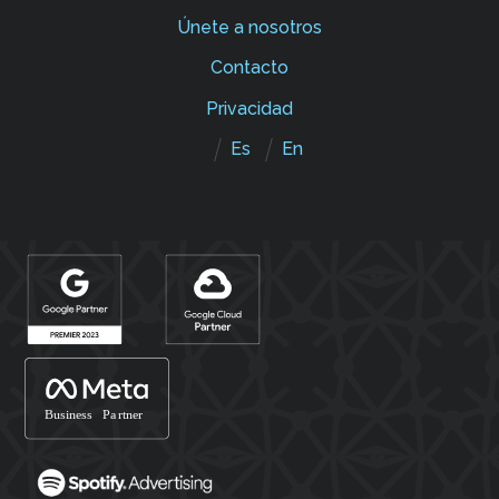
Únete a nosotros
Contacto
Privacidad
Es
En