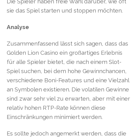
Die Spieler haben freie Wahl darüber, wie oft
sie das Spiel starten und stoppen möchten.
Analyse
Zusammenfassend lässt sich sagen, dass das
Golden Lion Casino ein großartiges Erlebnis
für alle Spieler bietet, die nach einem Slot-
Spiel suchen, bei dem hohe Gewinnchancen,
verschiedene Boni-Features und eine Vielzahl
an Symbolen existieren. Die volatilen Gewinne
sind zwar sehr viel zu erwarten, aber mit einer
relativ hohen RTP-Rate können diese
Einschränkungen minimiert werden.
Es sollte jedoch angemerkt werden, dass die