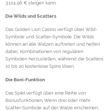
3.124,96 € steigen kann.
Die Wilds und Scatters
Das Golden Lion Casino verfügt über Wild-
Symbole und Scatter-Symbole. Die Wilds
können an alle Walzen auftreten und helfen
dabei, Kombinationen von regulären
Symbolen herzustellen, während die Scatters
10 bis 20 kostenlose Spins lösen.
Die Boni-Funktion
Das Spiel verfügt über eine Reihe von
Bonusfunktionen. Wenn drei oder mehr
Scatter-Symbole auf der Walze erscheinen,