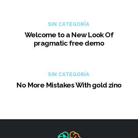
SIN CATEGORÍA
Welcome to a New Look Of
pragmatic free demo
SIN CATEGORÍA
No More Mistakes With gold zino