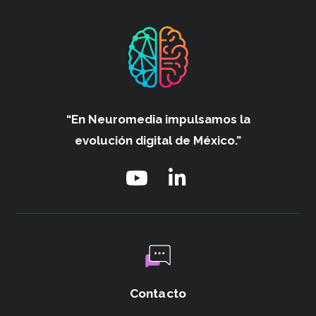
“En Neuromedia impulsamos
la
evolución digital de México.”
Contacto