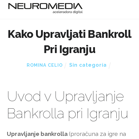
Kako Upravljati Bankroll
Pri Igranju
Sin categoría
ROMINA CELIO
Uvod v Upravljanje
Bankrolla pri Igranju
Upravljanje bankrolla
(proračuna za igre na