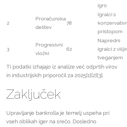
igro
Igralci s
Proračunska
2
78
konzervativ
delitev
pristopom
Napredni
Progresivni
3
62
igralci z višj
vložki
tveganjem
Ti podatki izhajajo iz analize več odprtih virov
in industrijskih priporočil za 2025[1][2][3].
Zaključek
Upravljanje bankrolla je temelj uspeha pri
vseh oblikah iger na srečo. Dosledno