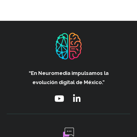
“En Neuromedia impulsamos
la
evolución digital de México.”