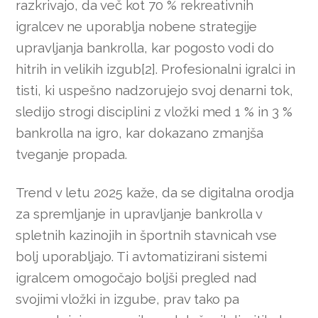
razkrivajo, da več kot 70 % rekreativnih
igralcev ne uporablja nobene strategije
upravljanja bankrolla, kar pogosto vodi do
hitrih in velikih izgub[2]. Profesionalni igralci in
tisti, ki uspešno nadzorujejo svoj denarni tok,
sledijo strogi disciplini z vložki med 1 % in 3 %
bankrolla na igro, kar dokazano zmanjša
tveganje propada.
Trend v letu 2025 kaže, da se digitalna orodja
za spremljanje in upravljanje bankrolla v
spletnih kazinojih in športnih stavnicah vse
bolj uporabljajo. Ti avtomatizirani sistemi
igralcem omogočajo boljši pregled nad
svojimi vložki in izgube, prav tako pa