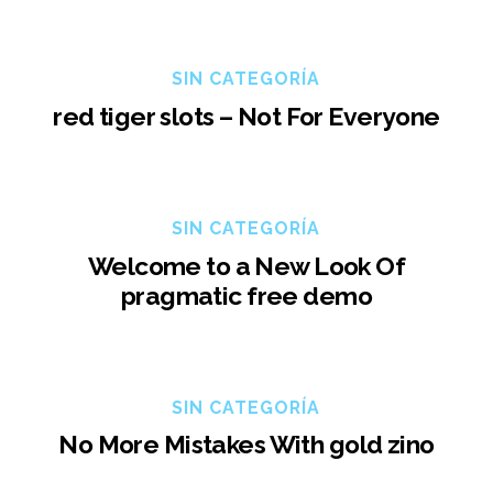
SIN CATEGORÍA
red tiger slots – Not For Everyone
SIN CATEGORÍA
Welcome to a New Look Of
pragmatic free demo
SIN CATEGORÍA
No More Mistakes With gold zino