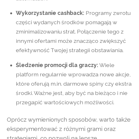
Wykorzystanie cashback:
Programy zwrotu
części wydanych środków pomagają w
zminimalizowaniu strat. Połączenie tego z
innymi ofertami może znacząco zwiększyć
efektywność Twojej strategii obstawiania.
Śledzenie promocji dla graczy:
Wiele
platform regularnie wprowadza nowe akcje,
które oferują m.in. darmowe spiny czy ekstra
środki. Ważne jest, aby być na bieżąco i nie
przegapić wartościowych możliwości.
Oprócz wymienionych sposobów, warto także
eksperymentować z różnymi grami oraz
strategiami, co pozwoli na lepsze