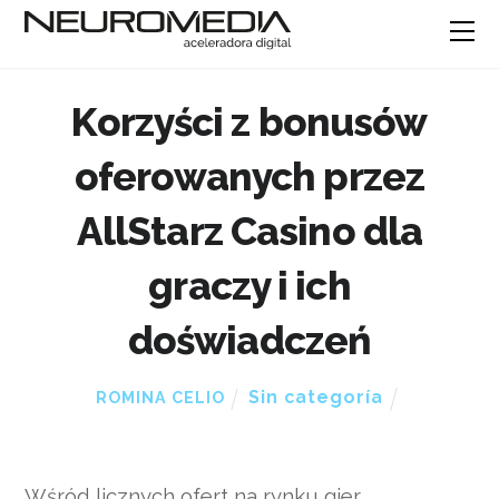
Korzyści z bonusów
oferowanych przez
AllStarz Casino dla
graczy i ich
doświadczeń
Sin categoría
ROMINA CELIO
Wśród licznych ofert na rynku gier