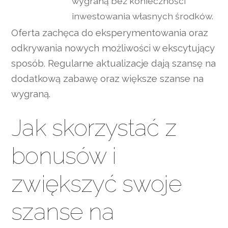
wygraną bez konieczności
inwestowania własnych środków.
Oferta zachęca do eksperymentowania oraz
odkrywania nowych możliwości w ekscytujący
sposób. Regularne aktualizacje dają szansę na
dodatkową zabawę oraz większe szanse na
wygraną.
Jak skorzystać z
bonusów i
zwiększyć swoje
szanse na