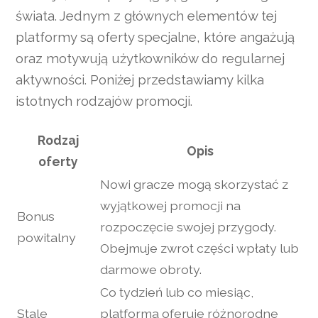
świata. Jednym z głównych elementów tej
platformy są oferty specjalne, które angażują
oraz motywują użytkowników do regularnej
aktywności. Poniżej przedstawiamy kilka
istotnych rodzajów promocji.
Rodzaj
Opis
oferty
Nowi gracze mogą skorzystać z
wyjątkowej promocji na
Bonus
rozpoczęcie swojej przygody.
powitalny
Obejmuje zwrot części wpłaty lub
darmowe obroty.
Co tydzień lub co miesiąc,
Stale
platforma oferuje różnorodne