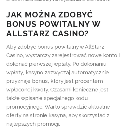
JAK MOŻNA ZDOBYĆ
BONUS POWITALNY W
ALLSTARZ CASINO?
Aby zdobyć bonus powitalny w AllStarz
Casino, wystarczy zarejestrować nowe konto i
dokonać pierwszej wpłaty. Po dokonaniu
wpłaty, kasyno zazwyczaj automatycznie
przyznaje bonus, który jest procentem
wpłaconej kwoty. Czasami konieczne jest
także wpisanie specjalnego kodu
promocyjnego. Warto sprawdzić aktualne
oferty na stronie kasyna, aby skorzystać z
najlepszych promocji.