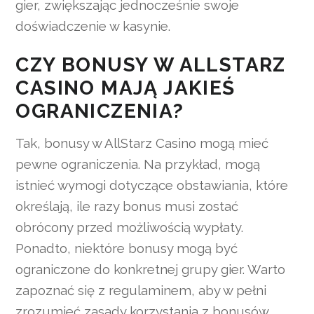
gier, zwiększając jednocześnie swoje
doświadczenie w kasynie.
CZY BONUSY W ALLSTARZ
CASINO MAJĄ JAKIEŚ
OGRANICZENIA?
Tak, bonusy w AllStarz Casino mogą mieć
pewne ograniczenia. Na przykład, mogą
istnieć wymogi dotyczące obstawiania, które
określają, ile razy bonus musi zostać
obrócony przed możliwością wypłaty.
Ponadto, niektóre bonusy mogą być
ograniczone do konkretnej grupy gier. Warto
zapoznać się z regulaminem, aby w pełni
zrozumieć zasady korzystania z bonusów.