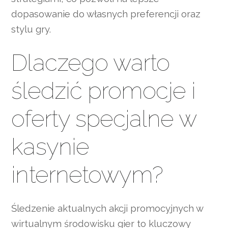
dopasowanie do własnych preferencji oraz
stylu gry.
Dlaczego warto
śledzić promocje i
oferty specjalne w
kasynie
internetowym?
Śledzenie aktualnych akcji promocyjnych w
wirtualnym środowisku gier to kluczowy