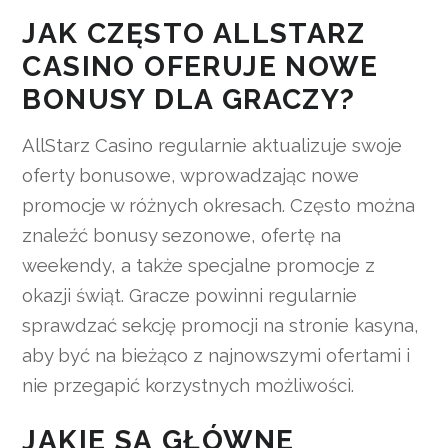
JAK CZĘSTO ALLSTARZ
CASINO OFERUJE NOWE
BONUSY DLA GRACZY?
AllStarz Casino regularnie aktualizuje swoje
oferty bonusowe, wprowadzając nowe
promocje w różnych okresach. Często można
znaleźć bonusy sezonowe, ofertę na
weekendy, a także specjalne promocje z
okazji świąt. Gracze powinni regularnie
sprawdzać sekcję promocji na stronie kasyna,
aby być na bieżąco z najnowszymi ofertami i
nie przegapić korzystnych możliwości.
JAKIE SĄ GŁÓWNE