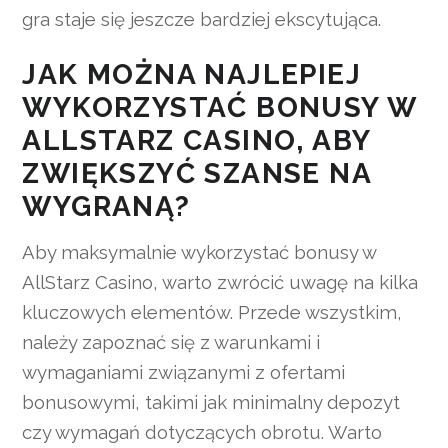
gra staje się jeszcze bardziej ekscytująca.
JAK MOŻNA NAJLEPIEJ
WYKORZYSTAĆ BONUSY W
ALLSTARZ CASINO, ABY
ZWIĘKSZYĆ SZANSE NA
WYGRANĄ?
Aby maksymalnie wykorzystać bonusy w
AllStarz Casino, warto zwrócić uwagę na kilka
kluczowych elementów. Przede wszystkim,
należy zapoznać się z warunkami i
wymaganiami związanymi z ofertami
bonusowymi, takimi jak minimalny depozyt
czy wymagań dotyczących obrotu. Warto