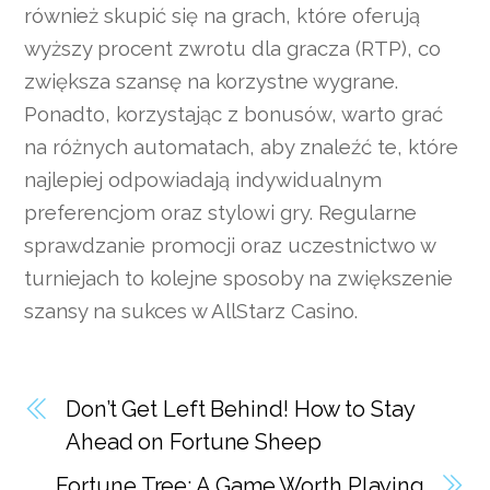
również skupić się na grach, które oferują
wyższy procent zwrotu dla gracza (RTP), co
zwiększa szansę na korzystne wygrane.
Ponadto, korzystając z bonusów, warto grać
na różnych automatach, aby znaleźć te, które
najlepiej odpowiadają indywidualnym
preferencjom oraz stylowi gry. Regularne
sprawdzanie promocji oraz uczestnictwo w
turniejach to kolejne sposoby na zwiększenie
szansy na sukces w AllStarz Casino.
Don’t Get Left Behind! How to Stay
Ahead on Fortune Sheep
Fortune Tree: A Game Worth Playing