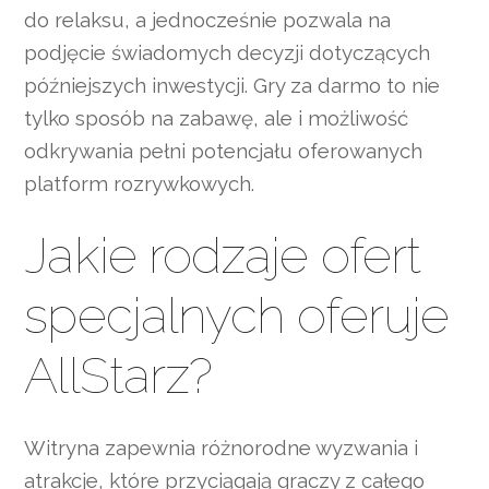
do relaksu, a jednocześnie pozwala na
podjęcie świadomych decyzji dotyczących
późniejszych inwestycji. Gry za darmo to nie
tylko sposób na zabawę, ale i możliwość
odkrywania pełni potencjału oferowanych
platform rozrywkowych.
Jakie rodzaje ofert
specjalnych oferuje
AllStarz?
Witryna zapewnia różnorodne wyzwania i
atrakcje, które przyciągają graczy z całego