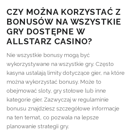
CZY MOŻNA KORZYSTAĆ Z
BONUSÓW NA WSZYSTKIE
GRY DOSTĘPNE W
ALLSTARZ CASINO?
Nie wszystkie bonusy mogą być
wykorzystywane na wszystkie gry. Często
kasyna ustalają limity dotyczące gier, na które
można wykorzystać bonusy. Może to
obejmować sloty, gry stołowe lub inne
kategorie gier. Zazwyczaj w regulaminie
bonusu znajdziesz szczegółowe informacje
na ten temat, co pozwala na lepsze
planowanie strategii gry.