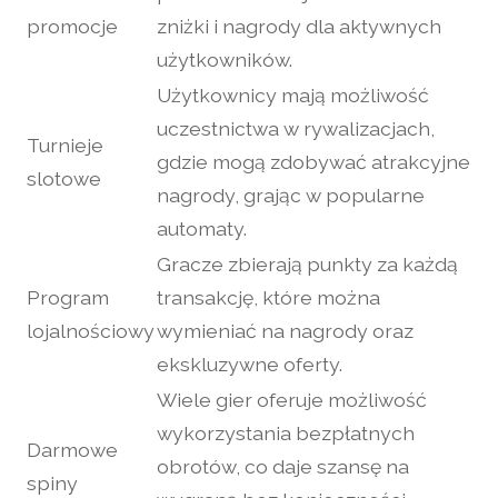
promocje
zniżki i nagrody dla aktywnych
użytkowników.
Użytkownicy mają możliwość
uczestnictwa w rywalizacjach,
Turnieje
gdzie mogą zdobywać atrakcyjne
slotowe
nagrody, grając w popularne
automaty.
Gracze zbierają punkty za każdą
Program
transakcję, które można
lojalnościowy
wymieniać na nagrody oraz
ekskluzywne oferty.
Wiele gier oferuje możliwość
wykorzystania bezpłatnych
Darmowe
obrotów, co daje szansę na
spiny