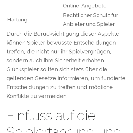
Online-Angebote
Rechtlicher Schutz für
Haftung
Anbieter und Spieler
Durch die Berücksichtigung dieser Aspekte
können Spieler bewusste Entscheidungen
treffen, die nicht nur ihr Spielvergnügen,
sondern auch ihre Sicherheit erhöhen.
Glückspieler sollten sich stets über die
geltenden Gesetze informieren, um fundierte
Entscheidungen zu treffen und mögliche
Konflikte zu vermeiden.
Einfluss auf die
Spielerfahrung und