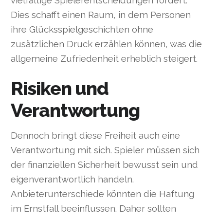
vielfältige Spielerentscheidungen fördert.
Dies schafft einen Raum, in dem Personen
ihre Glücksspielgeschichten ohne
zusätzlichen Druck erzählen können, was die
allgemeine Zufriedenheit erheblich steigert.
Risiken und
Verantwortung
Dennoch bringt diese Freiheit auch eine
Verantwortung mit sich. Spieler müssen sich
der finanziellen Sicherheit bewusst sein und
eigenverantwortlich handeln.
Anbieterunterschiede könnten die Haftung
im Ernstfall beeinflussen. Daher sollten