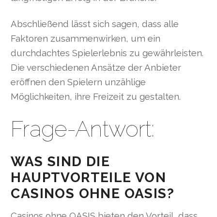
Abschließend lässt sich sagen, dass alle
Faktoren zusammenwirken, um ein
durchdachtes Spielerlebnis zu gewährleisten.
Die verschiedenen Ansätze der Anbieter
eröffnen den Spielern unzählige
Möglichkeiten, ihre Freizeit zu gestalten.
Frage-Antwort:
WAS SIND DIE
HAUPTVORTEILE VON
CASINOS OHNE OASIS?
Casinos ohne OASIS bieten den Vorteil, dass