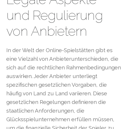
und Regulierung
von Anbietern
In der Welt der Online-Spielstätten gibt es
eine Vielzahl von Anbieterunterschieden, die
sich auf die rechtlichen Rahmenbedingungen
auswirken. Jeder Anbieter unterliegt
spezifischen gesetzlichen Vorgaben, die
häufig von Land zu Land variieren. Diese
gesetzlichen Regelungen definieren die
staatlichen Anforderungen, die
Glücksspielunternehmen erfüllen müssen,
um die finanzielle Sicherheit der Spieler zu