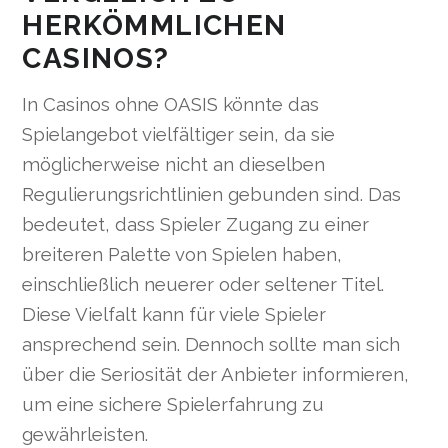
HERKÖMMLICHEN
CASINOS?
In Casinos ohne OASIS könnte das
Spielangebot vielfältiger sein, da sie
möglicherweise nicht an dieselben
Regulierungsrichtlinien gebunden sind. Das
bedeutet, dass Spieler Zugang zu einer
breiteren Palette von Spielen haben,
einschließlich neuerer oder seltener Titel.
Diese Vielfalt kann für viele Spieler
ansprechend sein. Dennoch sollte man sich
über die Seriosität der Anbieter informieren,
um eine sichere Spielerfahrung zu
gewährleisten.