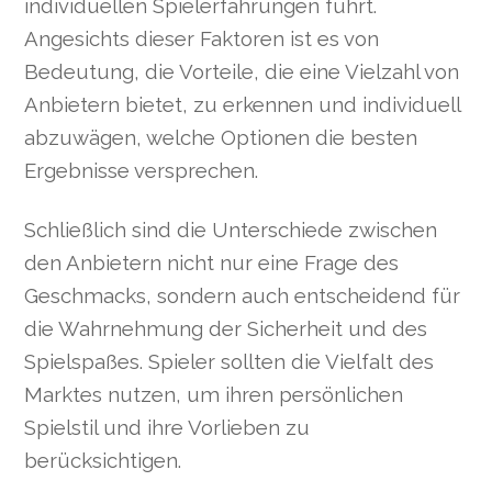
individuellen Spielerfahrungen führt.
Angesichts dieser Faktoren ist es von
Bedeutung, die Vorteile, die eine Vielzahl von
Anbietern bietet, zu erkennen und individuell
abzuwägen, welche Optionen die besten
Ergebnisse versprechen.
Schließlich sind die Unterschiede zwischen
den Anbietern nicht nur eine Frage des
Geschmacks, sondern auch entscheidend für
die Wahrnehmung der Sicherheit und des
Spielspaßes. Spieler sollten die Vielfalt des
Marktes nutzen, um ihren persönlichen
Spielstil und ihre Vorlieben zu
berücksichtigen.