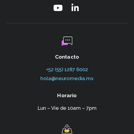
Contacto
+52 (55) 1287 6002‬
hola@neuromedia.mx
Horario
Lun – Vie de 10am – 7pm