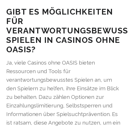
GIBT ES MÖGLICHKEITEN
FÜR
VERANTWORTUNGSBEWUSS
SPIELEN IN CASINOS OHNE
OASIS?
Ja, viele Casinos ohne OASIS bieten
Ressourcen und Tools für
verantwortungsbewusstes Spielen an, um
den Spielern zu helfen, ihre Einsätze im Blick
zu behalten. Dazu zählen Optionen zur
Einzahlungslimitierung, Selbstsperren und
Informationen über Spielsuchtprävention. Es
ist ratsam, diese Angebote zu nutzen, um ein