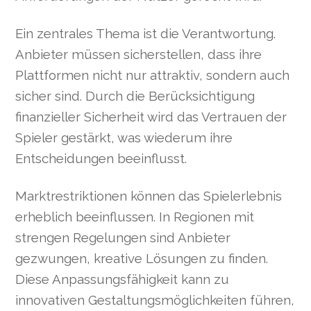
Ein zentrales Thema ist die Verantwortung.
Anbieter müssen sicherstellen, dass ihre
Plattformen nicht nur attraktiv, sondern auch
sicher sind. Durch die Berücksichtigung
finanzieller Sicherheit wird das Vertrauen der
Spieler gestärkt, was wiederum ihre
Entscheidungen beeinflusst.
Marktrestriktionen können das Spielerlebnis
erheblich beeinflussen. In Regionen mit
strengen Regelungen sind Anbieter
gezwungen, kreative Lösungen zu finden.
Diese Anpassungsfähigkeit kann zu
innovativen Gestaltungsmöglichkeiten führen,