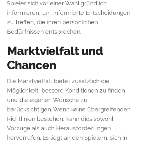
Spieler sich vor einer Wahl gründlich
informieren, um informierte Entscheidungen
zu treffen, die ihren persönlichen
Bedürfnissen entsprechen.
Marktvielfalt und
Chancen
Die Marktvielfalt bietet zusätzlich die
Möglichkeit, bessere Konditionen zu finden
und die eigenen Wünsche zu
berücksichtigen. Wenn keine übergreifenden
Richtlinien bestehen, kann dies sowohl
Vorzüge als auch Herausforderungen
hervorrufen. Es liegt an den Spielern, sich in