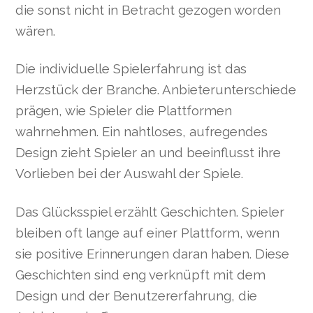
die sonst nicht in Betracht gezogen worden
wären.
Die individuelle Spielerfahrung ist das
Herzstück der Branche. Anbieterunterschiede
prägen, wie Spieler die Plattformen
wahrnehmen. Ein nahtloses, aufregendes
Design zieht Spieler an und beeinflusst ihre
Vorlieben bei der Auswahl der Spiele.
Das Glücksspiel erzählt Geschichten. Spieler
bleiben oft lange auf einer Plattform, wenn
sie positive Erinnerungen daran haben. Diese
Geschichten sind eng verknüpft mit dem
Design und der Benutzererfahrung, die