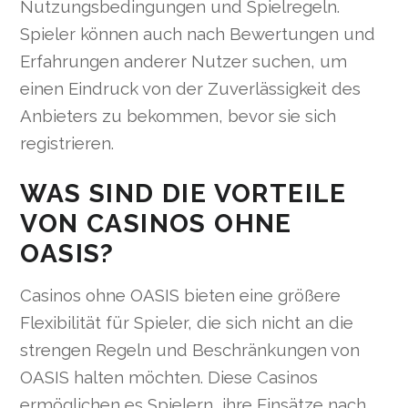
Nutzungsbedingungen und Spielregeln.
Spieler können auch nach Bewertungen und
Erfahrungen anderer Nutzer suchen, um
einen Eindruck von der Zuverlässigkeit des
Anbieters zu bekommen, bevor sie sich
registrieren.
WAS SIND DIE VORTEILE
VON CASINOS OHNE
OASIS?
Casinos ohne OASIS bieten eine größere
Flexibilität für Spieler, die sich nicht an die
strengen Regeln und Beschränkungen von
OASIS halten möchten. Diese Casinos
ermöglichen es Spielern, ihre Einsätze nach