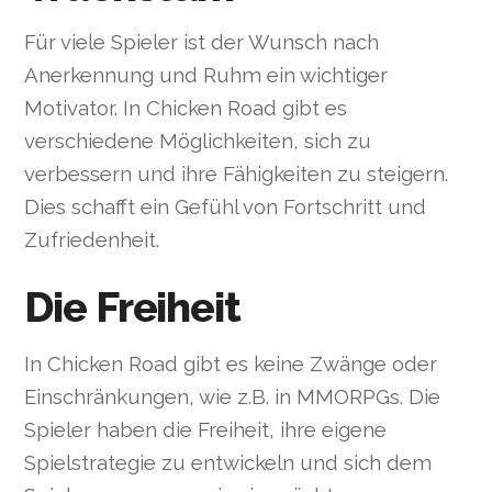
Für viele Spieler ist der Wunsch nach
Anerkennung und Ruhm ein wichtiger
Motivator. In Chicken Road gibt es
verschiedene Möglichkeiten, sich zu
verbessern und ihre Fähigkeiten zu steigern.
Dies schafft ein Gefühl von Fortschritt und
Zufriedenheit.
Die Freiheit
In Chicken Road gibt es keine Zwänge oder
Einschränkungen, wie z.B. in MMORPGs. Die
Spieler haben die Freiheit, ihre eigene
Spielstrategie zu entwickeln und sich dem