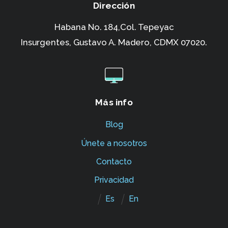
Dirección
Habana No. 184,Col. Tepeyac
Insurgentes,
Gustavo A. Madero, CDMX 07020.
Más info
Blog
Únete a nosotros
Contacto
Privacidad
Es
En