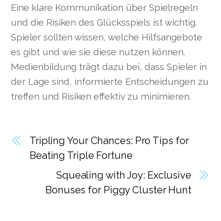
Eine klare Kommunikation über Spielregeln
und die Risiken des Glücksspiels ist wichtig.
Spieler sollten wissen, welche Hilfsangebote
es gibt und wie sie diese nutzen können.
Medienbildung trägt dazu bei, dass Spieler in
der Lage sind, informierte Entscheidungen zu
treffen und Risiken effektiv zu minimieren.
Tripling Your Chances: Pro Tips for
Beating Triple Fortune
Squealing with Joy: Exclusive
Bonuses for Piggy Cluster Hunt