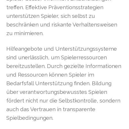
treffen. Effektive Präventionsstrategien
unterstützen Spieler, sich selbst zu
beschränken und riskante Verhaltensweisen
zu minimieren.
Hilfeangebote und Unterstützungssysteme
sind unerlässlich, um Spielerressourcen
bereitzustellen. Durch gezielte Informationen
und Ressourcen können Spieler im
Bedarfsfall Unterstützung finden. Bildung
über verantwortungsbewusstes Spielen
fördert nicht nur die Selbstkontrolle, sondern
auch das Vertrauen in transparente
Spielbedingungen.