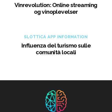
Vinrevolution: Online streaming
og vinoplevelser
SLOTTICA APP INFORMATION
Influenza del turismo sulle
comunità locali