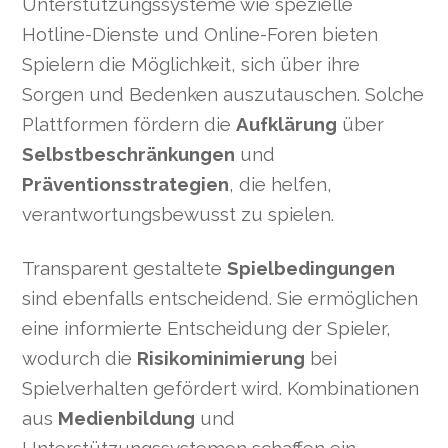
Unterstützungssysteme wie spezielle
Hotline-Dienste und Online-Foren bieten
Spielern die Möglichkeit, sich über ihre
Sorgen und Bedenken auszutauschen. Solche
Plattformen fördern die
Aufklärung
über
Selbstbeschränkungen
und
Präventionsstrategien
, die helfen,
verantwortungsbewusst zu spielen.
Transparent gestaltete
Spielbedingungen
sind ebenfalls entscheidend. Sie ermöglichen
eine informierte Entscheidung der Spieler,
wodurch die
Risikominimierung
bei
Spielverhalten gefördert wird. Kombinationen
aus
Medienbildung
und