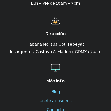
Lun – Vie de 10am – 7pm
Dirección
Habana No. 184,Col. Tepeyac
Insurgentes,
Gustavo A. Madero, CDMX 07020.
Más info
Blog
Únete a nosotros
Contacto