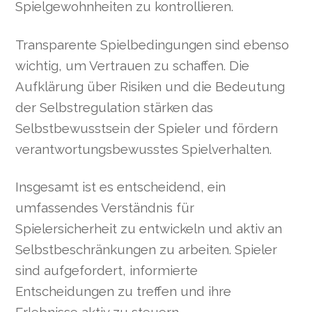
Spielgewohnheiten zu kontrollieren.
Transparente Spielbedingungen sind ebenso
wichtig, um Vertrauen zu schaffen. Die
Aufklärung über Risiken und die Bedeutung
der Selbstregulation stärken das
Selbstbewusstsein der Spieler und fördern
verantwortungsbewusstes Spielverhalten.
Insgesamt ist es entscheidend, ein
umfassendes Verständnis für
Spielersicherheit zu entwickeln und aktiv an
Selbstbeschränkungen zu arbeiten. Spieler
sind aufgefordert, informierte
Entscheidungen zu treffen und ihre
Erlebnisse aktiv zu steuern.