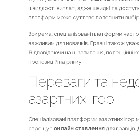
швидкості виплат, адже швидкі та доступн
платформ може суттєво полегшити вибір у
Зокрема, спеціалізовані платформи часто
важливим для новачків. Гравці також уважн
Відповідаючи на ці запитання, потенційні
пропозицій на ринку.
Переваги та нед
азартних ігор
Спеціалізовані платформи азартних ігор м
спрощує
онлайн ставлення
для гравців.