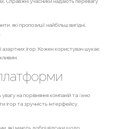
х. Справжні учасники надають перевагу
и, які пропозиції найбільш вигідні.
.
ті азартних ігор. Кожен користувач шукає
жливим.
р платформи
увагу на порівняння компаній та їхню
и ігор та зручність інтерфейсу,
и, які мають добрі відгуки щодо