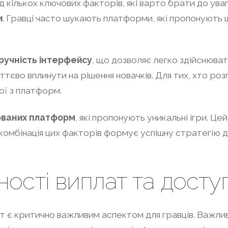
ід кількох ключових факторів, які варто брати до ува
и
. Гравці часто шукають платформи, які пропонують ш
ручність інтерфейсу
, що дозволяє легко здійснюва
тєво вплинути на рішення новачків. Для тих, хто ро
ї з платформ.
ованих платформ
, які пропонують уникальні ігри. Ц
м, комбінація цих факторів формує успішну стратегію
ності виплат та досту
лат є критично важливим аспектом для гравців. Важли