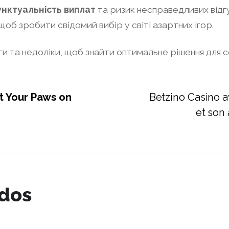
унктуальність виплат
та ризик несправедливих відгу
 щоб зробити свідомий вибір у світі азартних ігор.
ги та недоліки, щоб знайти оптимальне рішення для с
et Your Paws on
Betzino Casino av
et son 
ados