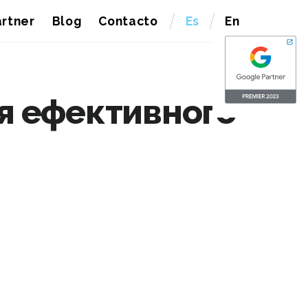
rtner
Blog
Contacto
Es
En
ля ефективного