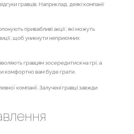
ідгуки гравців. Наприклад, деякі компанії
понують привабливі акції, які можуть
зиції, щоб уникнути неприємних
зволяють гравцям зосередитися на грі, а
ьки комфортно вам буде грати.
евної компанії. Залучені гравці завжди
авлення