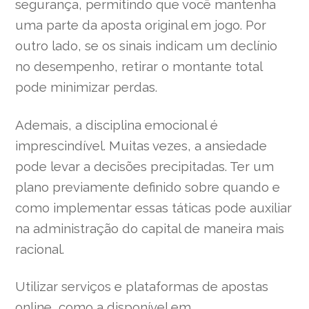
segurança, permitindo que você mantenha
uma parte da aposta original em jogo. Por
outro lado, se os sinais indicam um declínio
no desempenho, retirar o montante total
pode minimizar perdas.
Ademais, a disciplina emocional é
imprescindível. Muitas vezes, a ansiedade
pode levar a decisões precipitadas. Ter um
plano previamente definido sobre quando e
como implementar essas táticas pode auxiliar
na administração do capital de maneira mais
racional.
Utilizar serviços e plataformas de apostas
online, como a disponível em