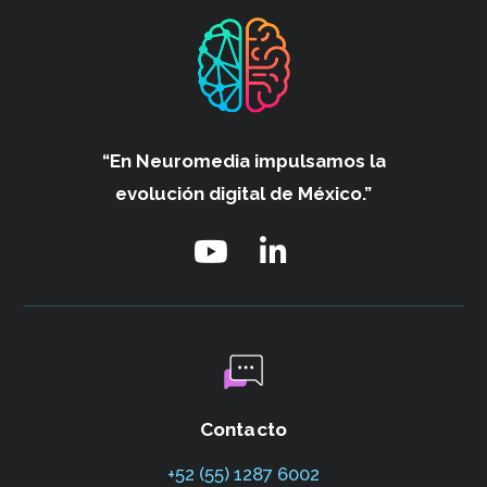
“En Neuromedia impulsamos
la
evolución digital de México.”
Contacto
+52 (55) 1287 6002‬