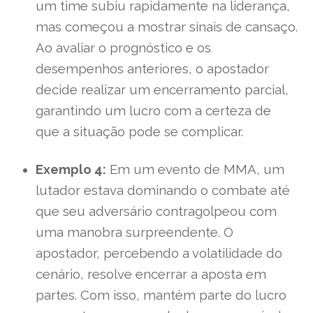
um time subiu rapidamente na liderança,
mas começou a mostrar sinais de cansaço.
Ao avaliar o prognóstico e os
desempenhos anteriores, o apostador
decide realizar um encerramento parcial,
garantindo um lucro com a certeza de
que a situação pode se complicar.
Exemplo 4:
Em um evento de MMA, um
lutador estava dominando o combate até
que seu adversário contragolpeou com
uma manobra surpreendente. O
apostador, percebendo a volatilidade do
cenário, resolve encerrar a aposta em
partes. Com isso, mantém parte do lucro