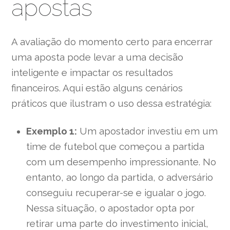
apostas
A avaliação do momento certo para encerrar
uma aposta pode levar a uma decisão
inteligente e impactar os resultados
financeiros. Aqui estão alguns cenários
práticos que ilustram o uso dessa estratégia:
Exemplo 1:
Um apostador investiu em um
time de futebol que começou a partida
com um desempenho impressionante. No
entanto, ao longo da partida, o adversário
conseguiu recuperar-se e igualar o jogo.
Nessa situação, o apostador opta por
retirar uma parte do investimento inicial,