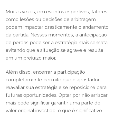
Muitas vezes, em eventos esportivos, fatores
como lesões ou decisões de arbitragem
podem impactar drasticamente o andamento
da partida. Nesses momentos, a antecipação
de perdas pode ser a estratégia mais sensata,
evitando que a situação se agrave e resulte
em um prejuízo maior.
Além disso, encerrar a participação
completamente permite que o apostador
reavaliar sua estratégia e se reposicione para
futuras oportunidades. Optar por não arriscar
mais pode significar garantir uma parte do
valor original investido, o que é significativo