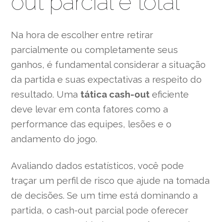
out parcial e total
Na hora de escolher entre retirar
parcialmente ou completamente seus
ganhos, é fundamental considerar a situação
da partida e suas expectativas a respeito do
resultado. Uma
tática cash-out
eficiente
deve levar em conta fatores como a
performance das equipes, lesões e o
andamento do jogo.
Avaliando dados estatísticos, você pode
traçar um perfil de risco que ajude na tomada
de decisões. Se um time está dominando a
partida, o cash-out parcial pode oferecer