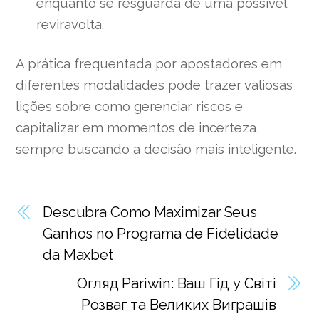
enquanto se resguarda de uma possível
reviravolta.
A prática frequentada por apostadores em
diferentes modalidades pode trazer valiosas
lições sobre como gerenciar riscos e
capitalizar em momentos de incerteza,
sempre buscando a decisão mais inteligente.
Descubra Como Maximizar Seus
Ganhos no Programa de Fidelidade
da Maxbet
Огляд Pariwin: Ваш Гід у Світі
Розваг та Великих Виграшів