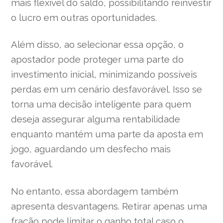
mais flexível do saldo, possibilitando reinvestir
o lucro em outras oportunidades.
Além disso, ao selecionar essa opção, o
apostador pode proteger uma parte do
investimento inicial, minimizando possíveis
perdas em um cenário desfavorável. Isso se
torna uma decisão inteligente para quem
deseja assegurar alguma rentabilidade
enquanto mantém uma parte da aposta em
jogo, aguardando um desfecho mais
favorável.
No entanto, essa abordagem também
apresenta desvantagens. Retirar apenas uma
fração pode limitar o ganho total caso o