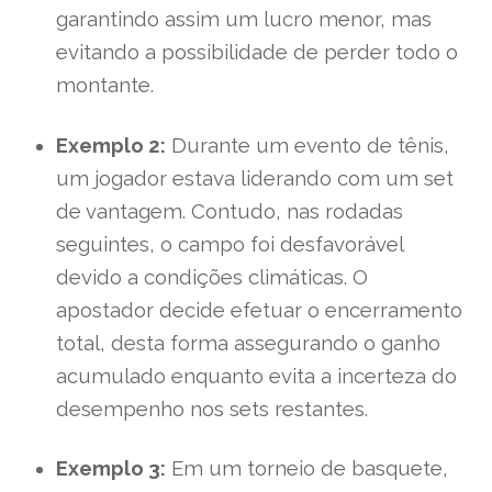
garantindo assim um lucro menor, mas
evitando a possibilidade de perder todo o
montante.
Exemplo 2:
Durante um evento de tênis,
um jogador estava liderando com um set
de vantagem. Contudo, nas rodadas
seguintes, o campo foi desfavorável
devido a condições climáticas. O
apostador decide efetuar o encerramento
total, desta forma assegurando o ganho
acumulado enquanto evita a incerteza do
desempenho nos sets restantes.
Exemplo 3:
Em um torneio de basquete,