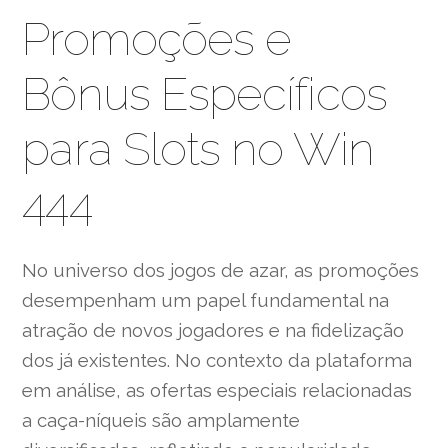
Promoções e
Bônus Específicos
para Slots no Win
444
No universo dos jogos de azar, as promoções
desempenham um papel fundamental na
atração de novos jogadores e na fidelização
dos já existentes. No contexto da plataforma
em análise, as ofertas especiais relacionadas
a caça-níqueis são amplamente