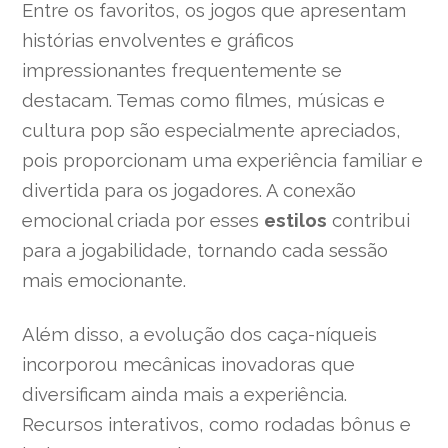
Entre os favoritos, os jogos que apresentam
histórias envolventes e gráficos
impressionantes frequentemente se
destacam. Temas como filmes, músicas e
cultura pop são especialmente apreciados,
pois proporcionam uma experiência familiar e
divertida para os jogadores. A conexão
emocional criada por esses
estilos
contribui
para a jogabilidade, tornando cada sessão
mais emocionante.
Além disso, a evolução dos caça-níqueis
incorporou mecânicas inovadoras que
diversificam ainda mais a experiência.
Recursos interativos, como rodadas bônus e