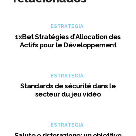
ESTRATEGIA
1xBet Stratégies d’Allocation des
Actifs pour le Développement
ESTRATEGIA
Standards de sécurité dans le
secteur du jeu vidéo
ESTRATEGIA
Salute e ristorazione: un obiettivo