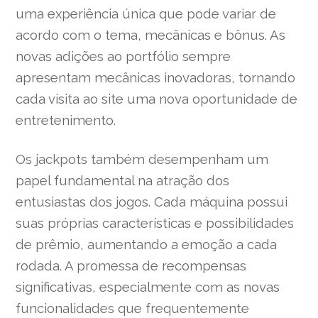
uma experiência única que pode variar de
acordo com o tema, mecânicas e bônus. As
novas adições ao portfólio sempre
apresentam mecânicas inovadoras, tornando
cada visita ao site uma nova oportunidade de
entretenimento.
Os jackpots também desempenham um
papel fundamental na atração dos
entusiastas dos jogos. Cada máquina possui
suas próprias características e possibilidades
de prêmio, aumentando a emoção a cada
rodada. A promessa de recompensas
significativas, especialmente com as novas
funcionalidades que frequentemente