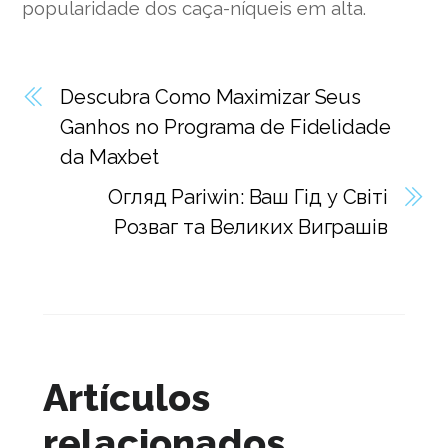
popularidade dos caça-níqueis em alta.
Descubra Como Maximizar Seus
Ganhos no Programa de Fidelidade
da Maxbet
Огляд Pariwin: Ваш Гід у Світі
Розваг та Великих Виграшів
Artículos
relacionados