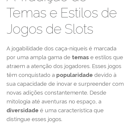
Temas e Estilos de
Jogos de Slots
A jogabilidade dos caça-níqueis é marcada
por uma ampla gama de
temas
e estilos que
atraem a atenção dos jogadores. Esses jogos
têm conquistado a
popularidade
devido à
sua capacidade de inovar e surpreender com
novas adições constantemente. Desde
mitologia até aventuras no espaço, a
diversidade
é uma característica que
distingue esses jogos.