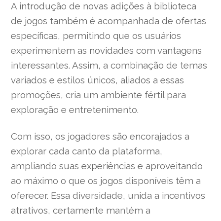
A introdução de novas adições à biblioteca
de jogos também é acompanhada de ofertas
específicas, permitindo que os usuários
experimentem as novidades com vantagens
interessantes. Assim, a combinação de temas
variados e estilos únicos, aliados a essas
promoções, cria um ambiente fértil para
exploração e entretenimento.
Com isso, os jogadores são encorajados a
explorar cada canto da plataforma,
ampliando suas experiências e aproveitando
ao máximo o que os jogos disponíveis têm a
oferecer. Essa diversidade, unida a incentivos
atrativos, certamente mantém a