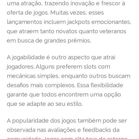
uma atração, trazendo inovação e frescor à
oferta de jogos. Muitas vezes, esses
lançamentos incluem jackpots emocionantes,
que atraem tanto novatos quanto veteranos
em busca de grandes prêmios.
A jogabilidade é outro aspecto que atrai
jogadores. Alguns preferem slots com
mecânicas simples, enquanto outros buscam
desafios mais complexos. Essa flexibilidade
garante que todos encontrem uma opção
que se adapte ao seu estilo.
A popularidade dos jogos também pode ser
observada nas avaliações e feedbacks da