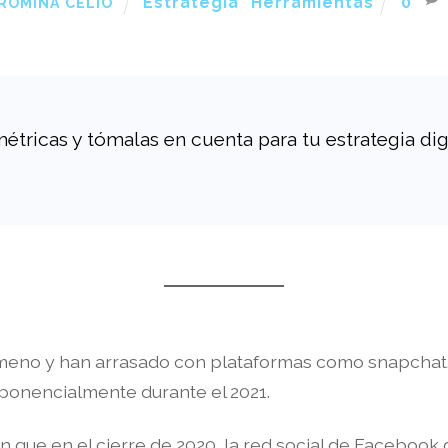
Estrategia
,
Herramientas
0
ROMINA CELIO
tricas y tómalas en cuenta para tu estrategia digi
meno y han arrasado con plataformas como snapchat. H
xponencialmente durante el 2021.
on que en el cierre de 2020, la red social de Facebook