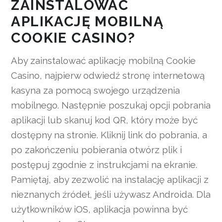
ZAINSTALOWAĆ
APLIKACJĘ MOBILNĄ
COOKIE CASINO?
Aby zainstalować aplikację mobilną Cookie
Casino, najpierw odwiedź stronę internetową
kasyna za pomocą swojego urządzenia
mobilnego. Następnie poszukaj opcji pobrania
aplikacji lub skanuj kod QR, który może być
dostępny na stronie. Kliknij link do pobrania, a
po zakończeniu pobierania otwórz plik i
postępuj zgodnie z instrukcjami na ekranie.
Pamiętaj, aby zezwolić na instalację aplikacji z
nieznanych źródeł, jeśli używasz Androida. Dla
użytkowników iOS, aplikacja powinna być