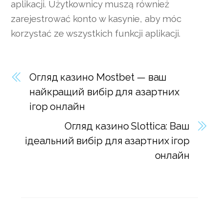
aplikacji. Użytkownicy muszą również
zarejestrować konto w kasynie, aby móc
korzystać ze wszystkich funkcji aplikacji.
Огляд казино Mostbet — ваш
найкращий вибір для азартних
ігор онлайн
Огляд казино Slottica: Ваш
ідеальний вибір для азартних ігор
онлайн