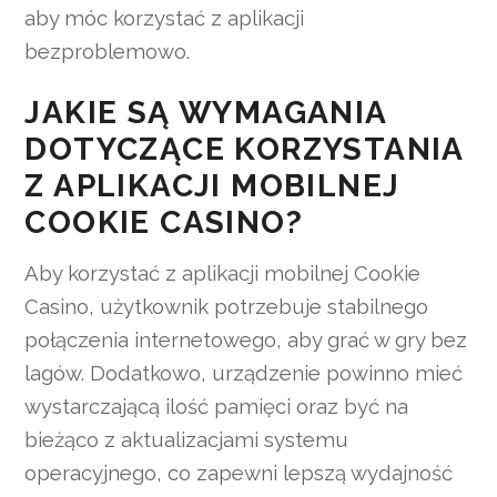
aby móc korzystać z aplikacji
bezproblemowo.
JAKIE SĄ WYMAGANIA
DOTYCZĄCE KORZYSTANIA
Z APLIKACJI MOBILNEJ
COOKIE CASINO?
Aby korzystać z aplikacji mobilnej Cookie
Casino, użytkownik potrzebuje stabilnego
połączenia internetowego, aby grać w gry bez
lagów. Dodatkowo, urządzenie powinno mieć
wystarczającą ilość pamięci oraz być na
bieżąco z aktualizacjami systemu
operacyjnego, co zapewni lepszą wydajność