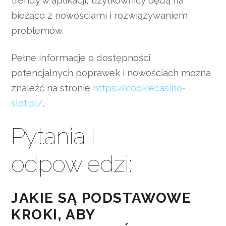
bieżąco z nowościami i rozwiązywaniem
problemów.
Pełne informacje o dostępności
potencjalnych poprawek i nowościach można
znaleźć na stronie
https://cookiecasino-
slot.pl/
.
Pytania i
odpowiedzi:
JAKIE SĄ PODSTAWOWE
KROKI, ABY