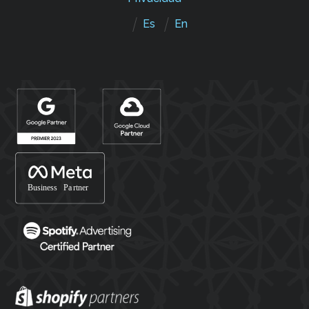
Es
En