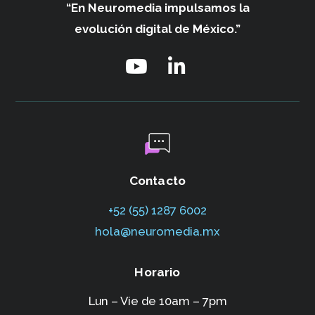
“En Neuromedia impulsamos
la
evolución digital de México.”
Contacto
+52 (55) 1287 6002‬
hola@neuromedia.mx
Horario
Lun – Vie de 10am – 7pm