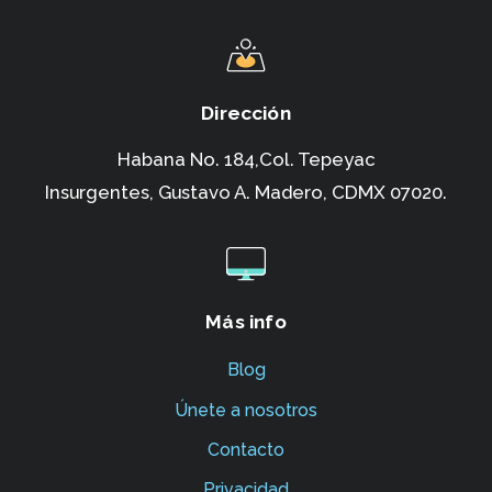
Dirección
Habana No. 184,Col. Tepeyac
Insurgentes,
Gustavo A. Madero, CDMX 07020.
Más info
Blog
Únete a nosotros
Contacto
Privacidad