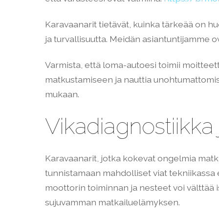
Karavaanarit tietävät, kuinka tärkeää on hu
ja turvallisuutta. Meidän asiantuntijamme o
Varmista, että loma-autoesi toimii moitteet
matkustamiseen ja nauttia unohtumattomista
mukaan.
Vikadiagnostiikka
Karavaanarit, jotka kokevat ongelmia matka
tunnistamaan mahdolliset viat tekniikassa 
moottorin toiminnan ja nesteet voi välttää 
sujuvamman matkailuelämyksen.