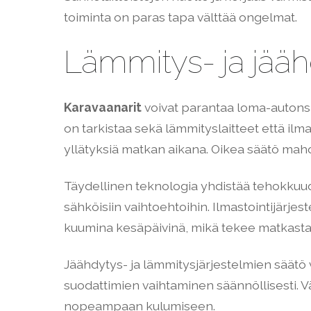
toiminta on paras tapa välttää ongelmat.
Lämmitys- ja jääh
Karavaanarit
voivat parantaa loma-autonsa
on tarkistaa sekä lämmityslaitteet että ilmas
yllätyksiä matkan aikana. Oikea säätö mahdo
Täydellinen teknologia yhdistää tehokkuud
sähköisiin vaihtoehtoihin. Ilmastointijärjes
kuumina kesäpäivinä, mikä tekee matkasta
Jäähdytys- ja lämmitysjärjestelmien säätö v
suodattimien vaihtaminen säännöllisesti. V
nopeampaan kulumiseen.