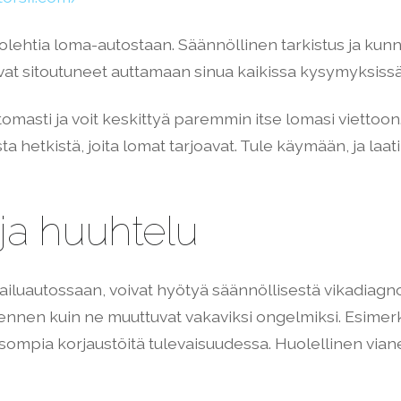
olehtia loma-autostaan. Säännöllinen tarkistus ja kunn
vat sitoutuneet auttamaan sinua kaikissa kysymyksissäs
tomasti ja voit keskittyä paremmin itse lomasi viettoon.
 hetkistä, joita lomat tarjoavat. Tule käymään, ja la
 ja huuhtelu
iluautossaan, voivat hyötyä säännöllisestä vikadiagno
ennen kuin ne muuttuvat vakaviksi ongelmiksi. Esimerk
isompia korjaustöitä tulevaisuudessa. Huolellinen viane