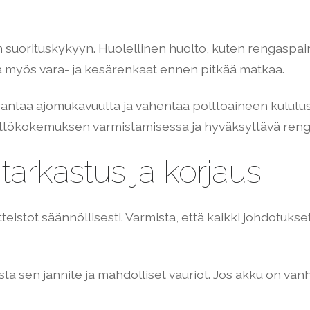
suorituskykyyn. Huolellinen huolto, kuten rengaspainei
aa myös vara- ja kesärenkaat ennen pitkää matkaa.
arantaa ajomukavuutta ja vähentää polttoaineen kulutus
ttökokemuksen varmistamisessa ja hyväksyttävä reng
 tarkastus ja korjaus
teistot säännöllisesti. Varmista, että kaikki johdotukset
ista sen jännite ja mahdolliset vauriot. Jos akku on van