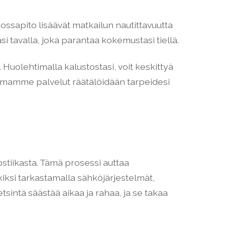
ossapito lisäävät matkailun nautittavuutta
i tavalla, joka parantaa kokemustasi tiellä.
 Huolehtimalla kalustostasi, voit keskittyä
atimamme palvelut räätälöidään tarpeidesi
stiikasta. Tämä prosessi auttaa
iksi tarkastamalla sähköjärjestelmät,
tsintä säästää aikaa ja rahaa, ja se takaa