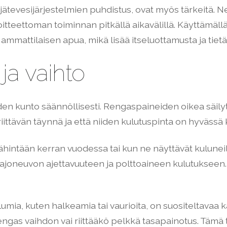
jätevesijärjestelmien puhdistus, ovat myös tärkeitä. Ne
tteettoman toiminnan pitkällä aikavälillä. Käyttämällä
n ammattilaisen apua, mikä lisää itseluottamusta ja ti
ja vaihto
en kunto säännöllisesti. Rengaspaineiden oikea säilytt
iittävän täynnä ja että niiden kulutuspinta on hyvässä
ähintään kerran vuodessa tai kun ne näyttävät kulunei
aa ajoneuvon ajettavuuteen ja polttoaineen kulutuksee
ia, kuten halkeamia tai vaurioita, on suositeltavaa k
rengas vaihdon vai riittääkö pelkkä tasapainotus. Täm