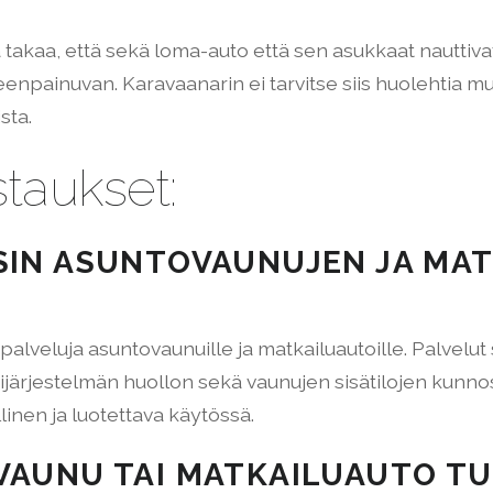
 takaa, että sekä loma-auto että sen asukkaat nauttiva
eenpainuvan. Karavaanarin ei tarvitse siis huolehtia 
sta.
taukset:
SIN ASUNTOVAUNUJEN JA MA
alveluja asuntovaunuille ja matkailuautoille. Palvelut 
sijärjestelmän huollon sekä vaunujen sisätilojen kunn
llinen ja luotettava käytössä.
VAUNU TAI MATKAILUAUTO TU