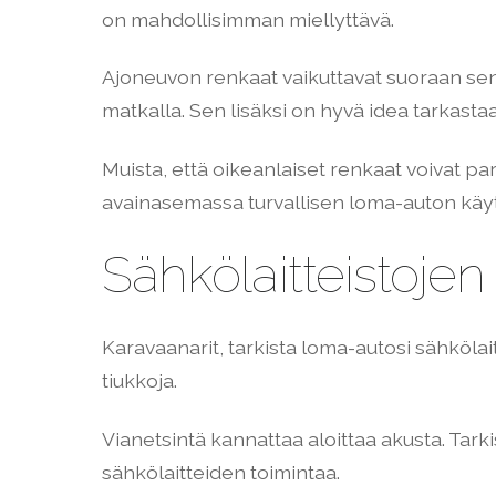
on mahdollisimman miellyttävä.
Ajoneuvon renkaat vaikuttavat suoraan sen 
matkalla. Sen lisäksi on hyvä idea tarkast
Muista, että oikeanlaiset renkaat voivat p
avainasemassa turvallisen loma-auton käy
Sähkölaitteistojen
Karavaanarit, tarkista loma-autosi sähkölait
tiukkoja.
Vianetsintä kannattaa aloittaa akusta. Tark
sähkölaitteiden toimintaa.