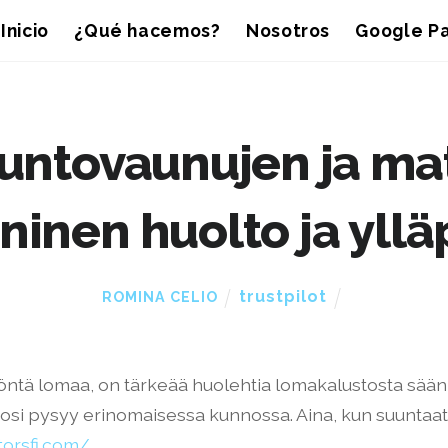
Inicio
¿Qué hacemos?
Nosotros
Google Pa
untovaunujen ja ma
ninen huolto ja yllä
trustpilot
ROMINA CELIO
etöntä lomaa, on tärkeää huolehtia lomakalustosta sään
tosi pysyy erinomaisessa kunnossa. Aina, kun suuntaat 
torsfi.com/