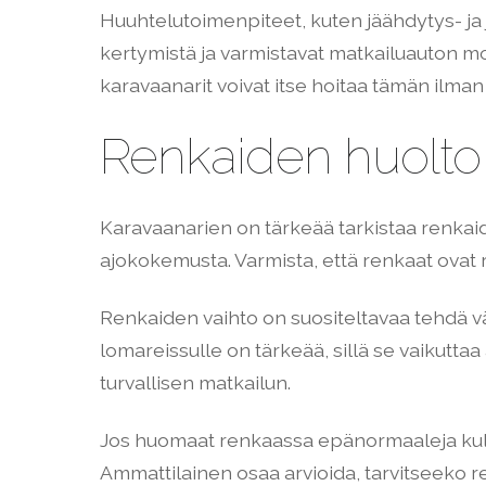
Huuhtelutoimenpiteet, kuten jäähdytys- ja 
kertymistä ja varmistavat matkailuauton moi
karavaanarit voivat itse hoitaa tämän ilma
Renkaiden huolto 
Karavaanarien on tärkeää tarkistaa renkaid
ajokokemusta. Varmista, että renkaat ovat r
Renkaiden vaihto on suositeltavaa tehdä v
lomareissulle on tärkeää, sillä se vaikutt
turvallisen matkailun.
Jos huomaat renkaassa epänormaaleja kulum
Ammattilainen osaa arvioida, tarvitseeko 