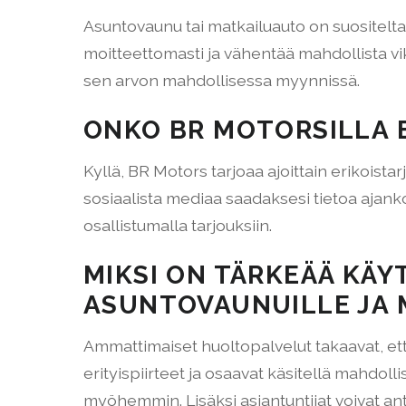
Asuntovaunu tai matkailuauto on suositelta
moitteettomasti ja vähentää mahdollista v
sen arvon mahdollisessa myynnissä.
ONKO BR MOTORSILLA 
Kyllä, BR Motors tarjoaa ajoittain erikois
sosiaalista mediaa saadaksesi tietoa ajanko
osallistumalla tarjouksiin.
MIKSI ON TÄRKEÄÄ KÄ
ASUNTOVAUNUILLE JA 
Ammattimaiset huoltopalvelut takaavat, ett
erityispiirteet ja osaavat käsitellä mahdol
myöhemmin. Lisäksi asiantuntijat voivat 