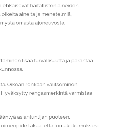
 ehkäisevät haitallisten aineiden
 oikeita aineita ja menetelmiä,
etämystä omasta ajoneuvosta.
äminen lisää turvallisuutta ja parantaa
 kunnossa.
lta. Oikean renkaan valitseminen
n. Hyväksytty rengasmerkintä varmistaa
ääntyä asiantuntijan puoleen.
ä toimenpide takaa, että lomakokemuksesi