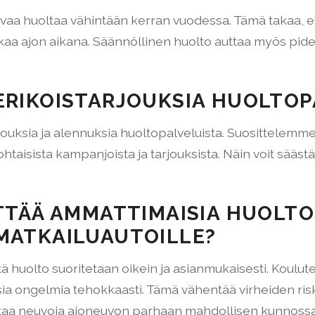
vaa huoltaa vähintään kerran vuodessa. Tämä takaa, ett
ikaa ajon aikana. Säännöllinen huolto auttaa myös pi
ERIKOISTARJOUKSIA HUOLTOP
tarjouksia ja alennuksia huoltopalveluista. Suosittele
htaisista kampanjoista ja tarjouksista. Näin voit sääs
YTTÄÄ AMMATTIMAISIA HUOLTO
MATKAILUAUTOILLE?
ä huolto suoritetaan oikein ja asianmukaisesti. Koulut
lisia ongelmia tehokkaasti. Tämä vähentää virheiden risk
antaa neuvoja ajoneuvon parhaan mahdollisen kunnoss