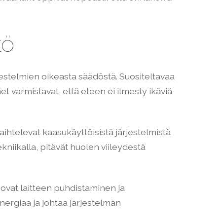
tö
estelmien oikeasta säädöstä. Suositeltavaa
met varmistavat, että eteen ei ilmesty ikäviä
htelevat kaasukäyttöisistä järjestelmistä
ekniikalla, pitävät huolen viileydestä
 ovat laitteen puhdistaminen ja
nergiaa ja johtaa järjestelmän