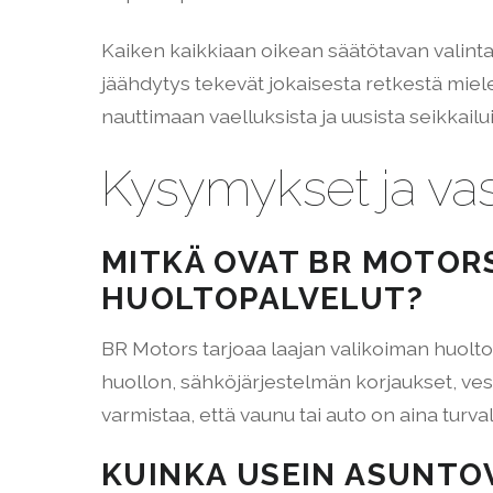
Kaiken kaikkiaan oikean säätötavan valinta
jäähdytys tekevät jokaisesta retkestä miel
nauttimaan vaelluksista ja uusista seikkailui
Kysymykset ja vas
MITKÄ OVAT BR MOTOR
HUOLTOPALVELUT?
BR Motors tarjoaa laajan valikoiman huoltop
huollon, sähköjärjestelmän korjaukset, ve
varmistaa, että vaunu tai auto on aina turva
KUINKA USEIN ASUNTO