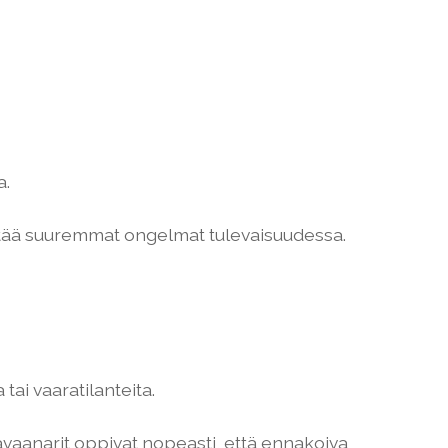
a.
estää suuremmat ongelmat tulevaisuudessa.
tai vaaratilanteita.
ravaanarit oppivat nopeasti, että ennakoiva