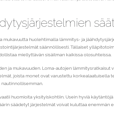
dytysjärjestelmien sää
 mukavuutta huolehtimalla lämmitys- ja jäähdytysjärj
tointijärjestelmät säännöllisesti. Tällaiset ylläpitotoi
llistaa miellyttävän sisäilman kaikissa olosuhteissa.
en ja mukavuuden. Loma-autojen lämmitysratkaisut vai
telmät, joista monet ovat varustettu korkealaatuisella t
 nautinnollisemman.
aatii huomioita yksityiskohtiin. Usein hyviä käytäntöjä
äärin säädetyt järjestelmät voivat kuluttaa enemmän e