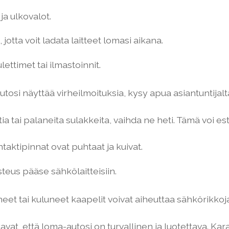
ja ulkovalot.
 jotta voit ladata laitteet lomasi aikana.
ettimet tai ilmastoinnit.
tosi näyttää virheilmoituksia, kysy apua asiantuntijalt
a tai palaneita sulakkeita, vaihda ne heti. Tämä voi 
taktipinnat ovat puhtaat ja kuivat.
steus pääse sähkölaitteisiin.
et tai kuluneet kaapelit voivat aiheuttaa sähkörikkoja 
tavat, että loma-autosi on turvallinen ja luotettava. Ka