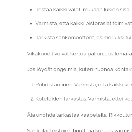
Testaa kaikki valot, mukaan lukien sisä- 
Varmista, että kaikki pistorasiat toimivat,
Tarkista sähkömoottorit, esimerkiksi tuul
Vikakoodit voivat kertoa paljon. Jos loma-au
Jos löydät ongelmia, kuten huonoa kontakti
Puhdistaminen: Varmista, että kaikki kon
Koteloiden tarkastus: Varmista, ettei ko
Älä unohda tarkastaa kaapeleita. Rikkoutune
Sähkölaitteistojen huolto ja korjaus varmis