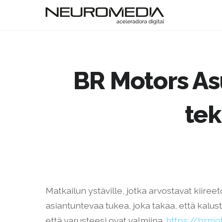
BR Motors As
tek
Matkailun ystäville, jotka arvostavat kiire
asiantuntevaa tukea, joka takaa, että kalus
että varusteesi ovat valmiina.
https://brmo