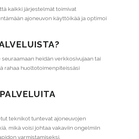
ä kaikki järjestelmät toimivat
dentämään ajoneuvon käyttöikää ja optimoi
ALVELUISTA?
mme seuraamaan heidän verkkosivujaan tai
tää rahaa huoltotoimenpiteissäsi
PALVELUITA
etut teknikot tuntevat ajoneuvojen
iä, mikä voisi johtaa vakaviin ongelmiin
apidon varmistamiseksi.