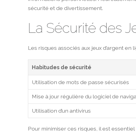
sécurité et de divertissement.
La Sécurité des J
Les risques associés aux jeux d’argent en 
Habitudes de sécurité
Utilisation de mots de passe sécurisés
Mise à jour régulière du logiciel de navig
Utilisation d’un antivirus
Pour minimiser ces risques, il est essent