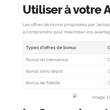
Utiliser à votre
Les offres de bonus proposées par Jackpot
à comprendre pour maximiser vos avantag
Types d’offres de bonus
C
Bonus de bienvenue
C
Bonus sans dépôt
C
Bonus de fidélité
C