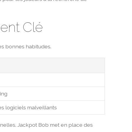
ment Clé
les bonnes habitudes.
ing
 logiciels malveillants
onnelles. Jackpot Bob met en place des