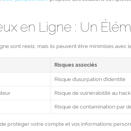
eux en Ligne : Un Élé
ligne sont réels, mais ils peuvent être minimisés avec 
Risques associés
Risque d’usurpation d’identité
ateur
Risque de vulnérabilité au hack
Risque de contamination par des
iel de protéger votre compte et vos informations pers