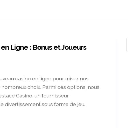
n Ligne : Bonus et Joueurs
veau casino en ligne pour miser nos
e nombreux choix. Parmi ces options, nous
estace Casino, un fournisseur
e divertissement sous forme de jeu.