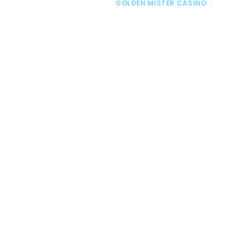
GOLDEN MISTER CASINO