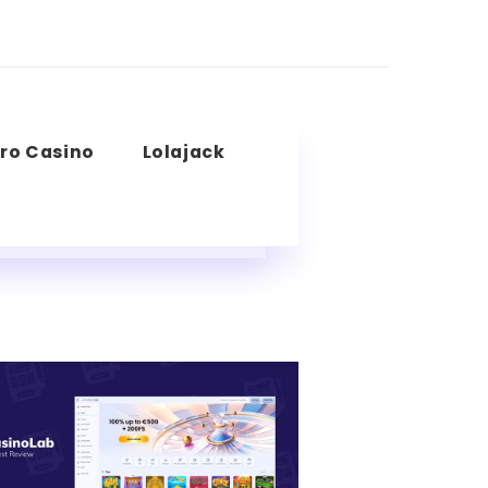
aro Casino
Lolajack