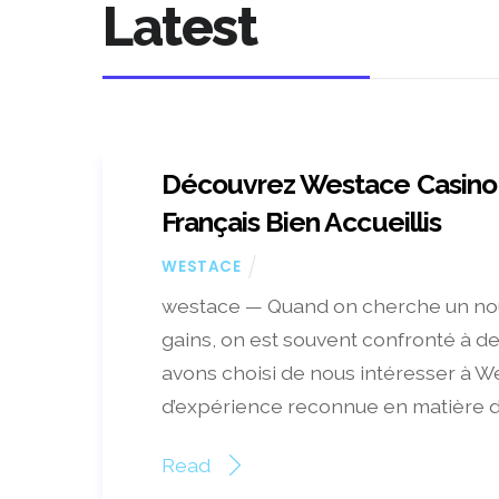
Latest
Découvrez Westace Casino e
Français Bien Accueillis
WESTACE
westace — Quand on cherche un nou
gains, on est souvent confronté à d
avons choisi de nous intéresser à W
d’expérience reconnue en matière d
Read