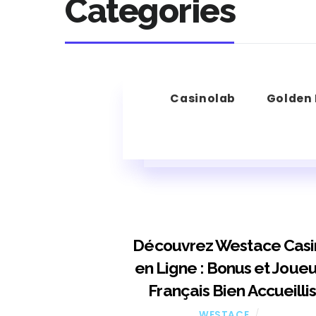
Categories
Casinolab
Golden 
Découvrez Westace Casi
en Ligne : Bonus et Joueu
Français Bien Accueilli
WESTACE