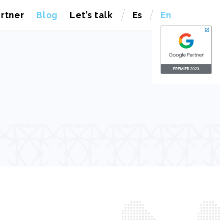
rtner
Blog
Let’s talk
Es
En