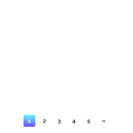
1
2
3
4
5
»