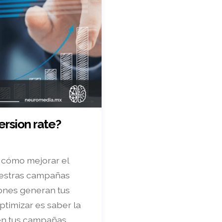
rsion rate?
 cómo mejorar el
uestras campañas
iones generan tus
timizar es saber la
n tus campañas. …