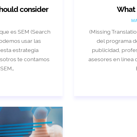
hould consider
What 
MA
o que es SEM (Search
(Missing Translat
odemos usar las
del programa d
 esta estrategia
publicidad, profe
sotros te contamos
asesores en línea
l SEM…