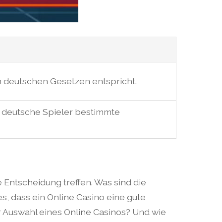
en deutschen Gesetzen entspricht.
n deutsche Spieler bestimmte
e Entscheidung treffen. Was sind die
es, dass ein Online Casino eine gute
 Auswahl eines Online Casinos? Und wie