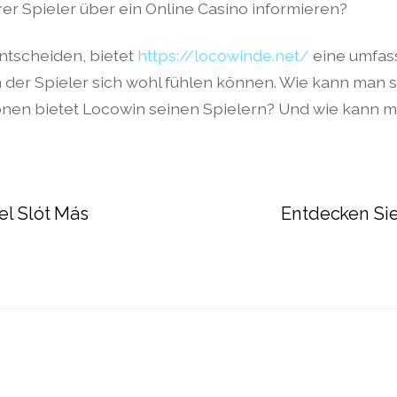
er Spieler über ein Online Casino informieren?
 entscheiden, bietet
https://locowinde.net/
eine umfas
n der Spieler sich wohl fühlen können. Wie kann man 
nen bietet Locowin seinen Spielern? Und wie kann m
el Slót Más
Entdecken Sie