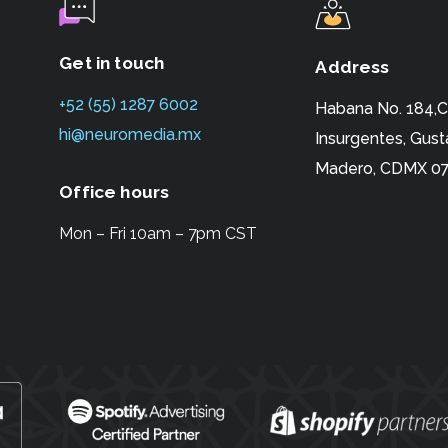
Get in touch
Address
+52 (55) 1287 6002
Habana No. 184,C
hi@neuromedia.mx
Insurgentes,
Gust
Madero, CDMX 07
Office hours
Mon – Fri 10am – 7pm CST