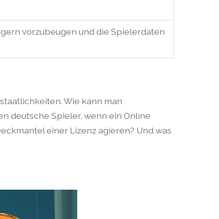
ügern vorzubeugen und die Spielerdaten
staatlichkeiten. Wie kann man
ben deutsche Spieler, wenn ein Online
Deckmantel einer Lizenz agieren? Und was