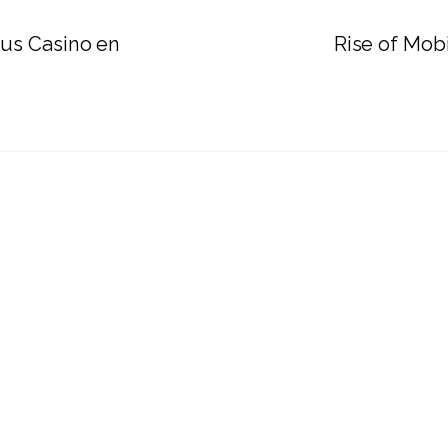
us Casino en
Rise of Mob