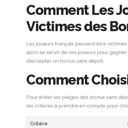
Comment Les Jo
Victimes des Bo
Les joueurs français peuvent être victimes
alors se servir de ces joueurs pour gagner 
d’accepter un bonus sans dépôt.
Comment Choisi
Pour éviter les pièges des bonus sans dépôt,
les critères à prendre en compte pour chois
Critère