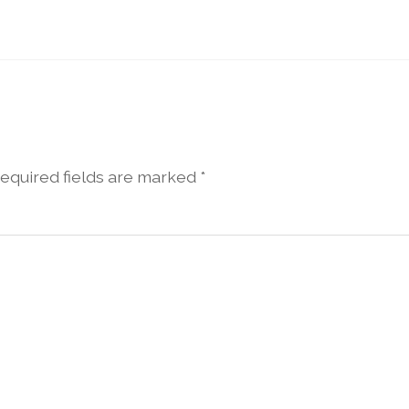
equired fields are marked
*