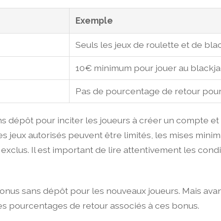
Exemple
Seuls les jeux de roulette et de bla
10€ minimum pour jouer au blackj
Pas de pourcentage de retour pour 
ns dépôt pour inciter les joueurs à créer un compte et 
es jeux autorisés peuvent être limités, les mises minim
xclus. Il est important de lire attentivement les con
us sans dépôt pour les nouveaux joueurs. Mais avant d
 les pourcentages de retour associés à ces bonus.