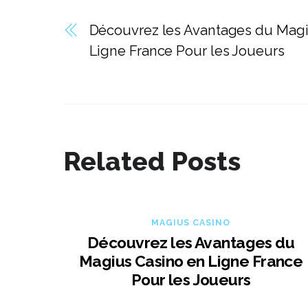
Découvrez les Avantages du Magi
Ligne France Pour les Joueurs
Related Posts
MAGIUS CASINO
Découvrez les Avantages du
Magius Casino en Ligne France
Pour les Joueurs