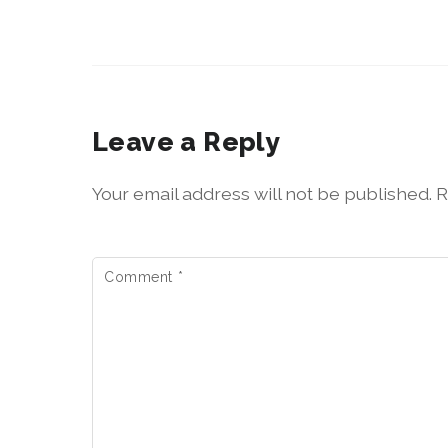
Leave a Reply
Your email address will not be published.
R
Comment
*