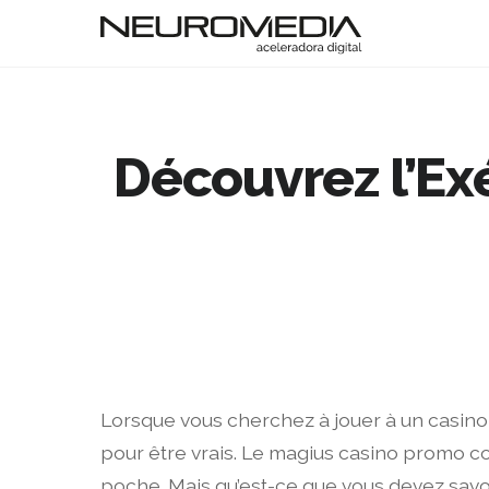
Découvrez l’Ex
Lorsque vous cherchez à jouer à un casin
pour être vrais. Le magius casino promo co
poche. Mais qu’est-ce que vous devez savoi