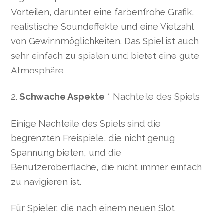
Vorteilen, darunter eine farbenfrohe Grafik,
realistische Soundeffekte und eine Vielzahl
von Gewinnmöglichkeiten. Das Spiel ist auch
sehr einfach zu spielen und bietet eine gute
Atmosphäre.
2.
Schwache Aspekte
* Nachteile des Spiels
Einige Nachteile des Spiels sind die
begrenzten Freispiele, die nicht genug
Spannung bieten, und die
Benutzeroberfläche, die nicht immer einfach
zu navigieren ist.
Für Spieler, die nach einem neuen Slot