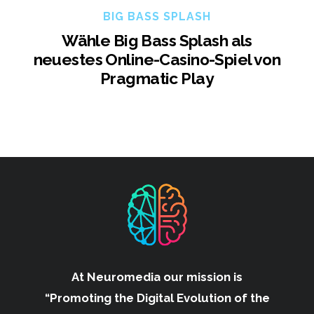
BIG BASS SPLASH
Wähle Big Bass Splash als
neuestes Online-Casino-Spiel von
Pragmatic Play
At Neuromedia our mission is
“Promoting the Digital Evolution of the