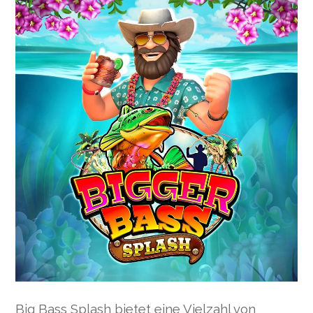
Big Bass Splash bietet eine Vielzahl von