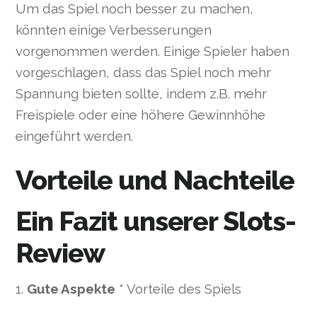
Um das Spiel noch besser zu machen,
könnten einige Verbesserungen
vorgenommen werden. Einige Spieler haben
vorgeschlagen, dass das Spiel noch mehr
Spannung bieten sollte, indem z.B. mehr
Freispiele oder eine höhere Gewinnhöhe
eingeführt werden.
Vorteile und Nachteile
Ein Fazit unserer Slots-
Review
1.
Gute Aspekte
* Vorteile des Spiels