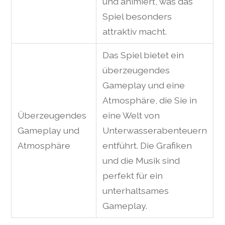
und animiert, was das
Spiel besonders
attraktiv macht.
Das Spiel bietet ein
überzeugendes
Gameplay und eine
Atmosphäre, die Sie in
Überzeugendes
eine Welt von
Gameplay und
Unterwasserabenteuern
Atmosphäre
entführt. Die Grafiken
und die Musik sind
perfekt für ein
unterhaltsames
Gameplay.