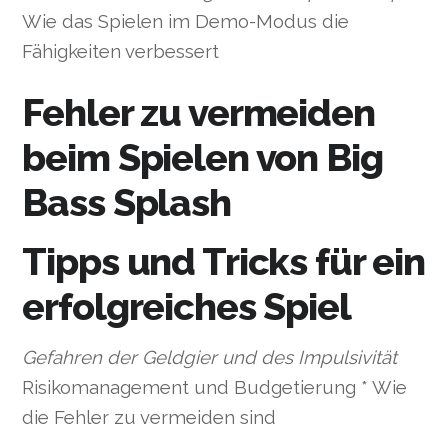
Wie das Spielen im Demo-Modus die
Fähigkeiten verbessert
Fehler zu vermeiden
beim Spielen von Big
Bass Splash
Tipps und Tricks für ein
erfolgreiches Spiel
Gefahren der Geldgier und des Impulsivität
Risikomanagement und Budgetierung * Wie
die Fehler zu vermeiden sind