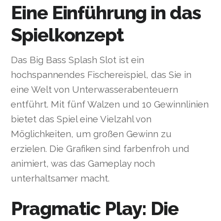
Eine Einführung in das
Spielkonzept
Das Big Bass Splash Slot ist ein
hochspannendes Fischereispiel, das Sie in
eine Welt von Unterwasserabenteuern
entführt. Mit fünf Walzen und 10 Gewinnlinien
bietet das Spiel eine Vielzahl von
Möglichkeiten, um großen Gewinn zu
erzielen. Die Grafiken sind farbenfroh und
animiert, was das Gameplay noch
unterhaltsamer macht.
Pragmatic Play: Die