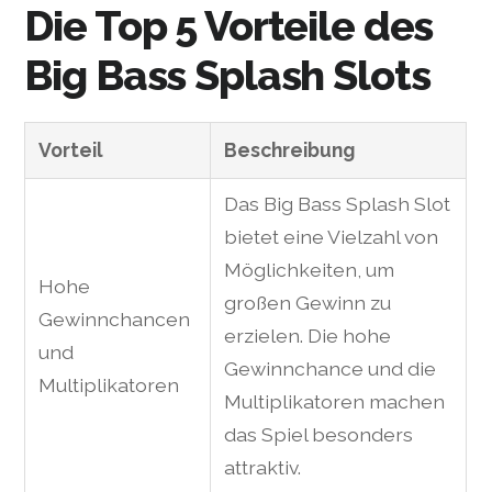
Die Top 5 Vorteile des
Big Bass Splash Slots
Vorteil
Beschreibung
Das Big Bass Splash Slot
bietet eine Vielzahl von
Möglichkeiten, um
Hohe
großen Gewinn zu
Gewinnchancen
erzielen. Die hohe
und
Gewinnchance und die
Multiplikatoren
Multiplikatoren machen
das Spiel besonders
attraktiv.