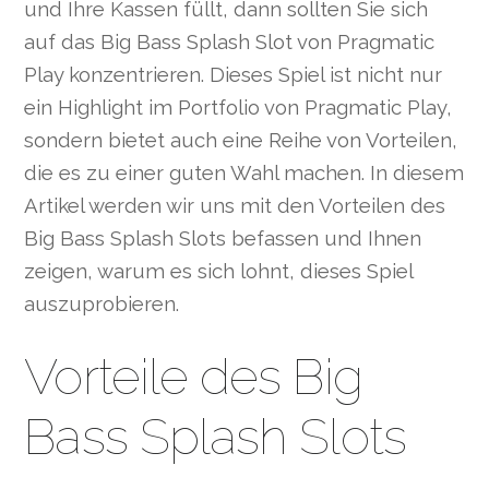
und Ihre Kassen füllt, dann sollten Sie sich
auf das Big Bass Splash Slot von Pragmatic
Play konzentrieren. Dieses Spiel ist nicht nur
ein Highlight im Portfolio von Pragmatic Play,
sondern bietet auch eine Reihe von Vorteilen,
die es zu einer guten Wahl machen. In diesem
Artikel werden wir uns mit den Vorteilen des
Big Bass Splash Slots befassen und Ihnen
zeigen, warum es sich lohnt, dieses Spiel
auszuprobieren.
Vorteile des Big
Bass Splash Slots